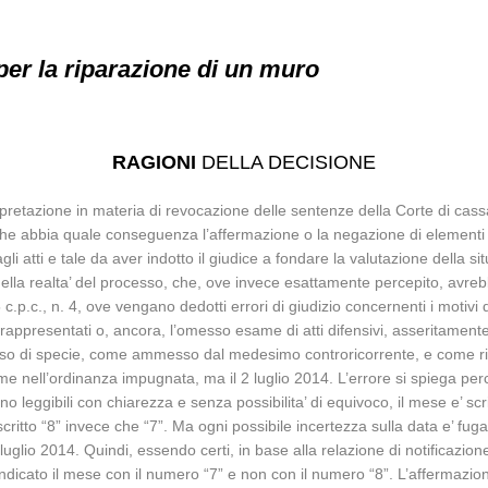
per la riparazione di un muro
RAGIONI
DELLA DECISIONE
pretazione in materia di revocazione delle sentenze della Corte di cassazio
 che abbia quale conseguenza l’affermazione o la negazione di elementi d
li atti e tale da aver indotto il giudice a fondare la valutazione della 
 nella realta’ del processo, che, ove invece esattamente percepito, avre
c.p.c., n. 4, ove vengano dedotti errori di giudizio concernenti i motivi 
e rappresentati o, ancora, l’omesso esame di atti difensivi, asseritamen
o di specie, come ammesso dal medesimo controricorrente, e come risult
me nell’ordinanza impugnata, ma il 2 luglio 2014. L’errore si spiega perche
 sono leggibili con chiarezza e senza possibilita’ di equivoco, il mese e’ s
 scritto “8” invece che “7”. Ma ogni possibile incertezza sulla data e’ fu
luglio 2014. Quindi, essendo certi, in base alla relazione di notificazione
a indicato il mese con il numero “7” e non con il numero “8”. L’affermazi