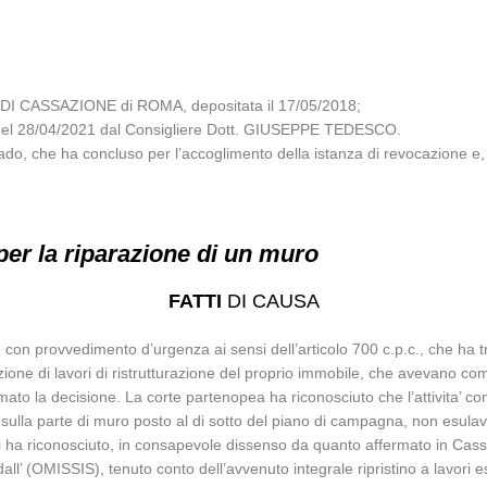
DI CASSAZIONE di ROMA, depositata il 17/05/2018;
za del 28/04/2021 dal Consigliere Dott. GIUSEPPE TEDESCO.
ado, che ha concluso per l’accoglimento della istanza di revocazione e, 
per la riparazione di un muro
FATTI
DI CAUSA
con provvedimento d’urgenza ai sensi dell’articolo 700 c.p.c., che ha t
ione di lavori di ristrutturazione del proprio immobile, che avevano com
mato la decisione. La corte partenopea ha riconosciuto che l’attivita’
sulla parte di muro posto al di sotto del piano di campagna, non esulava 
i ha riconosciuto, in consapevole dissenso da quanto affermato in Cass. 
dall’ (OMISSIS), tenuto conto dell’avvenuto integrale ripristino a lavori e