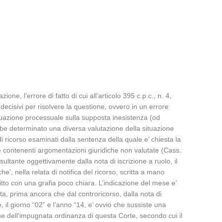
ne, l’errore di fatto di cui all’articolo 395 c.p.c., n. 4,
ecisivi per risolvere la questione, ovvero in un errore
situazione processuale sulla supposta inesistenza (od
bbe determinato una diversa valutazione della situazione
di ricorso esaminati dalla sentenza della quale e’ chiesta la
te contenenti argomentazioni giuridiche non valutate (Cass.
ante oggettivamente dalla nota di iscrizione a ruolo, il
’, nella relata di notifica del ricorso, scritta a mano
critto con una grafia poco chiara. L’indicazione del mese e’
gata, prima ancora che dal controricorso, dalla nota di
, il giorno “02” e l’anno “14, e’ ovvio che sussiste una
one dell’impugnata ordinanza di questa Corte, secondo cui il