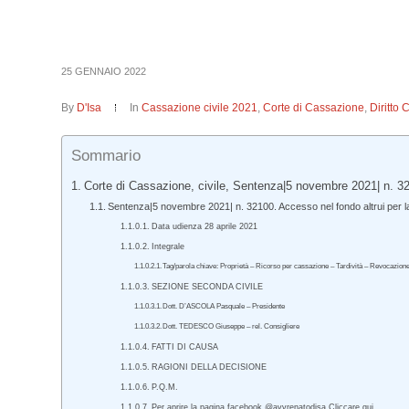
25 GENNAIO 2022
By
D'Isa
In
Cassazione civile 2021
,
Corte di Cassazione
,
Diritto 
Sommario
Corte di Cassazione, civile, Sentenza|5 novembre 2021| n. 3
Sentenza|5 novembre 2021| n. 32100. Accesso nel fondo altrui per l
Data udienza 28 aprile 2021
Integrale
Tag/parola chiave: Proprietà – Ricorso per cassazione – Tardività – Revocazion
SEZIONE SECONDA CIVILE
Dott. D’ASCOLA Pasquale – Presidente
Dott. TEDESCO Giuseppe – rel. Consigliere
FATTI DI CAUSA
RAGIONI DELLA DECISIONE
P.Q.M.
Per aprire la pagina facebook @avvrenatodisa Cliccare qui