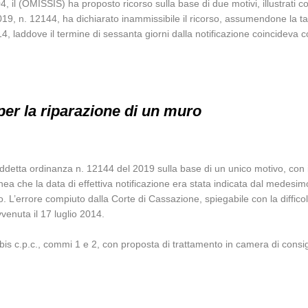
4, il (OMISSIS) ha proposto ricorso sulla base di due motivi, illustrati
 n. 12144, ha dichiarato inammissibile il ricorso, assumendone la tardivi
014, laddove il termine di sessanta giorni dalla notificazione coincideva 
per la riparazione di un muro
uddetta ordinanza n. 12144 del 2019 sulla base di un unico motivo, con
tolinea che la data di effettiva notificazione era stata indicata dal medesim
. L’errore compiuto dalla Corte di Cassazione, spiegabile con la difficolta
vvenuta il 17 luglio 2014.
bis c.p.c., commi 1 e 2, con proposta di trattamento in camera di consig