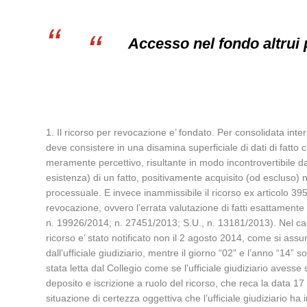
Accesso nel fondo altrui 
1. Il ricorso per revocazione e’ fondato. Per consolidata inter
deve consistere in una disamina superficiale di dati di fatto
meramente percettivo, risultante in modo incontrovertibile dag
esistenza) di un fatto, positivamente acquisito (od escluso)
processuale. E invece inammissibile il ricorso ex articolo 395 
revocazione, ovvero l’errata valutazione di fatti esattament
n. 19926/2014; n. 27451/2013; S.U., n. 13181/2013). Nel cas
ricorso e’ stato notificato non il 2 agosto 2014, come si assu
dall’ufficiale giudiziario, mentre il giorno “02” e l’anno “14”
stata letta dal Collegio come se l’ufficiale giudiziario avesse
deposito e iscrizione a ruolo del ricorso, che reca la data 17 
situazione di certezza oggettiva che l’ufficiale giudiziario h