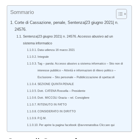
Sommario
Corte di Cassazione, penale, Sentenza|23 giugno 2021| n.
24576.
Sentenza|23 giugno 2021| n. 24576. Accesso abusivo ad un
sistema informatico
Data udienza 16 marzo 2021
Integrale
Tag – parola: Accesso abusivo a sistema informatico – Sito non di
interesse pubblico – Attività e informazioni di rilievo politico –
Esclusione – Sito personale – Pubblicizzazione di spettacoli
SEZIONE QUINTA PENALE
Dott. CATENA Rossella – Presidente
Dott. MICCOLI Grazia – rel. Consigliere
RITENUTO IN FATTO
CONSIDERATO IN DIRITTO
P.Q.M.
Per aprire la pagina facebook @avvrenatodisa Cliccare qui