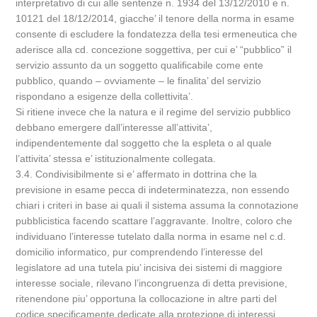
interpretativo di cui alle sentenze n. 1934 del 13/12/2010 e n.
10121 del 18/12/2014, giacche’ il tenore della norma in esame
consente di escludere la fondatezza della tesi ermeneutica che
aderisce alla cd. concezione soggettiva, per cui e’ “pubblico” il
servizio assunto da un soggetto qualificabile come ente
pubblico, quando – ovviamente – le finalita’ del servizio
rispondano a esigenze della collettivita’.
Si ritiene invece che la natura e il regime del servizio pubblico
debbano emergere dall’interesse all’attivita’,
indipendentemente dal soggetto che la espleta o al quale
l’attivita’ stessa e’ istituzionalmente collegata.
3.4. Condivisibilmente si e’ affermato in dottrina che la
previsione in esame pecca di indeterminatezza, non essendo
chiari i criteri in base ai quali il sistema assuma la connotazione
pubblicistica facendo scattare l’aggravante. Inoltre, coloro che
individuano l’interesse tutelato dalla norma in esame nel c.d.
domicilio informatico, pur comprendendo l’interesse del
legislatore ad una tutela piu’ incisiva dei sistemi di maggiore
interesse sociale, rilevano l’incongruenza di detta previsione,
ritenendone piu’ opportuna la collocazione in altre parti del
codice specificamente dedicate alla protezione di interessi