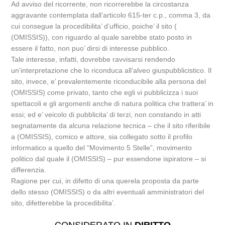
Ad avviso del ricorrente, non ricorrerebbe la circostanza
aggravante contemplata dall’articolo 615-ter c.p., comma 3, da
cui consegue la procedibilita’ d’ufficio, poiche’ il sito (
(OMISSIS)), con riguardo al quale sarebbe stato posto in
essere il fatto, non puo’ dirsi di interesse pubblico.
Tale interesse, infatti, dovrebbe ravvisarsi rendendo
un’interpretazione che lo riconduca all’alveo giuspubblicistico. Il
sito, invece, e’ prevalentemente riconducibile alla persona del
(OMISSIS) come privato, tanto che egli vi pubblicizza i suoi
spettacoli e gli argomenti anche di natura politica che trattera’ in
essi; ed e’ veicolo di pubblicita’ di terzi, non constando in atti
segnatamente da alcuna relazione tecnica – che il sito riferibile
a (OMISSIS), comico e attore, sia collegato sotto il profilo
informatico a quello del “Movimento 5 Stelle”, movimento
politico dal quale il (OMISSIS) – pur essendone ispiratore – si
differenzia.
Ragione per cui, in difetto di una querela proposta da parte
dello stesso (OMISSIS) o da altri eventuali amministratori del
sito, difetterebbe la procedibilita’.