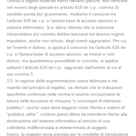
l’offesa a oggetti materiali meno rilevanti (perche’ non rientranti
nel novero degli speciali ex articolo 615 ter c.p., comma 3)
sarebbe punita piu’ gravemente, mediante il concorso tra
l’articolo 635 ter c.p. e l’ipotesi base di accesso abusivo a
sistema informatico. Si e’ allora ritenuto che la soluzione
interpretativa piu’ corretta debba ricercarsi nel diverso regime
imputativo, anche non doloso, degli eventi aggravatori. Per cui,
se l’evento e’ doloso, si applica il concorso tra l’articolo 635 ter
c.p. e l’ipotesi base di accesso abusivo; se invece e’ non
doloso, ma quantomeno prevedibile in concreto, si applica
soltanto l’articolo 615 ter c.p., aggravato dall’evento di cui al
suo comma 3.
3.5. In ragione delle argomentazioni sopra delineate e nel
rispetto del principio di legalita’, va ritenuto che le indicazioni
specifiche contenute nella norma in esame circoscrivano la
lettura della locuzione di chiusura “o comunque di interesse
pubblico”, sicche’ essa deve leggersi come riferita a sistemi di
“pubblica utilita’”; nozione quest’ultima da intendersi riferita alla
destinazione del sistema informatico al servizio di una
collettivita’ indifferenziata e indeterminata di soggetti.
Invero, la maggior pena prevista per le condotte di introduzione