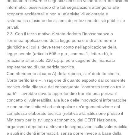
deputato a rilevare le segnalazioni sulla vulnerabilita’ dei sistemi
informatici, osservando che tali segnalazioni attengono alle
scoperte accidentali e non a un’attivita’ di volontaria e
sistematica elusione dei sistemi di protezione dei siti pubblici e
privati.
2.3. Con il terzo motivo e’ stata dedotta l’inosservanza o
l’erronea applicazione della legge penale o di altre norme
giuridiche di cui si deve tener conto nell’applicazione della
legge penale (articolo 606 c.p.p., comma 1, lettera b), in
relazione all’articolo 220 c.p.p. ed a cagione del mancato
espletamento di una perizia tecnica.
Con riferimento al capo A) della rubrica, si e’ dedotto che la
Corte territoriale – in ragione di quanto esposto dal consulente
tecnico della difesa e del conseguente “contrasto tecnico tra le
parti” – avrebbe dovuto approfondire tramite una perizia il
concetto di vulnerabilita’ alla luce delle innovazioni informatiche
e non anche limitarsi ad estrapolare un’argomentazione dal
complesso elaborato tecnico (relativa alla istituzione presso il
Ministero per lo sviluppo economico, del CERT Nazionale,
organismo deputato a rilevare le segnalazioni sulla vulnerabilita’
e sugli incidenti informatici), senza porre invece a base della