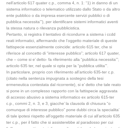
nell’articolo 617 quater c.p., comma 4, n. 1: “1) in danno di un
sistema informatico o telematico utilizzato dallo Stato o da altro
ente pubblico o da impresa esercente servizi pubblici o di
pubblica necessita’”), per identificare sistemi informatici aventi
la stessa natura o rilevanza pubblicistica.
Pertanto, si registra il tentativo di ricondurre a sistema i ccdd
reati informatici, affermando che l’oggetto materiale di queste
fattispecie essenzialmente coincide: articolo 615 ter, che si
riferisce al concetto di “interesse pubblico”; articolo 617 quater,
che – come si e’ detto- fa riferimento alla “pubblica necessita’”;
articolo 635 ter, nel quale si opta per la “pubblica utilita’”.
In particolare, proprio con riferimento all’articolo 635-ter c.p.
(citato nella sentenza impugnata a sostegno della tesi
ermeneutica contestata dal ricorrente), si e’ detto che tale reato
si pone in un complesso rapporto con la fattispecie aggravata
di accesso abusivo a sistema informatico ex articolo 615-ter
c.p., commi 2, n. 3, e 3, giacche’ la clausola di chiusura “o
comunque di interesse pubblico” pone dubbi circa la specialita’
di tale ipotesi rispetto all’oggetto materiale di cui all’articolo 635
ter c.p., per il fatto che si assisterebbe al paradosso per cui