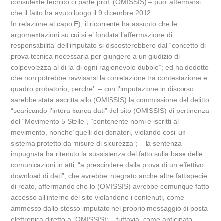
consulente tecnico di parte prof. (OMISSIS) – puo’ affermarsi
che il fatto ha avuto luogo il 9 dicembre 2012.
In relazione al capo E), il ricorrente ha assunto che le
argomentazioni su cui si e’ fondata l’affermazione di
responsabilita’ dell’imputato si discosterebbero dal “concetto di
prova tecnica necessaria per giungere a un giudizio di
colpevolezza al di la’ di ogni ragionevole dubbio”; ed ha dedotto
che non potrebbe ravvisarsi la correlazione tra contestazione e
quadro probatorio, perche’: – con l’imputazione in discorso
sarebbe stata ascritta allo (OMISSIS) la commissione del delitto
“scaricando l’intera banca dati” del sito (OMISSIS) di pertinenza
del “Movimento 5 Stelle”, “contenente nomi e iscritti al
movimento, nonche’ quelli dei donatori, violando cosi’ un
sistema protetto da misure di sicurezza”; – la sentenza
impugnata ha ritenuto la sussistenza del fatto sulla base delle
comunicazioni in atti, “a prescindere dalla prova di un effettivo
download di dati”, che avrebbe integrato anche altre fattispecie
di reato, affermando che lo (OMISSIS) avrebbe comunque fatto
accesso all’interno del sito violandone i contenuti, come
ammesso dallo stesso imputato nel proprio messaggio di posta
elettronica diretto a (OMISSIS); – tuttavia, come anticipato,