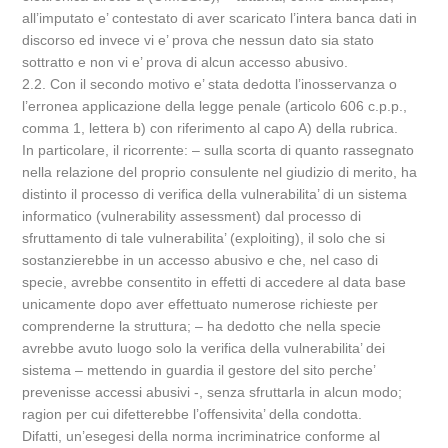
all’imputato e’ contestato di aver scaricato l’intera banca dati in
discorso ed invece vi e’ prova che nessun dato sia stato
sottratto e non vi e’ prova di alcun accesso abusivo.
2.2. Con il secondo motivo e’ stata dedotta l’inosservanza o
l’erronea applicazione della legge penale (articolo 606 c.p.p.,
comma 1, lettera b) con riferimento al capo A) della rubrica.
In particolare, il ricorrente: – sulla scorta di quanto rassegnato
nella relazione del proprio consulente nel giudizio di merito, ha
distinto il processo di verifica della vulnerabilita’ di un sistema
informatico (vulnerability assessment) dal processo di
sfruttamento di tale vulnerabilita’ (exploiting), il solo che si
sostanzierebbe in un accesso abusivo e che, nel caso di
specie, avrebbe consentito in effetti di accedere al data base
unicamente dopo aver effettuato numerose richieste per
comprenderne la struttura; – ha dedotto che nella specie
avrebbe avuto luogo solo la verifica della vulnerabilita’ dei
sistema – mettendo in guardia il gestore del sito perche’
prevenisse accessi abusivi -, senza sfruttarla in alcun modo;
ragion per cui difetterebbe l’offensivita’ della condotta.
Difatti, un’esegesi della norma incriminatrice conforme al