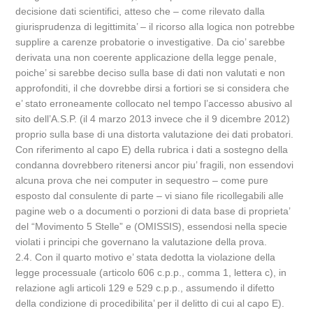
decisione dati scientifici, atteso che – come rilevato dalla
giurisprudenza di legittimita’ – il ricorso alla logica non potrebbe
supplire a carenze probatorie o investigative. Da cio’ sarebbe
derivata una non coerente applicazione della legge penale,
poiche’ si sarebbe deciso sulla base di dati non valutati e non
approfonditi, il che dovrebbe dirsi a fortiori se si considera che
e’ stato erroneamente collocato nel tempo l’accesso abusivo al
sito dell’A.S.P. (il 4 marzo 2013 invece che il 9 dicembre 2012)
proprio sulla base di una distorta valutazione dei dati probatori.
Con riferimento al capo E) della rubrica i dati a sostegno della
condanna dovrebbero ritenersi ancor piu’ fragili, non essendovi
alcuna prova che nei computer in sequestro – come pure
esposto dal consulente di parte – vi siano file ricollegabili alle
pagine web o a documenti o porzioni di data base di proprieta’
del “Movimento 5 Stelle” e (OMISSIS), essendosi nella specie
violati i principi che governano la valutazione della prova.
2.4. Con il quarto motivo e’ stata dedotta la violazione della
legge processuale (articolo 606 c.p.p., comma 1, lettera c), in
relazione agli articoli 129 e 529 c.p.p., assumendo il difetto
della condizione di procedibilita’ per il delitto di cui al capo E).