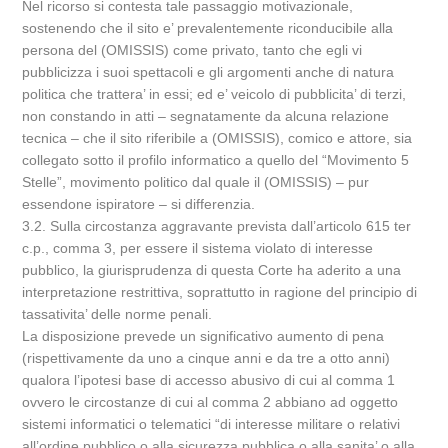
Nel ricorso si contesta tale passaggio motivazionale,
sostenendo che il sito e’ prevalentemente riconducibile alla
persona del (OMISSIS) come privato, tanto che egli vi
pubblicizza i suoi spettacoli e gli argomenti anche di natura
politica che trattera’ in essi; ed e’ veicolo di pubblicita’ di terzi,
non constando in atti – segnatamente da alcuna relazione
tecnica – che il sito riferibile a (OMISSIS), comico e attore, sia
collegato sotto il profilo informatico a quello del “Movimento 5
Stelle”, movimento politico dal quale il (OMISSIS) – pur
essendone ispiratore – si differenzia.
3.2. Sulla circostanza aggravante prevista dall’articolo 615 ter
c.p., comma 3, per essere il sistema violato di interesse
pubblico, la giurisprudenza di questa Corte ha aderito a una
interpretazione restrittiva, soprattutto in ragione del principio di
tassativita’ delle norme penali.
La disposizione prevede un significativo aumento di pena
(rispettivamente da uno a cinque anni e da tre a otto anni)
qualora l’ipotesi base di accesso abusivo di cui al comma 1
ovvero le circostanze di cui al comma 2 abbiano ad oggetto
sistemi informatici o telematici “di interesse militare o relativi
all’ordine pubblico o alla sicurezza pubblica o alla sanita’ o alla