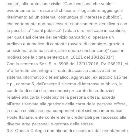
sanita’, alla protezione civile. “Con locuzione che vuole –
evidentemente – essere di chiusura, il legislatore aggiunge il
riferimento ad un sistema “comunque di interesse pubblico”,
che certamente non puo’ essere riduttivamente identificato con
la possibilita’ “per il pubblico” (vale a dire, nel caso in scrutinio,
per qualsiasi cliente del servizio bancario) di operare un
prelievo automatico di contante (ovvero di compiere, grazie a
un sistema automatizzato, altre operazioni bancarie)” (cosi’ in
motivazione la citata sentenza n. 10121 del 18/12/2014).
Con la sentenza Sez. 5, n. 6906 del 13/01/2016, Rv. 266261, si
e’ affermato che integra il reato di accesso abusivo ad un
sistema informatico o telematico, aggravato, ex articolo 615 ter
c.p., comma 3, dall’essere il sistema di interesse pubblico, la
condotta di colui che, essendosi procurato le credenziali
relative alla carta Postepay della persona offesa, acceda
all’area riservata alla gestione della carta della persona offesa,
la quale costituisce una componente del sistema informatico
Poste Italiane, ente conferente le credenziali per l’accesso alle
diverse aree personali e gestore delle stesse.
3.3. Questo Collegio non ritiene di discostarsi dall’orientamento