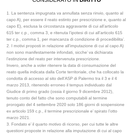
CONSIDERATO IN
DIRITTO
1. La sentenza impugnata va annullata senza rinvio, quanto al
capo A), per essere il reato estinto per prescrizione e, quanto al
capo E), esclusa la circostanza aggravante di cui all’articolo
615 ter c.p., comma 3, e ritenuta l’ipotesi di cui all’articolo 615
ter c.p., comma 1, per mancanza di condizione di procedibilita’.
2. I motivi proposti in relazione all’imputazione di cui al capo A)
non sono manifestamente infondati, sicche’ va dichiarata
l’estinzione del reato per intervenuta prescrizione.
Invero, anche a voler ritenere la data di consumazione del
reato quella indicata dalla Corte territoriale, che ha collocato la
condotta di accesso al sito dell’ASP di Palermo tra il 3 e il 4
marzo 2013, ritenendo erroneo il tempus individuato dal
Giudice di primo grado (ossia il giorno 9 dicembre 2012),
tenuto conto del fatto che sono computabili al termine
prorogato del 4 settembre 2020 solo 186 giorni di sospensione
ex articolo 159 c.p., il termine prescrizionale e’ spirato l’otto
marzo 2021.
3. Fondato e’ il quarto motivo di ricorso, per cui tutte le altre
questioni proposte in relazione alla imputazione di cui al capo