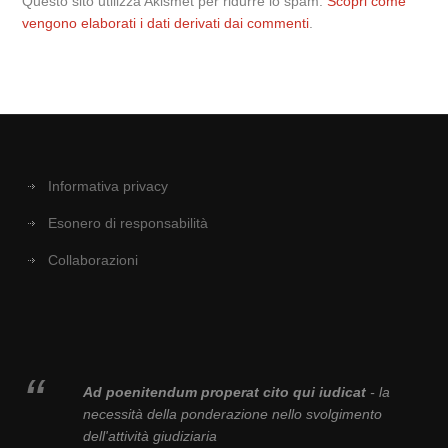
Questo sito utilizza Akismet per ridurre lo spam.
Scopri come
vengono elaborati i dati derivati dai commenti
.
Informativa privacy
Esonero di responsabilità
Collaborazioni
Ad poenitendum properat cito qui iudicat
- la
necessità della ponderazione nello svolgimento
dell'attività giudiziaria