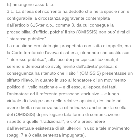
E) rimangono assorbite.
3.1. La difesa del ricorrente ha dedotto che nella specie non e’
configurabile la circostanza aggravante contemplata
dall’articolo 615-ter c.p., comma 3, da cui consegue la
procedibilita’ d’ufficio, poiche’ il sito (OMISSIS) non puo’ dirsi di
“interesse pubblico”.
La questione era stata gia’ prospettata con l’atto di appello, ma
la Corte territoriale l’aveva disattesa, ritenendo che costituisce
“interesse pubblico”, alla luce dei principi costituzionali, il
sereno e democratico svolgimento dell’attivita’ politica; di
conseguenza ha ritenuto che il sito ” (OMISSIS) presentasse un
siffatto rilievo, in quanto in uso al fondatore di un movimento
politico di livello nazionale – e di esso, all’epoca dei fatti,
l’animatore ed il referente pressoche’ esclusivo – e luogo
virtuale di divulgazione delle relative opinioni, destinate ad
avere diretta risonanza sulla cittadinanza anche per la scelta
del (OMISSIS) di privilegiare tale forma di comunicazione
rispetto a quelle “tradizionali”, e cio’ a prescindere
dall’eventuale esistenza di siti ulteriori in uso a tale movimento
(pagg. 7 e 8 della sentenza impugnata).