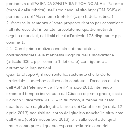
pertinenza dell’AZIENDA SANITARIA PROVINCIALE di Palermo
(capo A della rubrica); nell’altro caso, al sito http: (OMISSIS) di
pertinenza del “Movimento 5 Stelle” (capo E della rubrica).
2. Avverso la sentenza e’ stato proposto ricorso per cassazione
nell’interesse dell’imputato, articolato nei quattro motivi di
seguito enunciati, nei limiti di cui all’articolo 173 disp. att. c.p.p.
comma 1.
2.1. Con il primo motivo sono state denunciate la
contraddittorieta’ e la manifesta illogicita’ della motivazione
(articolo 606 c.p.p., comma 1, lettera e) con riguardo a
entrambe le imputazioni.
Quanto al capo A) il ricorrente ha sostenuto che la Corte
territoriale: – avrebbe collocato la condotta – l’accesso al sito
dell’ASP di Palermo – tra il 3 e il 4 marzo 2013, ritenendo
erroneo il tempus individuato dal Giudice di primo grado, ossia
il giorno 9 dicembre 2012; – in tal modo, avrebbe travisato
quanto si trae dagli allegati alla nota dei Carabinieri (in data 12
aprile 2013) acquisiti nel corso del giudizio nonche’ in altra nota
dell’Arma (del 29 novembre 2013), atti sulla scorta dei quali –
tenuto conto pure di quanto esposto nella relazione del