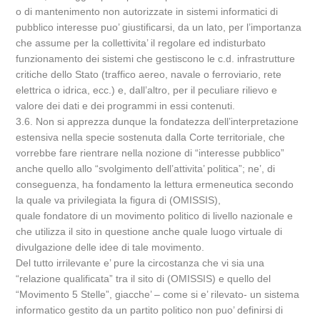
o di mantenimento non autorizzate in sistemi informatici di
pubblico interesse puo’ giustificarsi, da un lato, per l’importanza
che assume per la collettivita’ il regolare ed indisturbato
funzionamento dei sistemi che gestiscono le c.d. infrastrutture
critiche dello Stato (traffico aereo, navale o ferroviario, rete
elettrica o idrica, ecc.) e, dall’altro, per il peculiare rilievo e
valore dei dati e dei programmi in essi contenuti.
3.6. Non si apprezza dunque la fondatezza dell’interpretazione
estensiva nella specie sostenuta dalla Corte territoriale, che
vorrebbe fare rientrare nella nozione di “interesse pubblico”
anche quello allo “svolgimento dell’attivita’ politica”; ne’, di
conseguenza, ha fondamento la lettura ermeneutica secondo
la quale va privilegiata la figura di (OMISSIS),
quale fondatore di un movimento politico di livello nazionale e
che utilizza il sito in questione anche quale luogo virtuale di
divulgazione delle idee di tale movimento.
Del tutto irrilevante e’ pure la circostanza che vi sia una
“relazione qualificata” tra il sito di (OMISSIS) e quello del
“Movimento 5 Stelle”, giacche’ – come si e’ rilevato- un sistema
informatico gestito da un partito politico non puo’ definirsi di