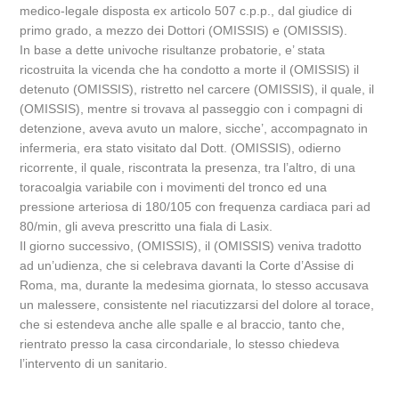
medico-legale disposta ex articolo 507 c.p.p., dal giudice di
primo grado, a mezzo dei Dottori (OMISSIS) e (OMISSIS).
In base a dette univoche risultanze probatorie, e’ stata
ricostruita la vicenda che ha condotto a morte il (OMISSIS) il
detenuto (OMISSIS), ristretto nel carcere (OMISSIS), il quale, il
(OMISSIS), mentre si trovava al passeggio con i compagni di
detenzione, aveva avuto un malore, sicche’, accompagnato in
infermeria, era stato visitato dal Dott. (OMISSIS), odierno
ricorrente, il quale, riscontrata la presenza, tra l’altro, di una
toracoalgia variabile con i movimenti del tronco ed una
pressione arteriosa di 180/105 con frequenza cardiaca pari ad
80/min, gli aveva prescritto una fiala di Lasix.
Il giorno successivo, (OMISSIS), il (OMISSIS) veniva tradotto
ad un’udienza, che si celebrava davanti la Corte d’Assise di
Roma, ma, durante la medesima giornata, lo stesso accusava
un malessere, consistente nel riacutizzarsi del dolore al torace,
che si estendeva anche alle spalle e al braccio, tanto che,
rientrato presso la casa circondariale, lo stesso chiedeva
l’intervento di un sanitario.