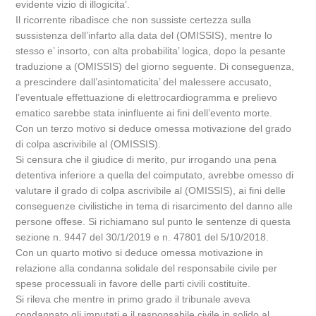
evidente vizio di illogicita’.
Il ricorrente ribadisce che non sussiste certezza sulla
sussistenza dell’infarto alla data del (OMISSIS), mentre lo
stesso e’ insorto, con alta probabilita’ logica, dopo la pesante
traduzione a (OMISSIS) del giorno seguente. Di conseguenza,
a prescindere dall’asintomaticita’ del malessere accusato,
l’eventuale effettuazione di elettrocardiogramma e prelievo
ematico sarebbe stata ininfluente ai fini dell’evento morte.
Con un terzo motivo si deduce omessa motivazione del grado
di colpa ascrivibile al (OMISSIS).
Si censura che il giudice di merito, pur irrogando una pena
detentiva inferiore a quella del coimputato, avrebbe omesso di
valutare il grado di colpa ascrivibile al (OMISSIS), ai fini delle
conseguenze civilistiche in tema di risarcimento del danno alle
persone offese. Si richiamano sul punto le sentenze di questa
sezione n. 9447 del 30/1/2019 e n. 47801 del 5/10/2018.
Con un quarto motivo si deduce omessa motivazione in
relazione alla condanna solidale del responsabile civile per
spese processuali in favore delle parti civili costituite.
Si rileva che mentre in primo grado il tribunale aveva
condannato gli imputati e il responsabile civile in solido al