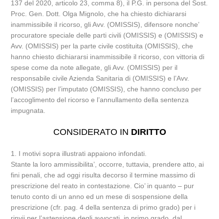
137 del 2020, articolo 23, comma 8), il P.G. in persona del Sost.
Proc. Gen. Dott. Olga Mignolo, che ha chiesto dichiararsi
inammissibile il ricorso, gli Avv. (OMISSIS), difensore nonche’
procuratore speciale delle parti civili (OMISSIS) e (OMISSIS) e
Avv. (OMISSIS) per la parte civile costituita (OMISSIS), che
hanno chiesto dichiararsi inammissibile il ricorso, con vittoria di
spese come da note allegate, gli Avv. (OMISSIS) per il
responsabile civile Azienda Sanitaria di (OMISSIS) e l’Avv.
(OMISSIS) per l’imputato (OMISSIS), che hanno concluso per
l’accoglimento del ricorso e l’annullamento della sentenza
impugnata.
CONSIDERATO IN
DIRITTO
1. I motivi sopra illustrati appaiono infondati.
Stante la loro ammissibilita’, occorre, tuttavia, prendere atto, ai
fini penali, che ad oggi risulta decorso il termine massimo di
prescrizione del reato in contestazione. Cio’ in quanto – pur
tenuto conto di un anno ed un mese di sospensione della
prescrizione (cfr. pag. 4 della sentenza di primo grado) per i
rinvii per l’astensione degli avvocati, in primo grado, dal