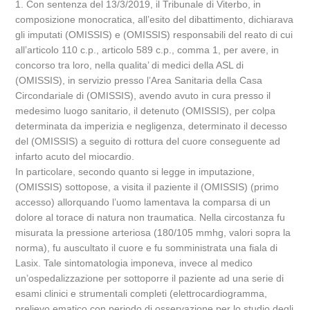
1. Con sentenza del 13/3/2019, il Tribunale di Viterbo, in
composizione monocratica, all’esito del dibattimento, dichiarava
gli imputati (OMISSIS) e (OMISSIS) responsabili del reato di cui
all’articolo 110 c.p., articolo 589 c.p., comma 1, per avere, in
concorso tra loro, nella qualita’ di medici della ASL di
(OMISSIS), in servizio presso l’Area Sanitaria della Casa
Circondariale di (OMISSIS), avendo avuto in cura presso il
medesimo luogo sanitario, il detenuto (OMISSIS), per colpa
determinata da imperizia e negligenza, determinato il decesso
del (OMISSIS) a seguito di rottura del cuore conseguente ad
infarto acuto del miocardio.
In particolare, secondo quanto si legge in imputazione,
(OMISSIS) sottopose, a visita il paziente il (OMISSIS) (primo
accesso) allorquando l’uomo lamentava la comparsa di un
dolore al torace di natura non traumatica. Nella circostanza fu
misurata la pressione arteriosa (180/105 mmhg, valori sopra la
norma), fu auscultato il cuore e fu somministrata una fiala di
Lasix. Tale sintomatologia imponeva, invece al medico
un’ospedalizzazione per sottoporre il paziente ad una serie di
esami clinici e strumentali completi (elettrocardiogramma,
prelievo ematico con periodo di osservazione per lo studio degli