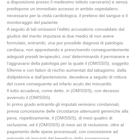
a disposizione presso il medesimo istituto carcerario) e senza
predispone un immediato accesso in ambito ospedaliero,
necessario per la visita cardiologica, il prelievo del sangue e il
monitoraggio del paziente.
A seguito di tali omissioni l’editto accusatorio convalidato dal
giudice del merito imputava ai due medici di non avere
formulato, entrambi, una pur possibile diagnosi di patologia
cardiaca, non apprestando e prescrivendo conseguentemente
adeguati presidi terapeutici, cosi’ determinando il permanere e
l’aggravarsi della patologia per la quale il (OMISSIS), soggetto
59enne e con fattori di rischio aumentati dal tabagismo, dalla
dislipidemia e dall’ipertensione, decedeva a seguito di rottura
del cuore conseguente ad infarto acuto dei miocardio.
Il tutto accadeva, come detto, in (OMISSIS), con decesso
avvenuto il (OMISSIS).
In primo grado entrambi gli imputati venivano condannati,
previa concessione delle circostanze attenuanti generiche alla
pena, rispettivamente, il (OMISSIS), di mesi quattro di
reclusione, ed il (OMISSIS) di mesi sei di reclusione, oltre al
pagamento delle spese processuali, con concessione ad
entrambi gli imputati del beneficio della sospensione