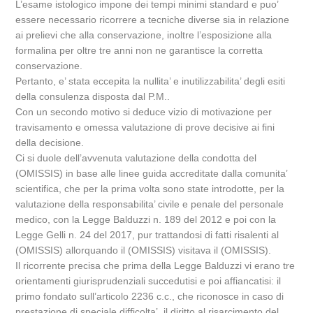
L’esame istologico impone dei tempi minimi standard e puo’
essere necessario ricorrere a tecniche diverse sia in relazione
ai prelievi che alla conservazione, inoltre l’esposizione alla
formalina per oltre tre anni non ne garantisce la corretta
conservazione.
Pertanto, e’ stata eccepita la nullita’ e inutilizzabilita’ degli esiti
della consulenza disposta dal P.M..
Con un secondo motivo si deduce vizio di motivazione per
travisamento e omessa valutazione di prove decisive ai fini
della decisione.
Ci si duole dell’avvenuta valutazione della condotta del
(OMISSIS) in base alle linee guida accreditate dalla comunita’
scientifica, che per la prima volta sono state introdotte, per la
valutazione della responsabilita’ civile e penale del personale
medico, con la Legge Balduzzi n. 189 del 2012 e poi con la
Legge Gelli n. 24 del 2017, pur trattandosi di fatti risalenti al
(OMISSIS) allorquando il (OMISSIS) visitava il (OMISSIS).
Il ricorrente precisa che prima della Legge Balduzzi vi erano tre
orientamenti giurisprudenziali succedutisi e poi affiancatisi: il
primo fondato sull’articolo 2236 c.c., che riconosce in caso di
prestazione di speciale difficolta’, il diritto al risarcimento del