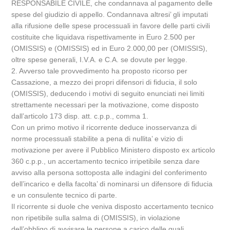
RESPONSABILE CIVILE, che condannava al pagamento delle
spese del giudizio di appello. Condannava altresi’ gli imputati
alla rifusione delle spese processuali in favore delle parti civili
costituite che liquidava rispettivamente in Euro 2.500 per
(OMISSIS) e (OMISSIS) ed in Euro 2.000,00 per (OMISSIS),
oltre spese generali, I.V.A. e C.A. se dovute per legge.
2. Avverso tale provvedimento ha proposto ricorso per
Cassazione, a mezzo dei propri difensori di fiducia, il solo
(OMISSIS), deducendo i motivi di seguito enunciati nei limiti
strettamente necessari per la motivazione, come disposto
dall’articolo 173 disp. att. c.p.p., comma 1.
Con un primo motivo il ricorrente deduce inosservanza di
norme processuali stabilite a pena di nullita’ e vizio di
motivazione per avere il Pubblico Ministero disposto ex articolo
360 c.p.p., un accertamento tecnico irripetibile senza dare
avviso alla persona sottoposta alle indagini del conferimento
dell’incarico e della facolta’ di nominarsi un difensore di fiducia
e un consulente tecnico di parte.
Il ricorrente si duole che veniva disposto accertamento tecnico
non ripetibile sulla salma di (OMISSIS), in violazione
dell’obbligo di avvisare le persone a carico delle quali