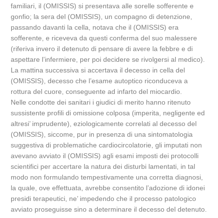
familiari, il (OMISSIS) si presentava alle sorelle sofferente e
gonfio; la sera del (OMISSIS), un compagno di detenzione,
passando davanti la cella, notava che il (OMISSIS) era
sofferente, e riceveva da questi conferma del suo malessere
(riferiva invero il detenuto di pensare di avere la febbre e di
aspettare l’infermiere, per poi decidere se rivolgersi al medico).
La mattina successiva si accertava il decesso in cella del
(OMISSIS), decesso che l’esame autoptico riconduceva a
rottura del cuore, conseguente ad infarto del miocardio.
Nelle condotte dei sanitari i giudici di merito hanno ritenuto
sussistente profili di omissione colposa (imperita, negligente ed
altresi’ imprudente), eziologicamente correlati al decesso del
(OMISSIS), siccome, pur in presenza di una sintomatologia
suggestiva di problematiche cardiocircolatorie, gli imputati non
avevano avviato il (OMISSIS) agli esami imposti dei protocolli
scientifici per accertare la natura dei disturbi lamentati, in tal
modo non formulando tempestivamente una corretta diagnosi,
la quale, ove effettuata, avrebbe consentito l’adozione di idonei
presidi terapeutici, ne’ impedendo che il processo patologico
avviato proseguisse sino a determinare il decesso del detenuto.