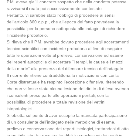
P.M. aveva gia’ il concreto sospetto che nella condotta potesse
ravvisarsi il reato poi successivamente contestato.
Pertanto, vi sarebbe stato l’obbligo di procedere ai sensi
dell’articolo 360 c.p.p., che all’epoca del fatto prevedeva la
possibilita’ per la persona sottoposta alle indagini di richiedere
l’incidente probatorio.
Si rileva che il P.M. avrebbe dovuto procedere agli accertamenti
tecnico-scientifici con incidente probatoria al fine di eseguire
tutte le operazioni volte al prelievo, conservazione ed esame
dei reperti autoptici e di accertare “i tempi, le cause e i mezzi
della morte” alla presenza del difensore tecnico dell’indagato.
Il ricorrente ritiene contraddittoria la motivazione con cui la
Corte distrettuale ha respinto l’eccezione difensiva, ritenendo
che non vi fosse stata alcuna lesione del diritto di difesa avendo
i consulenti preso parte alle operazioni peritali, con la
possibilita’ di procedere a totale revisione dei vetrini
istopatologici.
Si obietta sul punto di aver eccepito la mancata partecipazione
di un consulente dell’indagato nelle metodiche di esame,
prelievo e conservazione dei reperti istologici, trattandosi di atto
irripetibile, che ha reso inattendibili le conclusioni dei periti in