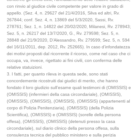
con rinvio al giudice civile competente per valore in grado di
appello. (Sez. 4, n. 29627 del 21/4/2016, Silva ed altri, Rv.
267844; conf. Sez. 4, n. 13869 del 5/3/2020, Sassi, Rv.
278761; Sez. 1, n. 14822 del 20/02/2020, Milanesi, Rv. 278943;
Sez. 5, n. 26217 del 13/7/2020, G., Rv. 279598; Sez. 5, n.
28848 del 21/9/2020, D’Alessandro, Rv. 279599; Sez. 5, n. 594
del 16/11/2011, dep. 2012, Rv. 252665). In caso d’infondatezza
dei motivi proposti dal ricorrente il ricorso, come nel caso che ci
occupa, va, invece, rigettato ai fini civili, con conferma delle
relative statuizioni.
3. I fatti, per quanto rileva in questa sede, sono stati
concordemente ricostruiti dai giudici di merito, che hanno
fondato il loro giudizio sull’esame quali testimoni di (OMISSIS) e
(OMISSIS) (infermieri della casa circondariale), (OMISSIS),
(OMISSIS), (OMISSIS), (OMISSIS), (OMISSIS) (appartenenti al
corpo di Polizia Penitenziaria), (OMISSIS) (della Polizia
Scientifica), (OMISSIS) e (OMISSIS) (sorelle della persona
offesa), (OMISSIS), (OMISSIS) (detenuti presso la casa
circondariale), sul diario clinico della persona offesa, sulla
consulenza tecnica del pubblico ministero e sulla perizia