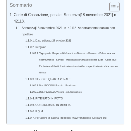
Sommario
Corte di Cassazione, penale, Sentenza|18 novembre 2021| n.
42118.
Sentenza|18 novembre 2021| n. 42118. Accertamento tecnico non
ripetibile
Data udienza 27 ottobre 2021
Integrale
Tag – parola: Responsabilità medica – Detenuto – Decesso – Dolere toracico
non traumatico – Sanitari – Mancata osservanza delle linee guida – Colpa lieve –
Esclusione – Libertà di autodeterminarsi nelle cure per il detenuto – Mancanza –
Rilievo
SEZIONE QUARTA PENALE
Dott. PICCIALLI Patrizia – Presidente
Dott. PEZZELLA Vincenz – rel. Consigliere
RITENUTO IN FATTO
CONSIDERATO IN DIRITTO
P.Q.M.
Per aprire la pagina facebook @avvrenatodisa Cliccare qui