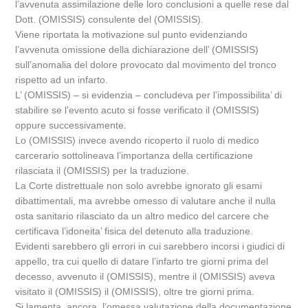
l’avvenuta assimilazione delle loro conclusioni a quelle rese dal
Dott. (OMISSIS) consulente del (OMISSIS).
Viene riportata la motivazione sul punto evidenziando
l’avvenuta omissione della dichiarazione dell’ (OMISSIS)
sull’anomalia del dolore provocato dal movimento del tronco
rispetto ad un infarto.
L’ (OMISSIS) – si evidenzia – concludeva per l’impossibilita’ di
stabilire se l’evento acuto si fosse verificato il (OMISSIS)
oppure successivamente.
Lo (OMISSIS) invece avendo ricoperto il ruolo di medico
carcerario sottolineava l’importanza della certificazione
rilasciata il (OMISSIS) per la traduzione.
La Corte distrettuale non solo avrebbe ignorato gli esami
dibattimentali, ma avrebbe omesso di valutare anche il nulla
osta sanitario rilasciato da un altro medico del carcere che
certificava l’idoneita’ fisica del detenuto alla traduzione.
Evidenti sarebbero gli errori in cui sarebbero incorsi i giudici di
appello, tra cui quello di datare l’infarto tre giorni prima del
decesso, avvenuto il (OMISSIS), mentre il (OMISSIS) aveva
visitato il (OMISSIS) il (OMISSIS), oltre tre giorni prima.
Si lamenta, ancora, l’omessa valutazione della documentazione