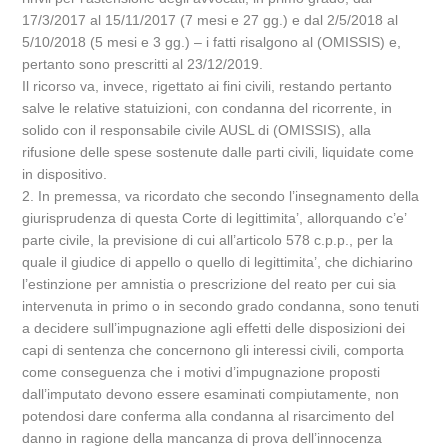
17/3/2017 al 15/11/2017 (7 mesi e 27 gg.) e dal 2/5/2018 al
5/10/2018 (5 mesi e 3 gg.) – i fatti risalgono al (OMISSIS) e,
pertanto sono prescritti al 23/12/2019.
Il ricorso va, invece, rigettato ai fini civili, restando pertanto
salve le relative statuizioni, con condanna del ricorrente, in
solido con il responsabile civile AUSL di (OMISSIS), alla
rifusione delle spese sostenute dalle parti civili, liquidate come
in dispositivo.
2. In premessa, va ricordato che secondo l’insegnamento della
giurisprudenza di questa Corte di legittimita’, allorquando c’e’
parte civile, la previsione di cui all’articolo 578 c.p.p., per la
quale il giudice di appello o quello di legittimita’, che dichiarino
l’estinzione per amnistia o prescrizione del reato per cui sia
intervenuta in primo o in secondo grado condanna, sono tenuti
a decidere sull’impugnazione agli effetti delle disposizioni dei
capi di sentenza che concernono gli interessi civili, comporta
come conseguenza che i motivi d’impugnazione proposti
dall’imputato devono essere esaminati compiutamente, non
potendosi dare conferma alla condanna al risarcimento del
danno in ragione della mancanza di prova dell’innocenza