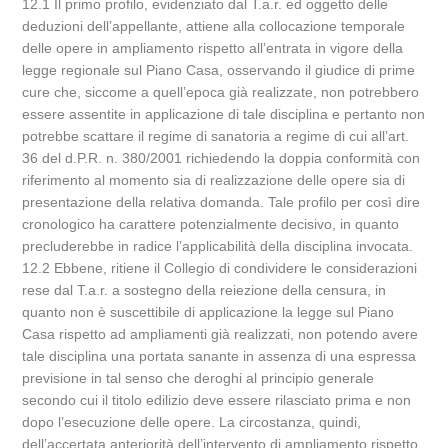
12.1 Il primo profilo, evidenziato dal T.a.r. ed oggetto delle
deduzioni dell’appellante, attiene alla collocazione temporale
delle opere in ampliamento rispetto all’entrata in vigore della
legge regionale sul Piano Casa, osservando il giudice di prime
cure che, siccome a quell’epoca già realizzate, non potrebbero
essere assentite in applicazione di tale disciplina e pertanto non
potrebbe scattare il regime di sanatoria a regime di cui all’art.
36 del d.P.R. n. 380/2001 richiedendo la doppia conformità con
riferimento al momento sia di realizzazione delle opere sia di
presentazione della relativa domanda. Tale profilo per così dire
cronologico ha carattere potenzialmente decisivo, in quanto
precluderebbe in radice l’applicabilità della disciplina invocata.
12.2 Ebbene, ritiene il Collegio di condividere le considerazioni
rese dal T.a.r. a sostegno della reiezione della censura, in
quanto non è suscettibile di applicazione la legge sul Piano
Casa rispetto ad ampliamenti già realizzati, non potendo avere
tale disciplina una portata sanante in assenza di una espressa
previsione in tal senso che deroghi al principio generale
secondo cui il titolo edilizio deve essere rilasciato prima e non
dopo l’esecuzione delle opere. La circostanza, quindi,
dell’accertata anteriorità dell’intervento di ampliamento rispetto