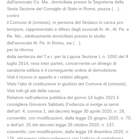
dall’avvocato Co. Ma., domiciliata presso la Segreteria della
Sesta Sezione del Consiglio di Stato in Roma, piazza (…),
contro
il Comune di (omissis), in persona del Sindaco in carica pro
tempore, rappresentato e difeso dagli avvocati Ar. Ar., Al. Pe. e
Re. Mo., elettivamente domiciliato presso lo studio
dell’avvocato Al. Pe. in Roma, via (…),
per la riforma
della sentenza del T.a.r. per la Liguria Sezione I, n. 1092 del 9
luglio 2014, resa inter partes, concernente un diniego di
sanatoria edilizia e il conseguente ordine di demolizione.
Visti il ricorso in appello e i relativi allegati;
Visto l’atto di costituzione in giudizio del Comune di (omissis);
Visti tutti gli atti della causa;
Relatore nell’udienza pubblica del giorno 14 luglio 2021 il
consigliere Giovanni Sabbato (l’udienza si svolge ai sensi
dell’art. 4, comma 1, del decreto legge 30 aprile 2020, n. 28,
convertito, con modificazioni, dalla legge 25 giugno 2020, n. 70,
e dell’art. 25 del decreto legge 28 ottobre 2020, n. 137,
convertito, con modificazioni, dalla legge 18 dicembre 2020, n.
176, attraverso videoconferenza con l’utilizzo di piattaforma