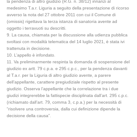
la pendenza di altro giudizio (R.G. n. 38/12) innanzi al
medesimo T.a.r. Liguria a seguito della presentazione di ricorso
avverso la nota del 27 ottobre 2011 con cui il Comune di
(omissis) rigettava la terza istanza di sanatoria avente ad
oggetto i terravuoti su descritti.
9. La causa, chiamata per la discussione alla udienza pubblica
svoltasi con modalità telematica del 14 luglio 2021, è stata ivi
trattenuta in decisione.
10. L’appello è infondato.
11. Va preliminarmente respinta la domanda di sospensione del
giudizio ex artt. 79 c.p.a. e 295 c.p.c., per la pendenza davanti
al T.a.r. per la Liguria di altro giudizio avente, a parere
dell’appellante, carattere pregiudiziale rispetto al presente
giudizio. Osserva l’appellante che la correlazione tra i due
giudizi integrerebbe la fattispecie disciplinata dall’art. 295 c.p.c.
(richiamato dall’art. 79, comma 3, c.p.a.) per la necessità di
“risolvere una controversia, dalla cui definizione dipende la
decisione della causa”.