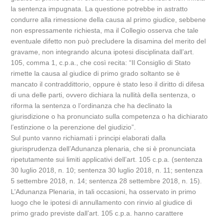
la sentenza impugnata. La questione potrebbe in astratto
condurre alla rimessione della causa al primo giudice, sebbene
non espressamente richiesta, ma il Collegio osserva che tale
eventuale difetto non può precludere la disamina del merito del
gravame, non integrando alcuna ipotesi disciplinata dall’art.
105, comma 1, c.p.a., che così recita: “Il Consiglio di Stato
rimette la causa al giudice di primo grado soltanto se è
mancato il contraddittorio, oppure è stato leso il diritto di difesa
di una delle parti, ovvero dichiara la nullità della sentenza, o
riforma la sentenza o l’ordinanza che ha declinato la
giurisdizione o ha pronunciato sulla competenza o ha dichiarato
l’estinzione o la perenzione del giudizio”.
Sul punto vanno richiamati i principi elaborati dalla
giurisprudenza dell’Adunanza plenaria, che si è pronunciata
ripetutamente sui limiti applicativi dell’art. 105 c.p.a. (sentenza
30 luglio 2018, n. 10; sentenza 30 luglio 2018, n. 11; sentenza
5 settembre 2018, n. 14; sentenza 28 settembre 2018, n. 15).
L’Adunanza Plenaria, in tali occasioni, ha osservato in primo
luogo che le ipotesi di annullamento con rinvio al giudice di
primo grado previste dall’art. 105 c.p.a. hanno carattere