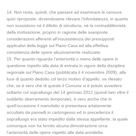
14. Non resta, quindi, che passare ad esaminare le censure
quivi riproposte, dovendosene rilevare l’infondatezza, in quanto
non sussistono né il difetto di istruttoria, né la contraddittorietà
della motivazione, proprio in ragione delle suesposte
considerazioni afferenti all’insussistenza dei presupposti
applicativi della legge sul Piano Casa ed alla effettiva
consistenza delle opere abusivamente realizzate.
15. Per quanto riguarda l’anteriorità o meno delle opere in
questione rispetto alla data di entrata in vigore della disciplina
regionale sul Piano Casa (pubblicata il 4 novembre 2009), alla
luce di quanto dedotto col terzo motivo d’appello, va rilevato
che, se è vero che di queste il Comune si è potuto avvedere
soltanto col sopralluogo del 14 gennaio 2012 (quindi ben oltre il
suddetto sbarramento temporale), è vero anche che in
quell’occasione il manufatto si presentava artatamente
occultato da pannelli in cartongesso ed in precedenza il
sopralluogo era stato impedito dalla stessa appellante, la quale
comunque non ha fornito alcuna dimostrazione circa
l’anteriorità delle opere rispetto alla data anzidetta.