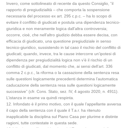
Invero, come sottolineato di recente da questo Consiglio, “il
rapporto di pregiudizialità – che comporta la sospensione
necessaria del processo ex art. 295 c.p.c. – ha lo scopo di
evitare il conflitto di giudicati e postula una dipendenza tecnico-
giuridica e non meramente logica dall’altra controversia;
occorre, cioè, che nell’altro giudizio debba essere decisa, con
efficacia di giudicato, una questione pregiudiziale in senso
tecnico-giuridico, sussistendo in tal caso il rischio del conflitto di
giudicati; quando, invece, tra le cause intercorre un’ipotesi di
dipendenza per pregiudizialità logica non v’è il rischio di un
conflitto di giudicati, dal momento che, ai sensi dell’art. 336
comma 2 c.p.c., la riforma o la cassazione della sentenza resa
sulle questioni logicamente precedenti determina l’automatica
caducazione della sentenza resa sulle questioni logicamente
successive” (cfr. Cons. Stato, sez. IV, 4 agosto 2020, n. 4911).
L’istanza in esame va quindi respinta.
12. Infondato è il primo motivo, con il quale l’appellante avversa
il capo della sentenza con il quale il T.a.r. ha ritenuto
inapplicabile la disciplina sul Piano Casa per plurime e distinte
ragioni, tutte contestate in questa sede.