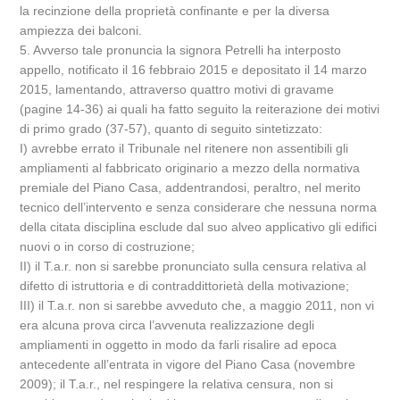
la recinzione della proprietà confinante e per la diversa
ampiezza dei balconi.
5. Avverso tale pronuncia la signora Petrelli ha interposto
appello, notificato il 16 febbraio 2015 e depositato il 14 marzo
2015, lamentando, attraverso quattro motivi di gravame
(pagine 14-36) ai quali ha fatto seguito la reiterazione dei motivi
di primo grado (37-57), quanto di seguito sintetizzato:
I) avrebbe errato il Tribunale nel ritenere non assentibili gli
ampliamenti al fabbricato originario a mezzo della normativa
premiale del Piano Casa, addentrandosi, peraltro, nel merito
tecnico dell’intervento e senza considerare che nessuna norma
della citata disciplina esclude dal suo alveo applicativo gli edifici
nuovi o in corso di costruzione;
II) il T.a.r. non si sarebbe pronunciato sulla censura relativa al
difetto di istruttoria e di contraddittorietà della motivazione;
III) il T.a.r. non si sarebbe avveduto che, a maggio 2011, non vi
era alcuna prova circa l’avvenuta realizzazione degli
ampliamenti in oggetto in modo da farli risalire ad epoca
antecedente all’entrata in vigore del Piano Casa (novembre
2009); il T.a.r., nel respingere la relativa censura, non si