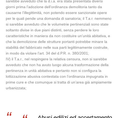
sarebbe avveduto che la d.i.a. era stata presentata diversi
giorni prima l’adozione dell’ordinanza demolitoria tanto da
causarne l’illegittimità, non potendo essere sanzionate opere
per le quali pende una domanda di sanatoria; il T.a.r. nemmeno
si sarebbe avveduto che le volumetrie pertinenziali sono state
soltanto divise in due piani distinti, senza perdere le loro
caratteristiche in maniera da non costituire un’unità abitativa, e
che la demolizione delle strutture portanti potrebbe minare la
stabilità del fabbricato nelle sua parti legittimamente costruite,
in modo da violare l’art. 34 del d.P.R. n. 380/2001;
IV) il T.a.r., nel respingere la relativa censura, non si sarebbe
avveduto che non ha avuto luogo alcuna trasformazione della
pertinenza in unità abitativa e pertanto non si configura la
lottizzazione abusiva contestata con l’ordinanza impugnata in
prime cure e che comunque si tratta di un’area già ampiamente
urbanizzata;
Abusi edilizi ed accertamento