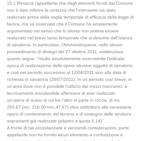
15.1 Rimarca l’appellante che dagli elementi forniti dal Comune
non è dato inferire la certezza che l’intervento sia stato
realizzato prima della soglia temporale di efficacia della legge di
favore, ma va osservato che il Comune ha ampiamente
argomentato nel senso che lo stesso non poteva essere
realizzato nel breve lasso temporale che si desume dall’istanza
di sanatoria. In particolare, l’Amministrazione, nello stesso
provvedimento di diniego del 27 ottobre 2011, evidenziava
quanto segue: “risulta assolutamente inverosimile l’indicata
epoca di realizzazione delle opere abusive oggetto di sanatoria
e cioè nel periodo successivo al 12/04/2011 sino alla data di
richiesta di sanatoria (28/07/2011). In un periodo così breve, in
un’area dove non è possibile l’utilizzo dei mezzi meccanici, è
tecnicamente insostenibile affermare di aver realizzato
un’opera di scavo di cui tra l’altro in parte in roccia, di mc.
263,67 (mc. 216,00+mc,47,67) oltre addirittura alle necessarie
opere di contenimento del terreno e di sostegno delle strutture
soprastanti già realizzate (pilastro a quota 6,14)”.
A fronte di tali circostanziate e verosimili considerazioni, parte
appellante non ha fornito alcun elemento a confutazione e