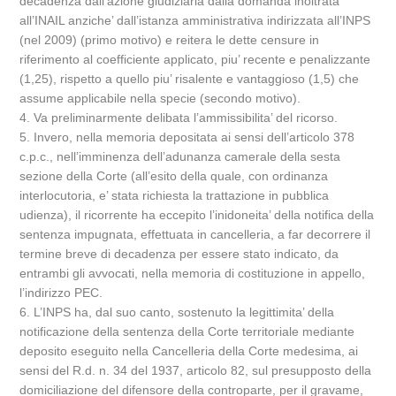
decadenza dall’azione giudiziaria dalla domanda inoltrata
all’INAIL anziche’ dall’istanza amministrativa indirizzata all’INPS
(nel 2009) (primo motivo) e reitera le dette censure in
riferimento al coefficiente applicato, piu’ recente e penalizzante
(1,25), rispetto a quello piu’ risalente e vantaggioso (1,5) che
assume applicabile nella specie (secondo motivo).
4. Va preliminarmente delibata l’ammissibilita’ del ricorso.
5. Invero, nella memoria depositata ai sensi dell’articolo 378
c.p.c., nell’imminenza dell’adunanza camerale della sesta
sezione della Corte (all’esito della quale, con ordinanza
interlocutoria, e’ stata richiesta la trattazione in pubblica
udienza), il ricorrente ha eccepito l’inidoneita’ della notifica della
sentenza impugnata, effettuata in cancelleria, a far decorrere il
termine breve di decadenza per essere stato indicato, da
entrambi gli avvocati, nella memoria di costituzione in appello,
l’indirizzo PEC.
6. L’INPS ha, dal suo canto, sostenuto la legittimita’ della
notificazione della sentenza della Corte territoriale mediante
deposito eseguito nella Cancelleria della Corte medesima, ai
sensi del R.d. n. 34 del 1937, articolo 82, sul presupposto della
domiciliazione del difensore della controparte, per il gravame,