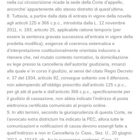
nella cui circoscrizione ricade la sede della Corte d’appello,
ancorche’ appartenente allo stesso distretto di quest’ultima.
8. Tuttavia, a partire dalla data di entrata in vigore della novella
agli articoli 125 e 366 c.p.c., introdotta dalla L. 12 novembre
2011, n. 183, articolo 25, applicabile ratione temporis (per
essere la sentenza gravata successiva all’entrata in vigore della
predetta modifica), esigenze di coerenza sistematica e
d’interpretazione costituzionalmente orientata inducono a
ritenere che, nel mutato contesto normativo, la domiciliazione
ex lege presso la cancelleria dell’autorita’ giudiziaria, innanzi
alla quale e’ in corso il giudizio, ai sensi del citato Regio Decreto
n. 37 del 1934, articolo 82, consegue soltanto ove il difensore,
non adempiendo all’obbligo prescritto dall’articolo 125 c.p.c.,
per gli atti di parte e dall’articolo 366 c.p.c., specificamente per
il giudizio di cassazione, non abbia indicato l’indirizzo di posta
elettronica certificata comunicato al proprio ordine.
9. In altri termini, secondo la giurisprudenza di questa Corte, se
l’avvocato extra districtum ha indicato la PEC, allora tutte le
comunicazioni e notificazioni di causa devono essergli fatte a
quell’indirizzo e non in Cancelleria (v. Cass., Sez. U., 20 giugno
2012, n. 10143; cfr., fra le successive conformi, Cass. 11