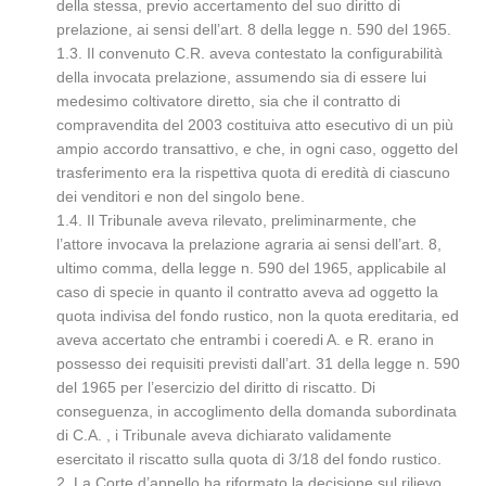
della stessa, previo accertamento del suo diritto di
prelazione, ai sensi dell’art. 8 della legge n. 590 del 1965.
1.3. Il convenuto C.R. aveva contestato la configurabilità
della invocata prelazione, assumendo sia di essere lui
medesimo coltivatore diretto, sia che il contratto di
compravendita del 2003 costituiva atto esecutivo di un più
ampio accordo transattivo, e che, in ogni caso, oggetto del
trasferimento era la rispettiva quota di eredità di ciascuno
dei venditori e non del singolo bene.
1.4. Il Tribunale aveva rilevato, preliminarmente, che
l’attore invocava la prelazione agraria ai sensi dell’art. 8,
ultimo comma, della legge n. 590 del 1965, applicabile al
caso di specie in quanto il contratto aveva ad oggetto la
quota indivisa del fondo rustico, non la quota ereditaria, ed
aveva accertato che entrambi i coeredi A. e R. erano in
possesso dei requisiti previsti dall’art. 31 della legge n. 590
del 1965 per l’esercizio del diritto di riscatto. Di
conseguenza, in accoglimento della domanda subordinata
di C.A. , i Tribunale aveva dichiarato validamente
esercitato il riscatto sulla quota di 3/18 del fondo rustico.
2. La Corte d’appello ha riformato la decisione sul rilievo