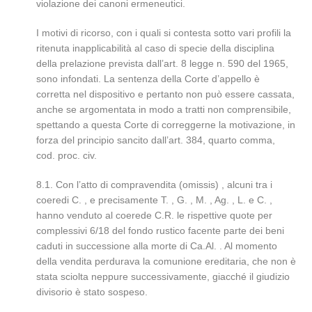
violazione dei canoni ermeneutici.
I motivi di ricorso, con i quali si contesta sotto vari profili la
ritenuta inapplicabilità al caso di specie della disciplina
della prelazione prevista dall’art. 8 legge n. 590 del 1965,
sono infondati. La sentenza della Corte d’appello è
corretta nel dispositivo e pertanto non può essere cassata,
anche se argomentata in modo a tratti non comprensibile,
spettando a questa Corte di correggerne la motivazione, in
forza del principio sancito dall’art. 384, quarto comma,
cod. proc. civ.
8.1. Con l’atto di compravendita (omissis) , alcuni tra i
coeredi C. , e precisamente T. , G. , M. , Ag. , L. e C. ,
hanno venduto al coerede C.R. le rispettive quote per
complessivi 6/18 del fondo rustico facente parte dei beni
caduti in successione alla morte di Ca.Al. . Al momento
della vendita perdurava la comunione ereditaria, che non è
stata sciolta neppure successivamente, giacché il giudizio
divisorio è stato sospeso.