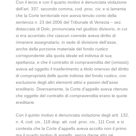
Con il terzo e con il quarto motivo è denunciata violazione
dell’art. 337, secondo comma, cod. proc. civ. e si lamenta
che la Corte territoriale non aveva tenuto conto della
sentenza n. 23 del 2006 del Tribunale di Venezia – sez.
distaccata di Dolo, pronunciata nel giudizio divisorio, in cui
si era accertato che ciascun coerede aveva diritto di
rimanere assegnatario, in sede di divisione dell’asse,
anche della porzione materiale del fondo rustico
corrispondente alla quota ideale ed indivisa di sua
spettanza, e che il contratto di compravendita del (omissis)
aveva ad oggetto il trasferimento a titolo oneroso del diritto
di comproprietà delle quote indivise del fondo rustico, con
esclusione degli altri elementi attivi e passivi dell’asse
ereditario. Diversamente, la Corte d’appello aveva ritenuto
che oggetto del contratto di compravendita erano le quote
ereditarie.
Con il quinto motivo è denunciata violazione degli artt. 132,
n. 4, cod. civ., 118 disp. att. cod. proc. civ., 111 Cost. e si
contesta che la Corte d’appello aveva accolto non il primo
ma il quarto motivo di appello, senza darne atto né