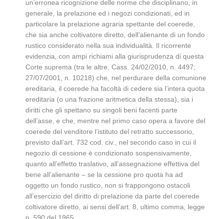
un’erronea ricognizione delle norme che disciplinano, in
generale, la prelazione ed i negozi condizionati, ed in
particolare la prelazione agraria spettante del coerede,
che sia anche coltivatore diretto, dell’alienante di un fondo
rustico considerato nella sua individualità. Il ricorrente
evidenzia, con ampi richiami alla giurisprudenza di questa
Corte suprema (tra le altre, Cass. 24/02/2010, n. 4497;
27/07/2001, n. 10218) che, nel perdurare della comunione
ereditaria, il coerede ha facoltà di cedere sia l’intera quota
ereditaria (o una frazione aritmetica della stessa), sia i
diritti che gli spettano su singoli beni facenti parte
dell’asse, e che, mentre nel primo caso opera a favore del
coerede del venditore l’istituto del retratto successorio,
previsto dall’art. 732 cod. civ., nel secondo caso in cui il
negozio di cessione è condizionato sospensivamente,
quanto all’effetto traslativo, all’assegnazione effettiva del
bene all’alienante – se la cessione pro quota ha ad
oggetto un fondo rustico, non si frappongono ostacoli
all’esercizio del diritto di prelazione da parte del coerede
coltivatore diretto, ai sensi dell’art. 8, ultimo comma, legge
n. 590 del 1965.