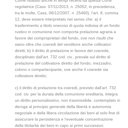
Come ribadito anche in tempi recenti da questa Corte
regolatrice (Cass. 07/11/2013, n. 25052; in precedenza,
tra le molte, Cass, 06/12/2007, n. 25460), l’art. 8, comma
12, deve essere interpretato nel senso che: a) il
trasferimento a titolo oneroso di quota indivisa di un fondo
rustico in comunione non comporta prelazione agraria a
favore dei comproprietari del fondo, ove non risulti che
siano oltre che coeredi del venditore anche coltivatori
diretti; b) il diritto di prelazione in favore del coerede,
disciplinato dall’art. 732 cod. civ., prevale sul diritto di
prelazione del coltivatore diretto del fondo, mezzadro,
colono o compartecipante, ove anche il coerede sia
coltivatore diretto;
c) il diritto di prelazione tra coeredi, previsto dall’art. 732
cod. civ. per la durata della comunione ereditaria, integra
un diritto personalissimo, non trasmissibile, contemplato in
deroga al principio generale della libertà e autonomia
negoziale e della libera circolazione dei beni al solo fine di
assicurare la persistenza e l’eventuale concentrazione
della titolarità dei beni in capo ai primi successori.