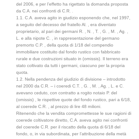
del 2006, e per l’effetto ha rigettato la domanda proposta
da C.A. nei confronti di C.R. .
1.1. C.A. aveva agito in giudizio esponendo che, nel 1997,
a seguito del decesso del fratello Al. , era diventato
proprietario, al pari dei germani R. , N. , T. , G. , M. , Ag. ,
L. e alla nipote C. , in rappresentazione del germano
premorto C.P. , della quota di 1/18 del compendio
immobiliare costituito dal fondo rustico con fabbricato
rurale e due costruzioni situato in (omissis). Il terreno era
stato coltivato da tutti i germani, ciascuno per la propria
quota.
1.2. Nella pendenza del giudizio di divisione – introdotto
nel 2000 da C.R. – i coeredi C.T. , G. , M. , Ag. , L. e C.
avevano ceduto, con contratto a rogito notaio P. del
(omissis) , le rispettive quote del fondo rustico, pari a 6/18,
al coerede C.R. , al prezzo di lire 48 milioni.
Ritenendo che la vendita compromettesse le sue ragioni di
coerede coltivatore diretto, C.A. aveva agito nei confronti
del coerede C.R. per il riscatto della quota di 6/18 del
fondo, o, in via subordinata, per l’attribuzione della metà