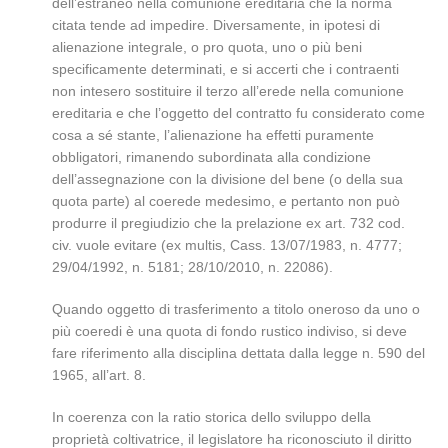
dell’estraneo nella comunione ereditaria che la norma
citata tende ad impedire. Diversamente, in ipotesi di
alienazione integrale, o pro quota, uno o più beni
specificamente determinati, e si accerti che i contraenti
non intesero sostituire il terzo all’erede nella comunione
ereditaria e che l’oggetto del contratto fu considerato come
cosa a sé stante, l’alienazione ha effetti puramente
obbligatori, rimanendo subordinata alla condizione
dell’assegnazione con la divisione del bene (o della sua
quota parte) al coerede medesimo, e pertanto non può
produrre il pregiudizio che la prelazione ex art. 732 cod.
civ. vuole evitare (ex multis, Cass. 13/07/1983, n. 4777;
29/04/1992, n. 5181; 28/10/2010, n. 22086).
Quando oggetto di trasferimento a titolo oneroso da uno o
più coeredi è una quota di fondo rustico indiviso, si deve
fare riferimento alla disciplina dettata dalla legge n. 590 del
1965, all’art. 8.
In coerenza con la ratio storica dello sviluppo della
proprietà coltivatrice, il legislatore ha riconosciuto il diritto