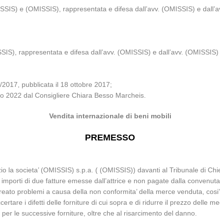
IS) e (OMISSIS), rappresentata e difesa dall’avv. (OMISSIS) e dall’av
S), rappresentata e difesa dall’avv. (OMISSIS) e dall’avv. (OMISSIS) e
/2017, pubblicata il 18 ottobre 2017;
glio 2022 dal Consigliere Chiara Besso Marcheis.
Vendita internazionale di beni mobili
PREMESSO
o la societa’ (OMISSIS) s.p.a. ( (OMISSIS)) davanti al Tribunale di Ch
importi di due fatture emesse dall’attrice e non pagate dalla convenuta
eato problemi a causa della non conformita’ della merce venduta, cosi’ c
tare i difetti delle forniture di cui sopra e di ridurre il prezzo delle m
 per le successive forniture, oltre che al risarcimento del danno.