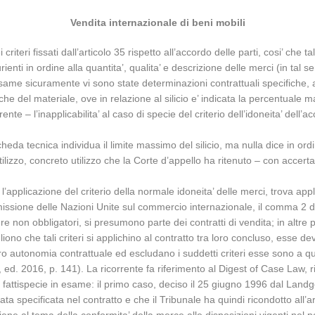
Vendita internazionale di beni mobili
riteri fissati dall’articolo 35 rispetto all’accordo delle parti, cosi’ che 
enti in ordine alla quantita’, qualita’ e descrizione delle merci (in tal s
me sicuramente vi sono state determinazioni contrattuali specifiche, a
he del materiale, ove in relazione al silicio e’ indicata la percentuale 
e – l’inapplicabilita’ al caso di specie del criterio dell’idoneita’ dell’ac
da tecnica individua il limite massimo del silicio, ma nulla dice in or
ilizzo, concreto utilizzo che la Corte d’appello ha ritenuto – con accert
’applicazione del criterio della normale idoneita’ delle merci, trova app
one delle Nazioni Unite sul commercio internazionale, il comma 2 dell’art
 non obbligatori, si presumono parte dei contratti di vendita; in altre pa
liono che tali criteri si applichino al contratto tra loro concluso, esse d
ro autonomia contrattuale ed escludano i suddetti criteri esse sono a q
ed. 2016, p. 141). La ricorrente fa riferimento al Digest of Case Law, r
la fattispecie in esame: il primo caso, deciso il 25 giugno 1996 dal Land
ta specificata nel contratto e che il Tribunale ha quindi ricondotto all’