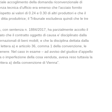
rziale accoglimento della domanda riconvenzionale di
a tecnica d’ufficio era emerso che l’acciaio fornito
petto ai valori di 0.24 e 0.30 di altri produttori e che il
itta produttrice; il Tribunale escludeva quindi che le tre
a, con sentenza n. 1884/2017, ha parzialmente accolto il
che il contratto oggetto di causa e’ disciplinato dalla
nazionali di beni mobili, e che la disciplina dettata dalla
2, lettera a) e articolo 36, comma 1 della convenzione, le
 genere. Nel caso in esame – ad avviso del giudice d’appello
a o imperfezione della cosa venduta, aveva reso tuttavia la
ettera a) della convenzione di Vienna”.