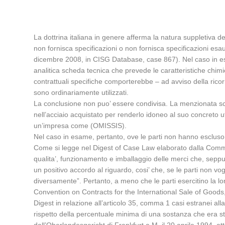
La dottrina italiana in genere afferma la natura suppletiva dei c
non fornisca specificazioni o non fornisca specificazioni esauri
dicembre 2008, in CISG Database, case 867). Nel caso in esa
analitica scheda tecnica che prevede le caratteristiche chimic
contrattuali specifiche comporterebbe – ad avviso della ricorrent
sono ordinariamente utilizzati.
La conclusione non puo’ essere condivisa. La menzionata sche
nell’acciaio acquistato per renderlo idoneo al suo concreto ut
un’impresa come (OMISSIS).
Nel caso in esame, pertanto, ove le parti non hanno escluso l
Come si legge nel Digest of Case Law elaborato dalla Commissi
qualita’, funzionamento e imballaggio delle merci che, seppure
un positivo accordo al riguardo, cosi’ che, se le parti non vog
diversamente”. Pertanto, a meno che le parti esercitino la lo
Convention on Contracts for the International Sale of Goods, 
Digest in relazione all’articolo 35, comma 1 casi estranei al
rispetto della percentuale minima di una sostanza che era sta