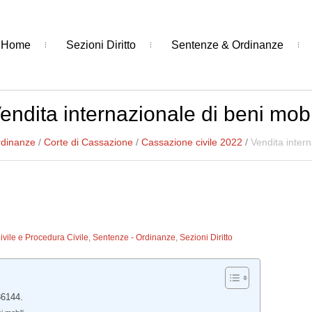
Home
Sezioni Diritto
Sentenze & Ordinanze
endita internazionale di beni mobi
rdinanze
/
Corte di Cassazione
/
Cassazione civile 2022
/
Vendita intern
Civile e Procedura Civile
,
Sentenze - Ordinanze
,
Sezioni Diritto
36144.