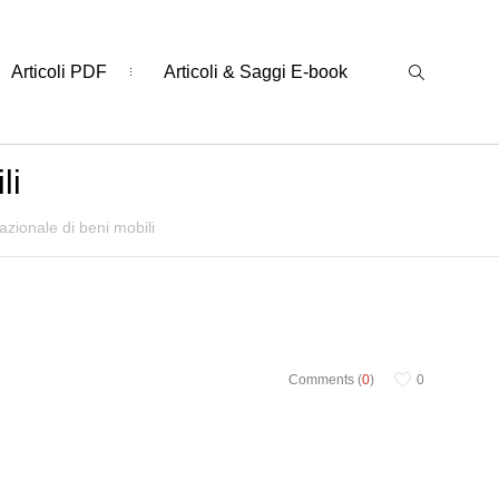
Articoli PDF
Articoli & Saggi E-book
li
azionale di beni mobili
Comments (
0
)
0