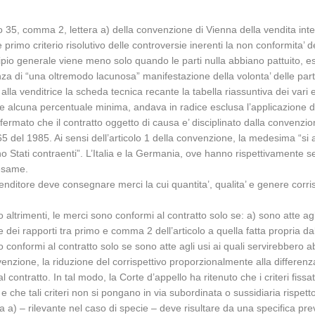
o 35, comma 2, lettera a) della convenzione di Vienna della vendita inter
primo criterio risolutivo delle controversie inerenti la non conformita’
incipio generale viene meno solo quando le parti nulla abbiano pattuito, 
 di “una oltremodo lacunosa” manifestazione della volonta’ delle parti tr
a venditrice la scheda tecnica recante la tabella riassuntiva dei vari ele
e alcuna percentuale minima, andava in radice esclusa l’applicazione d
fermato che il contratto oggetto di causa e’ disciplinato dalla convenzio
765 del 1985. Ai sensi dell’articolo 1 della convenzione, la medesima “si ap
ono Stati contraenti”. L’Italia e la Germania, ove hanno rispettivamente s
 esame.
nditore deve consegnare merci la cui quantita’, qualita’ e genere corrisp
trimenti, le merci sono conformi al contratto solo se: a) sono atte agl
dei rapporti tra primo e comma 2 dell’articolo a quella fatta propria dal
 conformi al contratto solo se sono atte agli usi ai quali servirebbero a
nvenzione, la riduzione del corrispettivo proporzionalmente alla differenz
ntratto. In tal modo, la Corte d’appello ha ritenuto che i criteri fissati
 che tali criteri non si pongano in via subordinata o sussidiaria rispett
era a) – rilevante nel caso di specie – deve risultare da una specifica pre