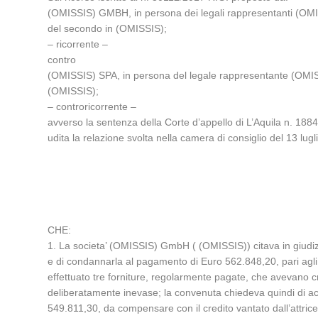
(OMISSIS) GMBH, in persona dei legali rappresentanti (OMISS
del secondo in (OMISSIS);
– ricorrente –
contro
(OMISSIS) SPA, in persona del legale rappresentante (OMISSI
(OMISSIS);
– controricorrente –
avverso la sentenza della Corte d’appello di L’Aquila n. 1884
udita la relazione svolta nella camera di consiglio del 13 lu
CHE:
1. La societa’ (OMISSIS) GmbH ( (OMISSIS)) citava in giudizi
e di condannarla al pagamento di Euro 562.848,20, pari agli 
effettuato tre forniture, regolarmente pagate, che avevano cr
deliberatamente inevase; la convenuta chiedeva quindi di accer
549.811,30, da compensare con il credito vantato dall’attrice