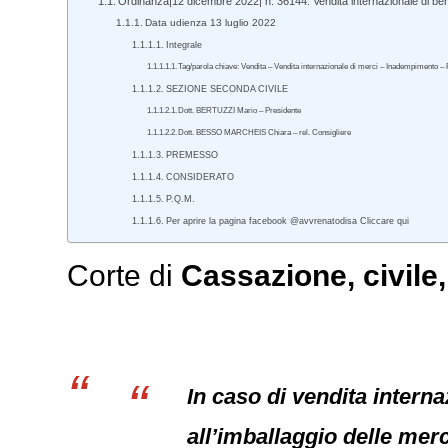
Ordinanza|12 dicembre 2022| n. 36144. Vendita internazionale di ben
Data udienza 13 luglio 2022
Integrale
Tag/parola chiave: Vendita – Vendita internazionale di merci – Inadempimento –
SEZIONE SECONDA CIVILE
Dott. BERTUZZI Mario – Presidente
Dott. BESSO MARCHEIS Chiara – rel. Consigliere
PREMESSO
CONSIDERATO
P.Q.M.
Per aprire la pagina facebook @avvrenatodisa Cliccare qui
Corte di
Cassazione
,
civile
In caso di vendita internaz
all’imballaggio delle merc