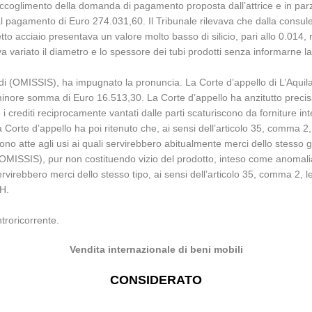
e accoglimento della domanda di pagamento proposta dall’attrice e in pa
agamento di Euro 274.031,60. Il Tribunale rilevava che dalla consulenz
tto acciaio presentava un valore molto basso di silicio, pari allo 0.014, ris
variato il diametro e lo spessore dei tubi prodotti senza informarne la d
di (OMISSIS), ha impugnato la pronuncia. La Corte d’appello di L’Aquil
ore somma di Euro 16.513,30. La Corte d’appello ha anzitutto precisato 
crediti reciprocamente vantati dalle parti scaturiscono da forniture inter
 La Corte d’appello ha poi ritenuto che, ai sensi dell’articolo 35, comma 
ono atte agli usi ai quali servirebbero abitualmente merci dello stesso
 (OMISSIS), pur non costituendo vizio del prodotto, inteso come anomali
virebbero merci dello stesso tipo, ai sensi dell’articolo 35, comma 2, l
H.
troricorrente.
Vendita internazionale di beni mobili
CONSIDERATO