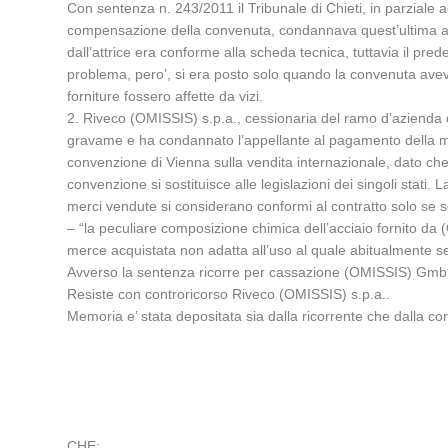
Con sentenza n. 243/2011 il Tribunale di Chieti, in parzial
compensazione della convenuta, condannava quest’ultima al p
dall’attrice era conforme alla scheda tecnica, tuttavia il prede
problema, pero’, si era posto solo quando la convenuta aveva 
forniture fossero affette da vizi.
2. Riveco (OMISSIS) s.p.a., cessionaria del ramo d’azienda 
gravame e ha condannato l’appellante al pagamento della min
convenzione di Vienna sulla vendita internazionale, dato che i 
convenzione si sostituisce alle legislazioni dei singoli stati.
merci vendute si considerano conformi al contratto solo se s
– “la peculiare composizione chimica dell’acciaio fornito da
merce acquistata non adatta all’uso al quale abitualmente ser
Avverso la sentenza ricorre per cassazione (OMISSIS) Gmb
Resiste con controricorso Riveco (OMISSIS) s.p.a..
Memoria e’ stata depositata sia dalla ricorrente che dalla con
CHE: