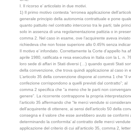
I. Il ricorso e’ articolato in due motivi.
1) Il primo motivo contesta “erronea applicazione dell’articol
generale principio della autonomia contrattuale e pone quale 
quanto pattuito nel contratto intercorso tra le parti; tale pr
solo in assenza di una regolamentazione pattizia o in presenza
comma 2. Nel caso in esame, ove l’acquirente aveva inviato all
richiedeva che non fosse superiore allo 0.45% senza indicar
Il motivo e’ infondato. Correttamente la Corte d’appello ha af
aprile 1980, ratificata e resa esecutiva in Italia con la L. n. 
loro sede di affari in Stati diversi (…) quando questi Stati s
della convenzione, che trova quindi applicazione al caso in
L’articolo 35 della convenzione dispone al comma 1 che “il ve
confezione corrispondono a quelli previsti dal contratto”; al
comma 2 specifica che “a meno che le parti non convengano al
genere”. La ricorrente contrappone la propria interpretazione 
l’articolo 35 affermando che “le merci vendute si considerano
dell’acquirente di ottenere, ai sensi dell’articolo 50 della co
consegna e il valore che esse avrebbero avuto se conformi al co
determinando la conformita’ al contratto delle merci vendute e
applicazione del criterio di cui all’articolo 35, comma 2, lett