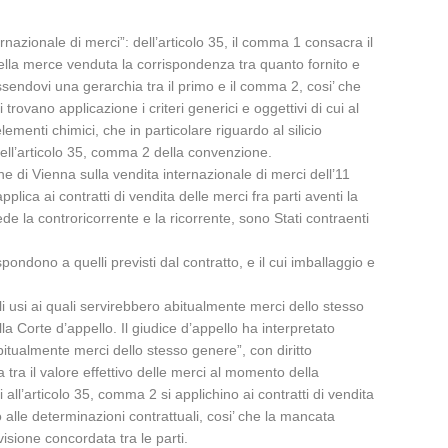
nazionale di merci”: dell’articolo 35, il comma 1 consacra il
 della merce venduta la corrispondenza tra quanto fornito e
essendovi una gerarchia tra il primo e il comma 2, cosi’ che
ovano applicazione i criteri generici e oggettivi di cui al
menti chimici, che in particolare riguardo al silicio
ell’articolo 35, comma 2 della convenzione.
ne di Vienna sulla vendita internazionale di merci dell’11
plica ai contratti di vendita delle merci fra parti aventi la
ede la controricorrente e la ricorrente, sono Stati contraenti
ondono a quelli previsti dal contratto, e il cui imballaggio e
i usi ai quali servirebbero abitualmente merci dello stesso
la Corte d’appello. Il giudice d’appello ha interpretato
bitualmente merci dello stesso genere”, con diritto
a tra il valore effettivo delle merci al momento della
 all’articolo 35, comma 2 si applichino ai contratti di vendita
o alle determinazioni contrattuali, cosi’ che la mancata
visione concordata tra le parti.