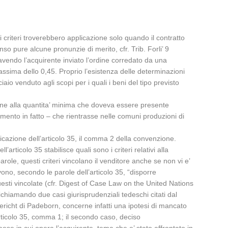
tali criteri troverebbero applicazione solo quando il contratto
enso pure alcune pronunzie di merito, cfr. Trib. Forli’ 9
vendo l’acquirente inviato l’ordine corredato da una
massima dello 0,45. Proprio l’esistenza delle determinazioni
ciaio venduto agli scopi per i quali i beni del tipo previsto
dine alla quantita’ minima che doveva essere presente
amento in fatto – che rientrasse nelle comuni produzioni di
licazione dell’articolo 35, il comma 2 della convenzione.
icolo 35 stabilisce quali sono i criteri relativi alla
role, questi criteri vincolano il venditore anche se non vi e’
evono, secondo le parole dell’articolo 35, “disporre
uesti vincolate (cfr. Digest of Case Law on the United Nations
ichiamando due casi giurisprudenziali tedeschi citati dal
gericht di Padeborn, concerne infatti una ipotesi di mancato
articolo 35, comma 1; il secondo caso, deciso