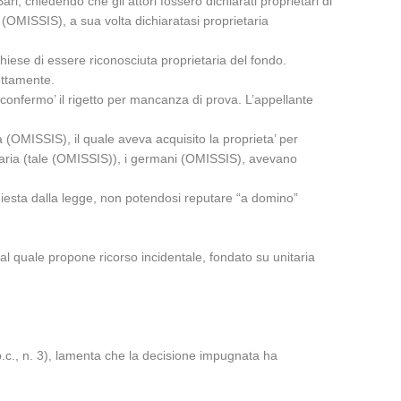
, chiedendo che gli attori fossero dichiarati proprietari di
(OMISSIS), a sua volta dichiaratasi proprietaria
chiese di essere riconosciuta proprietaria del fondo.
ettamente.
 confermo’ il rigetto per mancanza di prova. L’appellante
a (OMISSIS), il quale aveva acquisito la proprieta’ per
etaria (tale (OMISSIS)), i germani (OMISSIS), avevano
ichiesta dalla legge, non potendosi reputare “a domino”
 al quale propone ricorso incidentale, fondato su unitaria
c.p.c., n. 3), lamenta che la decisione impugnata ha