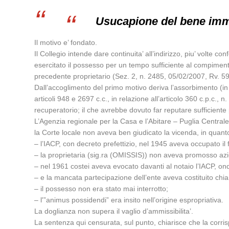
Usucapione del bene immo
Il motivo e’ fondato.
Il Collegio intende dare continuita’ all’indirizzo, piu’ volte 
esercitato il possesso per un tempo sufficiente al compimento
precedente proprietario (Sez. 2, n. 2485, 05/02/2007, Rv. 59
Dall’accoglimento del primo motivo deriva l’assorbimento (in
articoli 948 e 2697 c.c., in relazione all’articolo 360 c.p.c
recuperatorio; il che avrebbe dovuto far reputare sufficiente pr
L’Agenzia regionale per la Casa e l’Abitare – Puglia Centrale,
la Corte locale non aveva ben giudicato la vicenda, in quant
– l’IACP, con decreto prefettizio, nel 1945 aveva occupato il
– la proprietaria (sig.ra (OMISSIS)) non aveva promosso azio
– nel 1961 costei aveva evocato davanti al notaio l’IACP, on
– e la mancata partecipazione dell’ente aveva costituito chia
– il possesso non era stato mai interrotto;
– l'”animus possidendi” era insito nell’origine espropriativa.
La doglianza non supera il vaglio d’ammissibilita’.
La sentenza qui censurata, sul punto, chiarisce che la corris