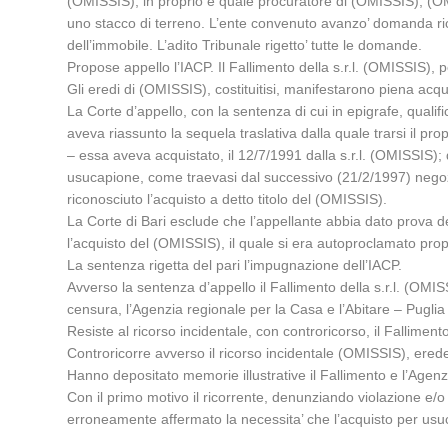
(OMISSIS), in proprio e quale procuratore di (OMISSIS), (OMIS
uno stacco di terreno. L’ente convenuto avanzo’ domanda rico
dell’immobile. L’adito Tribunale rigetto’ tutte le domande.
Propose appello l’IACP. Il Fallimento della s.r.l. (OMISSIS), 
Gli eredi di (OMISSIS), costituitisi, manifestarono piena acqu
La Corte d’appello, con la sentenza di cui in epigrafe, quali
aveva riassunto la sequela traslativa dalla quale trarsi il propr
– essa aveva acquistato, il 12/7/1991 dalla s.r.l. (OMISSIS);
usucapione, come traevasi dal successivo (21/2/1997) negozio
riconosciuto l’acquisto a detto titolo del (OMISSIS).
La Corte di Bari esclude che l’appellante abbia dato prova de
l’acquisto del (OMISSIS), il quale si era autoproclamato pro
La sentenza rigetta del pari l’impugnazione dell’IACP.
Avverso la sentenza d’appello il Fallimento della s.r.l. (OMIS
censura, l’Agenzia regionale per la Casa e l’Abitare – Puglia 
Resiste al ricorso incidentale, con controricorso, il Falliment
Controricorre avverso il ricorso incidentale (OMISSIS), ered
Hanno depositato memorie illustrative il Fallimento e l’Agenz
Con il primo motivo il ricorrente, denunziando violazione e/o 
erroneamente affermato la necessita’ che l’acquisto per us