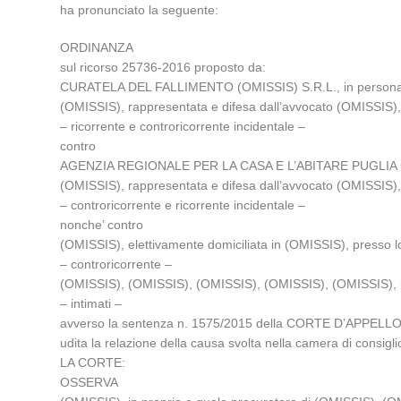
ha pronunciato la seguente:
ORDINANZA
sul ricorso 25736-2016 proposto da:
CURATELA DEL FALLIMENTO (OMISSIS) S.R.L., in persona del 
(OMISSIS), rappresentata e difesa dall’avvocato (OMISSIS), g
– ricorrente e controricorrente incidentale –
contro
AGENZIA REGIONALE PER LA CASA E L’ABITARE PUGLIA CENTRA
(OMISSIS), rappresentata e difesa dall’avvocato (OMISSIS), g
– controricorrente e ricorrente incidentale –
nonche’ contro
(OMISSIS), elettivamente domiciliata in (OMISSIS), presso lo
– controricorrente –
(OMISSIS), (OMISSIS), (OMISSIS), (OMISSIS), (OMISSIS),
– intimati –
avverso la sentenza n. 1575/2015 della CORTE D’APPELLO d
udita la relazione della causa svolta nella camera di cons
LA CORTE:
OSSERVA