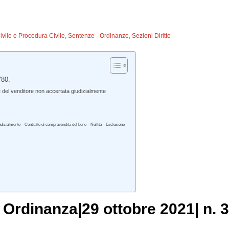
Civile e Procedura Civile
,
Sentenze - Ordinanze
,
Sezioni Diritto
780.
del venditore non accertata giudizialmente
dizialmente – Contratto di compravendita del bene – Nullità – Esclusione
, Ordinanza|29 ottobre 2021| n. 