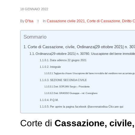
18 GENNAIO 2022
By
D'Isa
In
Cassazione civile 2021
,
Corte di Cassazione
,
Diritto 
Sommario
Corte di Cassazione, civile, Ordinanza|29 ottobre 2021| n. 30
Ordinanza|29 ottobre 2021| n. 30780. Usucapione del bene immobile 
Data udienza 22 giugno 2021
Integrale
Tag/parola chiave: Usucapione del bene immobile del venditore non accertata giu
SEZIONE SECONDA CIVILE
Dott. GORJAN Sergio – Presidente
Dott. GRASSO Giuseppe – rel. Consigliere
P.Q.M.
Per aprire la pagina facebook @avvrenatodisa Cliccare qui
Corte di
Cassazione,
civile