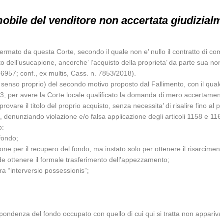
bile del venditore non accertata giudizial
confermato da questa Corte, secondo il quale non e’ nullo il contratto di 
 dell’usucapione, ancorche’ l’acquisto della proprieta’ da parte sua non 
6957; conf., ex multis, Cass. n. 7853/2018).
 senso proprio) del secondo motivo proposto dal Fallimento, con il quale
., n. 3, per avere la Corte locale qualificato la domanda di mero accerta
ovare il titolo del proprio acquisto, senza necessita’ di risalire fino al p
 denunziando violazione e/o falsa applicazione degli articoli 1158 e 1164 
o:
 fondo;
ne per il recupero del fondo, ma instato solo per ottenere il risarcimen
de ottenere il formale trasferimento dell’appezzamento;
ra “interversio possessionis”;
pondenza del fondo occupato con quello di cui qui si tratta non appariva