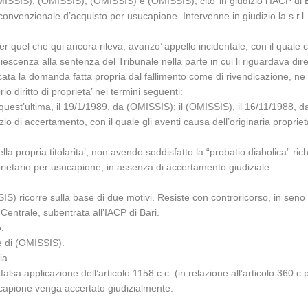
SIS), (OMISSIS), (OMISSIS) e (OMISSIS), cito’ in giudizio l’IACP di Bari
nvenzionale d’acquisto per usucapione. Intervenne in giudizio la s.r.l. 
per quel che qui ancora rileva, avanzo’ appello incidentale, con il quale 
iescenza alla sentenza del Tribunale nella parte in cui li riguardava dir
ficata la domanda fatta propria dal fallimento come di rivendicazione, ne
io diritto di proprieta’ nei termini seguenti:
 quest’ultima, il 19/1/1989, da (OMISSIS); il (OMISSIS), il 16/11/1988, d
 di accertamento, con il quale gli aventi causa dell’originaria propri
lla propria titolarita’, non avendo soddisfatto la “probatio diabolica” r
prietario per usucapione, in assenza di accertamento giudiziale.
SIS) ricorre sulla base di due motivi. Resiste con controricorso, in seno
Centrale, subentrata all’IACP di Bari.
o.
e di (OMISSIS).
ia.
falsa applicazione dell’articolo 1158 c.c. (in relazione all’articolo 360 
ucapione venga accertato giudizialmente.