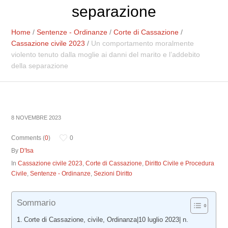
separazione
Home
/
Sentenze - Ordinanze
/
Corte di Cassazione
/
Cassazione civile 2023
/
Un comportamento moralmente
violento tenuto dalla moglie ai danni del marito e l’addebito
della separazione
8 NOVEMBRE 2023
Comments (
0
)
0
By
D'Isa
In
Cassazione civile 2023
,
Corte di Cassazione
,
Diritto Civile e Procedura
Civile
,
Sentenze - Ordinanze
,
Sezioni Diritto
Sommario
Corte di Cassazione, civile, Ordinanza|10 luglio 2023| n.