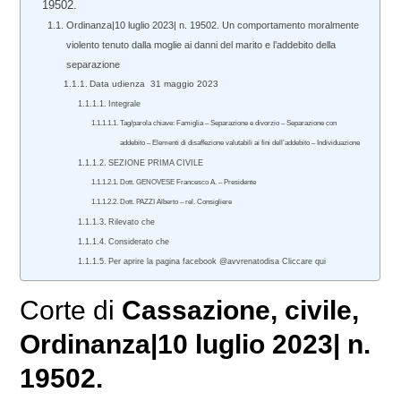
19502.
Ordinanza|10 luglio 2023| n. 19502. Un comportamento moralmente
violento tenuto dalla moglie ai danni del marito e l’addebito della
separazione
Data udienza 31 maggio 2023
Integrale
Tag/parola chiave: Famiglia – Separazione e divorzio – Separazione con
addebito – Elementi di disaffezione valutabili ai fini dell’addebito – Individuazione
SEZIONE PRIMA CIVILE
Dott. GENOVESE Francesco A. – Presidente
Dott. PAZZI Alberto – rel. Consigliere
Rilevato che
Considerato che
Per aprire la pagina facebook @avvrenatodisa Cliccare qui
Corte di
Cassazione
,
civile
,
Ordinanza
|
10 luglio 2023
|
n.
19502.