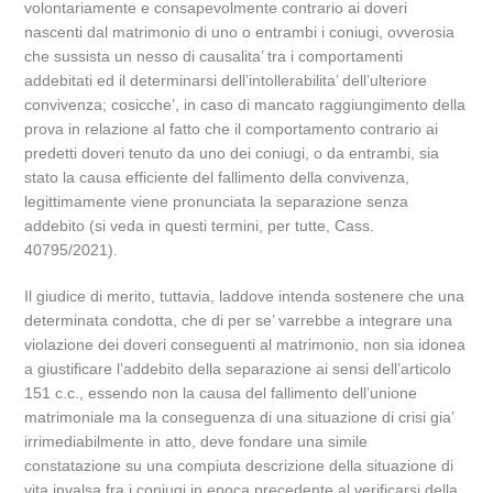
volontariamente e consapevolmente contrario ai doveri
nascenti dal matrimonio di uno o entrambi i coniugi, ovverosia
che sussista un nesso di causalita’ tra i comportamenti
addebitati ed il determinarsi dell’intollerabilita’ dell’ulteriore
convivenza; cosicche’, in caso di mancato raggiungimento della
prova in relazione al fatto che il comportamento contrario ai
predetti doveri tenuto da uno dei coniugi, o da entrambi, sia
stato la causa efficiente del fallimento della convivenza,
legittimamente viene pronunciata la separazione senza
addebito (si veda in questi termini, per tutte, Cass.
40795/2021).
Il giudice di merito, tuttavia, laddove intenda sostenere che una
determinata condotta, che di per se’ varrebbe a integrare una
violazione dei doveri conseguenti al matrimonio, non sia idonea
a giustificare l’addebito della separazione ai sensi dell’articolo
151 c.c., essendo non la causa del fallimento dell’unione
matrimoniale ma la conseguenza di una situazione di crisi gia’
irrimediabilmente in atto, deve fondare una simile
constatazione su una compiuta descrizione della situazione di
vita invalsa fra i coniugi in epoca precedente al verificarsi della