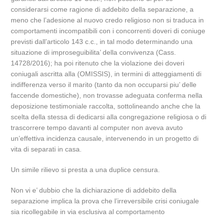
considerarsi come ragione di addebito della separazione, a
meno che l’adesione al nuovo credo religioso non si traduca in
comportamenti incompatibili con i concorrenti doveri di coniuge
previsti dall’articolo 143 c.c., in tal modo determinando una
situazione di improseguibilita’ della convivenza (Cass.
14728/2016); ha poi ritenuto che la violazione dei doveri
coniugali ascritta alla (OMISSIS), in termini di atteggiamenti di
indifferenza verso il marito (tanto da non occuparsi piu’ delle
faccende domestiche), non trovasse adeguata conferma nella
deposizione testimoniale raccolta, sottolineando anche che la
scelta della stessa di dedicarsi alla congregazione religiosa o di
trascorrere tempo davanti al computer non aveva avuto
un’effettiva incidenza causale, intervenendo in un progetto di
vita di separati in casa.
Un simile rilievo si presta a una duplice censura.
Non vi e’ dubbio che la dichiarazione di addebito della
separazione implica la prova che l’irreversibile crisi coniugale
sia ricollegabile in via esclusiva al comportamento