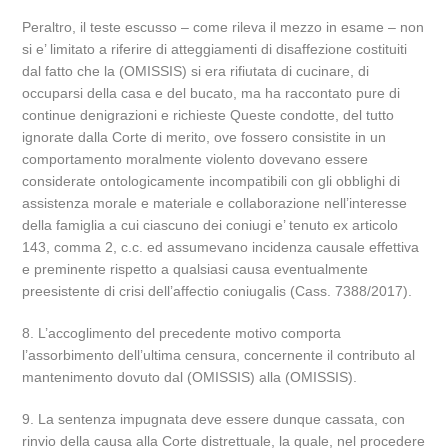
Peraltro, il teste escusso – come rileva il mezzo in esame – non
si e’ limitato a riferire di atteggiamenti di disaffezione costituiti
dal fatto che la (OMISSIS) si era rifiutata di cucinare, di
occuparsi della casa e del bucato, ma ha raccontato pure di
continue denigrazioni e richieste Queste condotte, del tutto
ignorate dalla Corte di merito, ove fossero consistite in un
comportamento moralmente violento dovevano essere
considerate ontologicamente incompatibili con gli obblighi di
assistenza morale e materiale e collaborazione nell’interesse
della famiglia a cui ciascuno dei coniugi e’ tenuto ex articolo
143, comma 2, c.c. ed assumevano incidenza causale effettiva
e preminente rispetto a qualsiasi causa eventualmente
preesistente di crisi dell’affectio coniugalis (Cass. 7388/2017).
8. L’accoglimento del precedente motivo comporta
l’assorbimento dell’ultima censura, concernente il contributo al
mantenimento dovuto dal (OMISSIS) alla (OMISSIS).
9. La sentenza impugnata deve essere dunque cassata, con
rinvio della causa alla Corte distrettuale, la quale, nel procedere