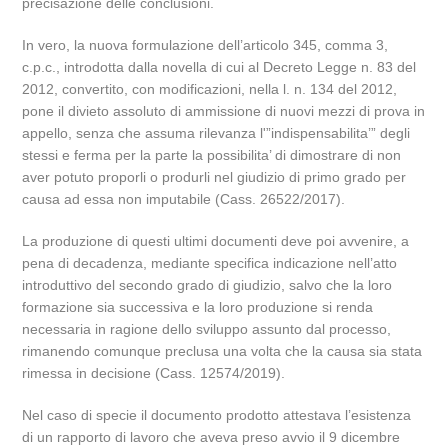
precisazione delle conclusioni.
In vero, la nuova formulazione dell’articolo 345, comma 3,
c.p.c., introdotta dalla novella di cui al Decreto Legge n. 83 del
2012, convertito, con modificazioni, nella l. n. 134 del 2012,
pone il divieto assoluto di ammissione di nuovi mezzi di prova in
appello, senza che assuma rilevanza l'”indispensabilita’” degli
stessi e ferma per la parte la possibilita’ di dimostrare di non
aver potuto proporli o produrli nel giudizio di primo grado per
causa ad essa non imputabile (Cass. 26522/2017).
La produzione di questi ultimi documenti deve poi avvenire, a
pena di decadenza, mediante specifica indicazione nell’atto
introduttivo del secondo grado di giudizio, salvo che la loro
formazione sia successiva e la loro produzione si renda
necessaria in ragione dello sviluppo assunto dal processo,
rimanendo comunque preclusa una volta che la causa sia stata
rimessa in decisione (Cass. 12574/2019).
Nel caso di specie il documento prodotto attestava l’esistenza
di un rapporto di lavoro che aveva preso avvio il 9 dicembre