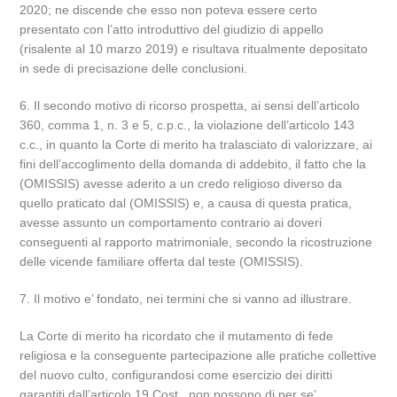
2020; ne discende che esso non poteva essere certo
presentato con l’atto introduttivo del giudizio di appello
(risalente al 10 marzo 2019) e risultava ritualmente depositato
in sede di precisazione delle conclusioni.
6. Il secondo motivo di ricorso prospetta, ai sensi dell’articolo
360, comma 1, n. 3 e 5, c.p.c., la violazione dell’articolo 143
c.c., in quanto la Corte di merito ha tralasciato di valorizzare, ai
fini dell’accoglimento della domanda di addebito, il fatto che la
(OMISSIS) avesse aderito a un credo religioso diverso da
quello praticato dal (OMISSIS) e, a causa di questa pratica,
avesse assunto un comportamento contrario ai doveri
conseguenti al rapporto matrimoniale, secondo la ricostruzione
delle vicende familiare offerta dal teste (OMISSIS).
7. Il motivo e’ fondato, nei termini che si vanno ad illustrare.
La Corte di merito ha ricordato che il mutamento di fede
religiosa e la conseguente partecipazione alle pratiche collettive
del nuovo culto, configurandosi come esercizio dei diritti
garantiti dall’articolo 19 Cost., non possono di per se’