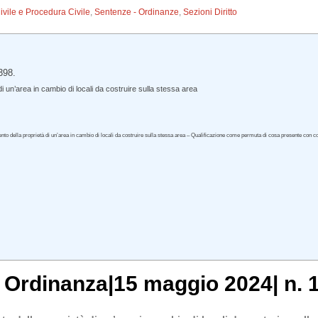
Civile e Procedura Civile
,
Sentenze - Ordinanze
,
Sezioni Diritto
398.
 un’area in cambio di locali da costruire sulla stessa area
imento della proprietà di un’area in cambio di locali da costruire sulla stessa area – Qualificazione come permuta di cosa presente con
, Ordinanza|15 maggio 2024| n. 