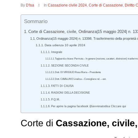
By
D'Isa
In
Cassazione civile 2024
,
Corte di Cassazione
,
Diritto 
Sommario
Corte di Cassazione, civile, Ordinanza|15 maggio 2024| n. 13
Ordinanza|15 maggio 2024| n. 13398. Trasferimento della proprietà di
Data udienza 10 aprile 2024
Integrale
Tag/parola chiave: Permuta – In genere (nozione, caratteri, distinzioni) trasfer
SEZIONE SECONDA CIVILE
Dott. DI VIRIGILIO Rosa Maria – Presidente
Dott. CAVALLINO Linalisa – Consigliere rel. – est.
FATTI DI CAUSA
RAGIONI DELLA DECISIONE
P.Q.M.
Per aprire la pagina facebook @avvrenatodisa Cliccare qui
Corte di
Cassazione
,
civile