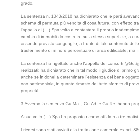
grado.
La sentenza n. 1343/2018 ha dichiarato che le parti avevano c
schema di permuta più vendita di cosa futura, con effetto tra
l’appello di (…) Spa volto a contestare il proprio inadempim
cambio di immobili da costruire sulla stessa superficie, a c
essendo previsto conguaglio; a fronte di tale contenuto dell
trasferimento di minore percentuale di area edificabile, ma l’
La sentenza ha rigettato anche l’appello dei consorti @Gu.@ 
realizzati; ha dichiarato che in tal modo il giudice di primo
anche se inidonei a determinare l’esistenza del bene ogget
non patrimoniale, in quanto rimasto del tutto sfornito di prova e
proprietà.
3.Avverso la sentenza Gu.Ma. , Gu.Ad. e Gu.Re. hanno propost
A sua volta (…) Spa ha proposto ricorso affidato a tre motivi 
I ricorsi sono stati avviati alla trattazione camerale ex art. 