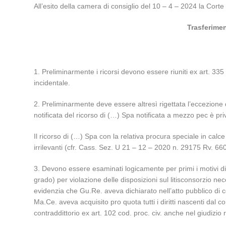
All’esito della camera di consiglio del 10 – 4 – 2024 la Corte 
Trasferimen
1. Preliminarmente i ricorsi devono essere riuniti ex art. 3
incidentale.
2. Preliminarmente deve essere altresì rigettata l’eccezione d
notificata del ricorso di (…) Spa notificata a mezzo pec è priv
Il ricorso di (…) Spa con la relativa procura speciale in calce
irrilevanti (cfr. Cass. Sez. U 21 – 12 – 2020 n. 29175 Rv. 66
3. Devono essere esaminati logicamente per primi i motivi di
grado) per violazione delle disposizioni sul litisconsorzio nec
evidenzia che Gu.Re. aveva dichiarato nell’atto pubblico di
Ma.Ce. aveva acquisito pro quota tutti i diritti nascenti dal 
contraddittorio ex art. 102 cod. proc. civ. anche nel giudizio 