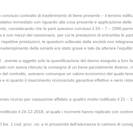
oncluso contratto di trasferimento di bene presente – il terreno edifica
slativo immediato con riguardo alla cosa presente e applicazione delle di
ento, considerando che le parti avevano concluso il 24 – 7 – 1990 permut
ura e con mezzi del cessionario, per cui le prestazioni di entrambe le p
e rispettive prestazioni, le questioni sollevate dalla società non integ
inadempimento della società era stato grave e tale da alterare l’equilibr
, avente a oggetto solo la quantificazione del danno eseguita a loro fav
 grado non aveva ritenuto la consegna di un bene parzialmente diverso, m
to del contratto, avevano comunque un valore economico del quale tene
 in quanto il risarcimento riconosciuto garantiva effettivo e serio ristoro a
o ricorso per cassazione affidato a quattro motivi notificato il 21 – 
notificato il 24-12-2018, al quale i ricorrenti hanno replicato con contro
380 bis. 1 cod. proc. civ. e in prossimità dell’adunanza in camera di cons