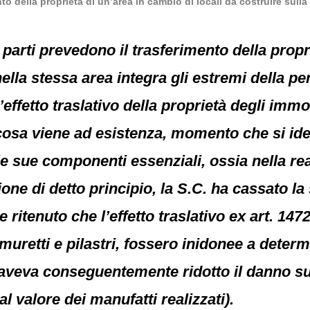
to della proprietà di un’area in cambio di locali da costruire sulla
le parti prevedono il trasferimento della prop
nella stessa area integra gli estremi della 
ffetto traslativo della proprietà degli immobi
cosa viene ad esistenza, momento che si iden
le sue componenti essenziali, ossia nella rea
one di detto principio, la S.C. ha cassato la 
itenuto che l’effetto traslativo ex art. 1472 
 muretti e pilastri, fossero inidonee a determ
 aveva conseguentemente ridotto il danno sub
l valore dei manufatti realizzati).