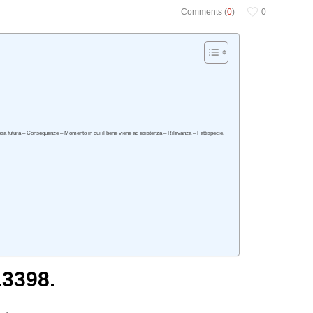
Comments (
0
)
0
 cosa futura – Conseguenze – Momento in cui il bene viene ad esistenza – Rilevanza – Fattispecie.
13398.