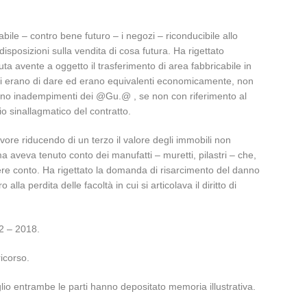
bile – contro bene futuro – i negozi – riconducibile allo
sposizioni sulla vendita di cosa futura. Ha rigettato
a avente a oggetto il trasferimento di area fabbricabile in
arti erano di dare ed erano equivalenti economicamente, non
ravano inadempimenti dei @Gu.@ , se non con riferimento al
io sinallagmatico del contratto.
ore riducendo di un terzo il valore degli immobili non
a aveva tenuto conto dei manufatti – muretti, pilastri – che,
re conto. Ha rigettato la domanda di risarcimento del danno
lla perdita delle facoltà in cui si articolava il diritto di
12 – 2018.
ricorso.
iglio entrambe le parti hanno depositato memoria illustrativa.