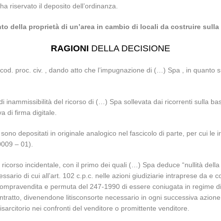
ha riservato il deposito dell’ordinanza.
to della proprietà di un’area in cambio di locali da costruire sulla
RAGIONI
DELLA DECISIONE
35 cod. proc. civ. , dando atto che l’impugnazione di (…) Spa , in quant
i inammissibilità del ricorso di (…) Spa sollevata dai ricorrenti sulla ba
a di firma digitale.
 sono depositati in originale analogico nel fascicolo di parte, per cui le 
0009 – 01).
 ricorso incidentale, con il primo dei quali (…) Spa deduce “nullità de
essario di cui all’art. 102 c.p.c. nelle azioni giudiziarie intraprese da e
 compravendita e permuta del 247-1990 di essere coniugata in regime di 
contratto, divenendone litisconsorte necessario in ogni successiva azione
risarcitorio nei confronti del venditore o promittente venditore.