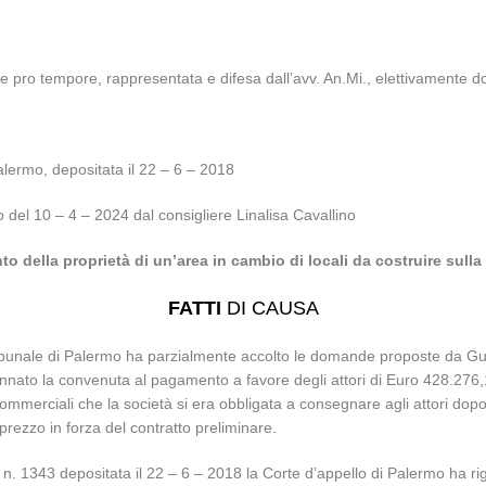
e pro tempore, rappresentata e difesa dall’avv. An.Mi., elettivamente do
alermo, depositata il 22 – 6 – 2018
o del 10 – 4 – 2024 dal consigliere Linalisa Cavallino
to della proprietà di un’area in cambio di locali da costruire sulla
FATTI
DI CAUSA
ribunale di Palermo ha parzialmente accolto le domande proposte da Gu
to la convenuta al pagamento a favore degli attori di Euro 428.276,17, 
ommerciali che la società si era obbligata a consegnare agli attori dop
prezzo in forza del contratto preliminare.
n. 1343 depositata il 22 – 6 – 2018 la Corte d’appello di Palermo ha r