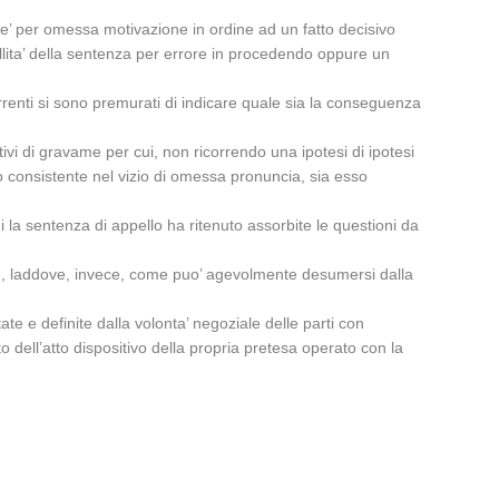
che’ per omessa motivazione in ordine ad un fatto decisivo
nullita’ della sentenza per errore in procedendo oppure un
correnti si sono premurati di indicare quale sia la conseguenza
tivi di gravame per cui, non ricorrendo una ipotesi di ipotesi
sso consistente nel vizio di omessa pronuncia, sia esso
ui la sentenza di appello ha ritenuto assorbite le questioni da
one, laddove, invece, come puo’ agevolmente desumersi dalla
ate e definite dalla volonta’ negoziale delle parti con
dell’atto dispositivo della propria pretesa operato con la