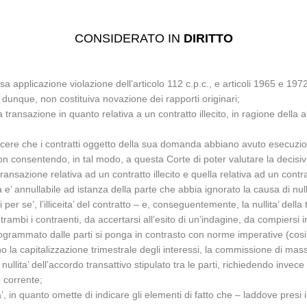
CONSIDERATO IN
DIRITTO
alsa applicazione violazione dell’articolo 112 c.p.c., e articoli 1965 e 19
dunque, non costituiva novazione dei rapporti originari;
 transazione in quanto relativa a un contratto illecito, in ragione della al
evincere che i contratti oggetto della sua domanda abbiano avuto esecu
n consentendo, in tal modo, a questa Corte di poter valutare la decisivi
a transazione relativa ad un contratto illecito e quella relativa ad un cont
 e’ annullabile ad istanza della parte che abbia ignorato la causa di nulli
di per se’, l’illiceita’ del contratto – e, conseguentemente, la nullita’ del
rambi i contraenti, da accertarsi all’esito di un’indagine, da compiersi i
programmato dalle parti si ponga in contrasto con norme imperative (co
no la capitalizzazione trimestrale degli interessi, la commissione di mas
ita’ dell’accordo transattivo stipulato tra le parti, richiedendo invece u
o corrente;
a’, in quanto omette di indicare gli elementi di fatto che – laddove pres