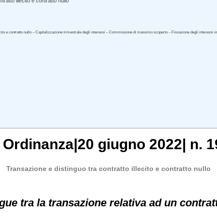
atto illecito e contratto nullo
lecito e contratto nullo – Capitalizzazione trimestrale degli interessi – Commissione di massimo scoperto – Fissazione degli interessi 
, Ordinanza|20 giugno 2022| n. 1
Transazione e distinguo tra contratto illecito e contratto nullo
ngue tra la transazione relativa ad un contratt