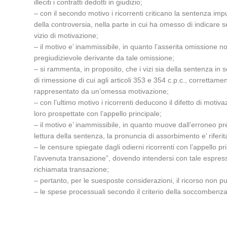
illeciti i contratti dedotti in giudizio;
– con il secondo motivo i ricorrenti criticano la sentenza im
della controversia, nella parte in cui ha omesso di indicare s
vizio di motivazione;
– il motivo e’ inammissibile, in quanto l’asserita omissione no
pregiudizievole derivante da tale omissione;
– si rammenta, in proposito, che i vizi sia della sentenza in 
di rimessione di cui agli articoli 353 e 354 c.p.c., correttam
rappresentato da un’omessa motivazione;
– con l’ultimo motivo i ricorrenti deducono il difetto di motiv
loro prospettate con l’appello principale;
– il motivo e’ inammissibile, in quanto muove dall’erroneo p
lettura della sentenza, la pronuncia di assorbimento e’ riferita
– le censure spiegate dagli odierni ricorrenti con l’appello pr
l’avvenuta transazione”, dovendo intendersi con tale espress
richiamata transazione;
– pertanto, per le suesposte considerazioni, il ricorso non p
– le spese processuali secondo il criterio della soccombenza