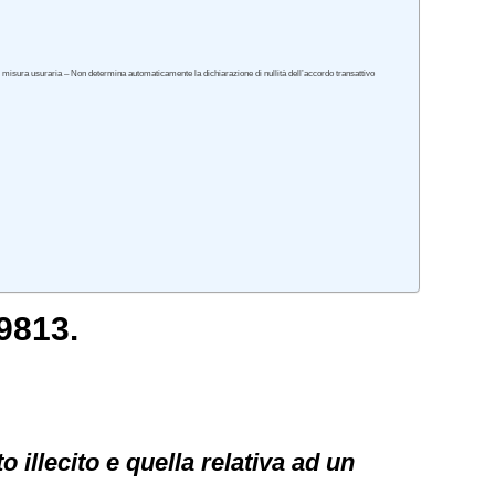
in misura usuraria – Non determina automaticamente la dichiarazione di nullità dell’accordo transattivo
9813.
o illecito e quella relativa ad un