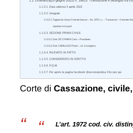
Ordinanza|20 giugno 2022| n. 19813. Transazione e distinguo tra contr
Data udienza 5 aprile 2022
Integrale
Tag/parola chiave Contratti bancari – Art. 1972 c.c. – Transazioni – Contratto il
stipulato tra le parti
SEZIONE PRIMA CIVILE
Dott. DE CHIARA Carlo – Presidente
Dott. CATALLOZZI Paolo – rel. Consigliere
RILEVATO IN FATTO
CONSIDERATO IN DIRITTO
P.Q.M.
Per aprire la pagina facebook @avvrenatodisa Cliccare qui
Corte di
Cassazione,
civile
L’art. 1972 cod. civ. disti