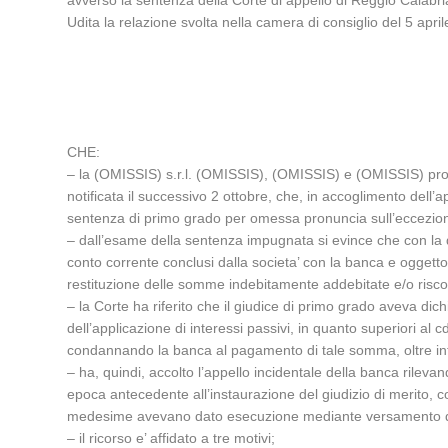
avverso la sentenza della Corte di appello di Reggio Calabri
Udita la relazione svolta nella camera di consiglio del 5 apri
CHE:
– la (OMISSIS) s.r.l. (OMISSIS), (OMISSIS) e (OMISSIS) pro
notificata il successivo 2 ottobre, che, in accoglimento dell’ap
sentenza di primo grado per omessa pronuncia sull’eccezione
– dall’esame della sentenza impugnata si evince che con la dom
conto corrente conclusi dalla societa’ con la banca e oggetto 
restituzione delle somme indebitamente addebitate e/o risc
– la Corte ha riferito che il giudice di primo grado aveva dich
dell’applicazione di interessi passivi, in quanto superiori al c
condannando la banca al pagamento di tale somma, oltre inter
– ha, quindi, accolto l’appello incidentale della banca rilev
epoca antecedente all’instaurazione del giudizio di merito, co
medesime avevano dato esecuzione mediante versamento da pa
– il ricorso e’ affidato a tre motivi;