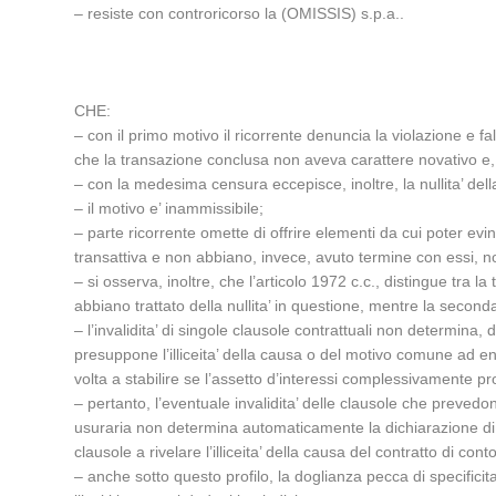
– resiste con controricorso la (OMISSIS) s.p.a..
CHE:
– con il primo motivo il ricorrente denuncia la violazione e f
che la transazione conclusa non aveva carattere novativo e, 
– con la medesima censura eccepisce, inoltre, la nullita’ della
– il motivo e’ inammissibile;
– parte ricorrente omette di offrire elementi da cui poter 
transattiva e non abbiano, invece, avuto termine con essi, no
– si osserva, inoltre, che l’articolo 1972 c.c., distingue tra l
abbiano trattato della nullita’ in questione, mentre la seconda
– l’invalidita’ di singole clausole contrattuali non determina, 
presuppone l’illiceita’ della causa o del motivo comune ad ent
volta a stabilire se l’assetto d’interessi complessivamente 
– pertanto, l’eventuale invalidita’ delle clausole che prevedo
usuraria non determina automaticamente la dichiarazione di null
clausole a rivelare l’illiceita’ della causa del contratto di cont
– anche sotto questo profilo, la doglianza pecca di specificit