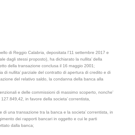
llo di Reggio Calabria, depositata l’11 settembre 2017 e
le dagli stessi proposto), ha dichiarato la nullita’ della
etto della transazione conclusa il 16 maggio 2001;
i nullita’ parziale del contratto di apertura di credito e di
inazione del relativo saldo, la condanna della banca alla
 convenzionali e delle commissioni di massimo scoperto, nonche’
o 127.849,42, in favore della societa’ correntista,
di una transazione tra la banca e la societa’ correntista, in
imento dei rapporti bancari in oggetto e cui le parti
ttato dalla banca;