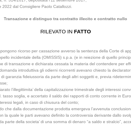
a, n. 514/2017, depositata l’11 settembre 2017;
le 2022 dal Consigliere Paolo Catallozzi.
Transazione e distinguo tra contratto illecito e contratto nullo
RILEVATO IN
FATTO
pongono ricorso per cassazione avverso la sentenza della Corte di appe
pello incidentale della (OMISSIS) s.p.a. (e in reiezione di quello principa
 di transazione e dichiarata cessata la materia del contendere per eff
anda introduttiva gli odierni ricorrenti avevano chiesto la declaratoria d
di garanzia fideiussoria da parte degli altri soggetti e, previa rideterm
osse;
iarato l’illegittimita’ della capitalizzazione trimestrale degli interessi
d. tasso soglia, e accertato il saldo dei rapporti di conto corrente in Eur
essi legali, in caso di chiusura del conto;
ando che dalla documentazione prodotta emergeva l’avvenuta conclusione 
n la quale le parti avevano definito la controversia derivante dallo svolg
rte della societa’ di una somma di denaro “a saldo e stralcio”, acce