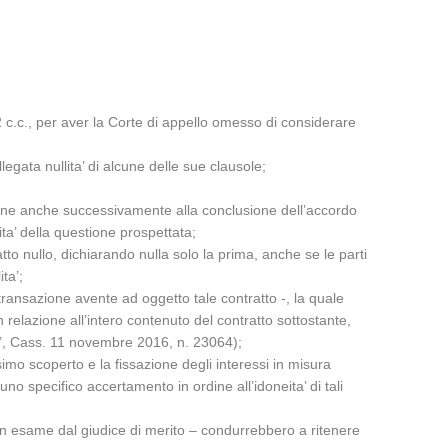
72 c.c., per aver la Corte di appello omesso di considerare
legata nullita’ di alcune delle sue clausole;
zione anche successivamente alla conclusione dell’accordo
ta’ della questione prospettata;
ratto nullo, dichiarando nulla solo la prima, anche se le parti
ta’;
la transazione avente ad oggetto tale contratto -, la quale
n relazione all’intero contenuto del contratto sottostante,
si’, Cass. 11 novembre 2016, n. 23064);
simo scoperto e la fissazione degli interessi in misura
no specifico accertamento in ordine all’idoneita’ di tali
i in esame dal giudice di merito – condurrebbero a ritenere