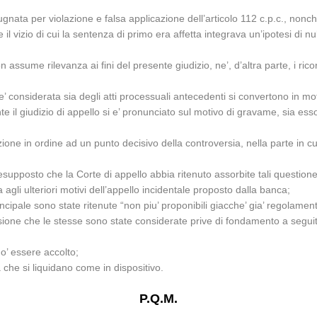
pugnata per violazione e falsa applicazione dell’articolo 112 c.p.c., non
e il vizio di cui la sentenza di primo era affetta integrava un’ipotesi di 
n assume rilevanza ai fini del presente giudizio, ne’, d’altra parte, i ri
se’ considerata sia degli atti processuali antecedenti si convertono in mo
ente il giudizio di appello si e’ pronunciato sul motivo di gravame, sia e
azione in ordine ad un punto decisivo della controversia, nella parte in c
resupposto che la Corte di appello abbia ritenuto assorbite tali questi
 agli ulteriori motivi dell’appello incidentale proposto dalla banca;
incipale sono state ritenute “non piu’ proponibili giacche’ gia’ regolament
ione che le stesse sono state considerate prive di fondamento a seguito 
uo’ essere accolto;
 che si liquidano come in dispositivo.
P.Q.M.