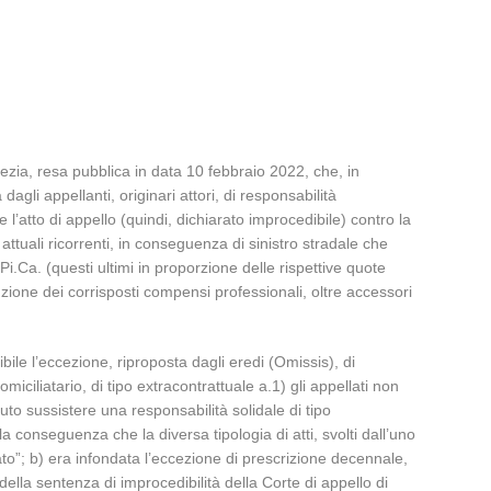
ezia, resa pubblica in data 10 febbraio 2022, che, in
li appellanti, originari attori, di responsabilità
atto di appello (quindi, dichiarato improcedibile) contro la
ttuali ricorrenti, in conseguenza di sinistro stradale che
i.Ca. (questi ultimi in proporzione delle rispettive quote
tuzione dei corrisposti compensi professionali, oltre accessori
ile l’eccezione, riproposta dagli eredi (Omissis), di
iciliatario, di tipo extracontrattuale a.1) gli appellati non
to sussistere una responsabilità solidale di tipo
a conseguenza che la diversa tipologia di atti, svolti dall’uno
dato”; b) era infondata l’eccezione di prescrizione decennale,
ella sentenza di improcedibilità della Corte di appello di