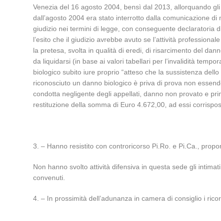
Venezia del 16 agosto 2004, bensì dal 2013, allorquando gli 
dall’agosto 2004 era stato interrotto dalla comunicazione di
giudizio nei termini di legge, con conseguente declaratoria di 
l’esito che il giudizio avrebbe avuto se l’attività professio
la pretesa, svolta in qualità di eredi, di risarcimento del dan
da liquidarsi (in base ai valori tabellari per l’invalidità temp
biologico subito iure proprio “atteso che la sussistenza del
riconosciuto un danno biologico è priva di prova non essendo
condotta negligente degli appellati, danno non provato e prima
restituzione della somma di Euro 4.672,00, ad essi corrisposta
3. – Hanno resistito con controricorso Pi.Ro. e Pi.Ca., propone
Non hanno svolto attività difensiva in questa sede gli intima
convenuti.
4. – In prossimità dell’adunanza in camera di consiglio i ric