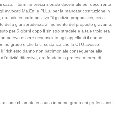
i caso, il termine prescrizionale decennale pur decorrente
li avvocati Ma.En. e Pi.Lu. per la mancata costituzione in
era solo in parte positivo “il giudizio prognostico, circa
o stato della giurisprudenza al momento del proposto gravame,
to per 5 giorni dopo il sinistro stradale e a tale titolo era
) non poteva essere riconosciuto agli appellanti il danno
i primo grado e che la circostanza che la CTU avesse
 il “richiesto danno non patrimoniale conseguente alla
l’attività difensiva, era fondata la pretesa attorea di
curazione chiamate in causa in primo grado dai professionisti