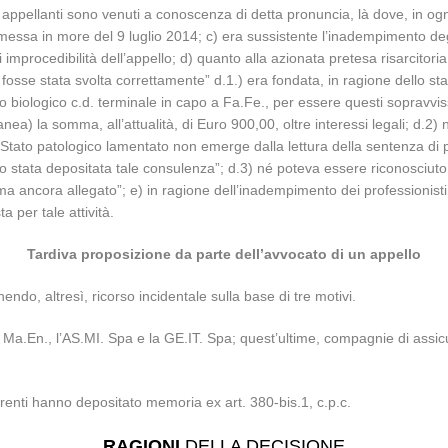
appellanti sono venuti a conoscenza di detta pronuncia, là dove, in ogn
 messa in more del 9 luglio 2014; c) era sussistente l’inadempimento deg
improcedibilità dell’appello; d) quanto alla azionata pretesa risarcitoria, 
nale fosse stata svolta correttamente” d.1.) era fondata, in ragione dell
no biologico c.d. terminale in capo a Fa.Fe., per essere questi sopravvissu
oranea) la somma, all’attualità, di Euro 900,00, oltre interessi legali; d.2
lo Stato patologico lamentato non emerge dalla lettura della sentenza d
 stata depositata tale consulenza”; d.3) né poteva essere riconosciuto
 ancora allegato”; e) in ragione dell’inadempimento dei professionisti al
 per tale attività.
Tardiva proposizione da parte dell’avvocato di un appello
ndo, altresì, ricorso incidentale sulla base di tre motivi.
ti Ma.En., l’AS.MI. Spa e la GE.IT. Spa; quest’ultime, compagnie di assi
orrenti hanno depositato memoria ex art. 380-bis.1, c.p.c.
RAGIONI
DELLA DECISIONE