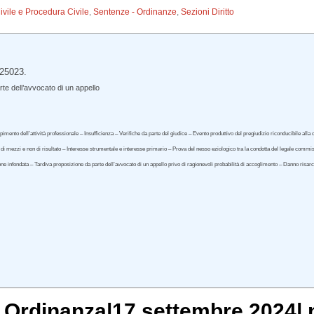
Civile e Procedura Civile
,
Sentenze - Ordinanze
,
Sezioni Diritto
 25023.
e dell’avvocato di un appello
ento dell’attività professionale – Insufficienza – Verifiche da parte del giudice – Evento produttivo del pregiudizio riconducibile alla
ezzi e non di risultato – Interesse strumentale e interesse primario – Prova del nesso eziologico tra la condotta del legale commissiv
ne infondata – Tardiva proposizione da parte dell’avvocato di un appello privo di ragionevoli probabilità di accoglimento – Danno risarc
, Ordinanza|17 settembre 2024| 