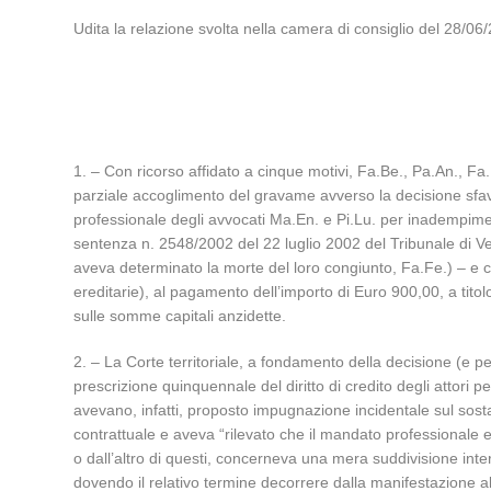
Udita la relazione svolta nella camera di consiglio del 28/
1. – Con ricorso affidato a cinque motivi, Fa.Be., Pa.An., F
parziale accoglimento del gravame avverso la decisione sfavor
professionale degli avvocati Ma.En. e Pi.Lu. per inadempimen
sentenza n. 2548/2002 del 22 luglio 2002 del Tribunale di Ver
aveva determinato la morte del loro congiunto, Fa.Fe.) – e con
ereditarie), al pagamento dell’importo di Euro 900,00, a titolo
sulle somme capitali anzidette.
2. – La Corte territoriale, a fondamento della decisione (e p
prescrizione quinquennale del diritto di credito degli attori p
avevano, infatti, proposto impugnazione incidentale sul sosta
contrattuale e aveva “rilevato che il mandato professionale er
o dall’altro di questi, concerneva una mera suddivisione inter
dovendo il relativo termine decorrere dalla manifestazione all