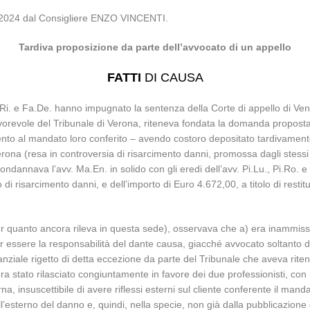
06/2024 dal Consigliere ENZO VINCENTI.
Tardiva proposizione da parte dell’avvocato di un appello
FATTI
DI CAUSA
a.Ri. e Fa.De. hanno impugnato la sentenza della Corte di appello di Ven
evole del Tribunale di Verona, riteneva fondata la domanda proposta dag
to al mandato loro conferito – avendo costoro depositato tardivamente l’
ona (resa in controversia di risarcimento danni, promossa dagli stessi a
dannava l’avv. Ma.En. in solido con gli eredi dell’avv. Pi.Lu., Pi.Ro. e P
 di risarcimento danni, e dell’importo di Euro 4.672,00, a titolo di resti
er quanto ancora rileva in questa sede), osservava che a) era inammissib
er essere la responsabilità del dante causa, giacché avvocato soltanto dom
nziale rigetto di detta eccezione da parte del Tribunale che aveva ritenu
a stato rilasciato congiuntamente in favore dei due professionisti, con l
na, insuscettibile di avere riflessi esterni sul cliente conferente il man
’esterno del danno e, quindi, nella specie, non già dalla pubblicazione d