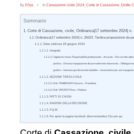
By
D'Isa
In
Cassazione civile 2024
,
Corte di Cassazione
,
Diritto 
Sommario
Corte di Cassazione, civile, Ordinanza|17 settembre 2024| n.
Ordinanza|17 settembre 2024| n. 25023. Tardiva proposizione da part
Data udienza 28 giugno 2024
Integrale
Tag/parola chiave: Responsabilità professionale – Avvocato – Non corretto adempim
positive – Omessa impugnazione del provvedimento sfavorevole – Obbligazione di m
giudizio – Interesse giuridicamente tutelabile – Insussistenza per una impugnazio
SEZIONE TERZA CIVILE
Dott. TRAVAGLINO Giacomo – Presidente
Dott. VINCENTI Enzo – Relatore
FATTI DI CAUSA
RAGIONI DELLA DECISIONE
P.Q.M.
Per aprire la pagina facebook @avvrenatodisa Cliccare qui
Corte di
Cassazione
,
civile