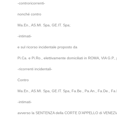
-controricorrenti-
nonché contro
Ma.En., AS.MI. Spa, GE.IT. Spa;
-intimati-
e sul ricorso incidentale proposto da
Pi.Ca. e Pi.Ro., elettivamente domiciliati in ROMA, VIA G.P.
-ricorrenti incidentali-
Contro
Ma.En., AS.MI. Spa, GE.IT. Spa, Fa.Be., Pa.An., Fa.De., Fa.
-intimati-
avverso la SENTENZA della CORTE D’APPELLO di VENEZIA n.