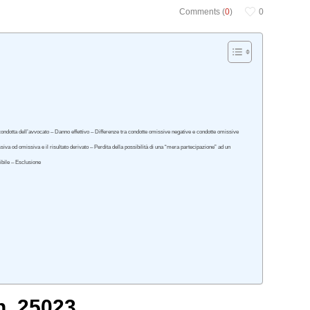
Comments (
0
)
0
 condotta dell’avvocato – Danno effettivo – Differenze tra condotte omissive negative e condotte omissive
a od omissiva e il risultato derivato – Perdita della possibilità di una “mera partecipazione” ad un
ibile – Esclusione
n. 25023.