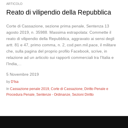
ARTICOLO
Reato di vilipendio della Repubblica
Corte di Cassazione, sezione prima penale, Sentenza 13
agosto 2019, n. 35988. Massima estrapolata: Commette il
reato di vilipendio della Repubblica, aggravato ai sensi degli
artt. 81 e 47, primo comma, n. 2, cod.pen.mil.pace, il militare
che, sulla pagina del proprio profilo Facebook, scrive, in
relazione ad un articolo sui rapporti commerciali tra l’Italia e
l’India,...
5 Novembre 2019
by
D'Isa
In
Cassazione penale 2019
,
Corte di Cassazione
,
Diritto Penale e
Procedura Penale
,
Sentenze - Ordinanze
,
Sezioni Diritto