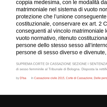
coppia medesima, con le modalità da s
matrimoniale nel sistema di vuoto norm
protezione che l’unione conseguente a
costituzionale, conservare ex art. 2 Co
conseguenti al vincolo matrimoniale le
vuoto normativo, ritenuto costituziona
persone dello stesso sesso all’interno
persone di sesso diverso e divenute,
SUPREMA CORTE DI CASSAZIONE SEZIONE I SENTENZA 21 aprile 
di sesso femminile al Tribunale di Bologna. Disposta la rettifi
by
D'Isa
In
Cassazione civile 2015
,
Corte di Cassazione
,
Delle per