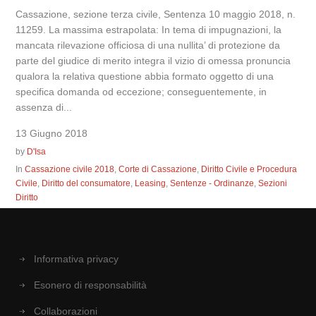
Cassazione, sezione terza civile, Sentenza 10 maggio 2018, n.
11259. La massima estrapolata: In tema di impugnazioni, la
mancata rilevazione officiosa di una nullita’ di protezione da
parte del giudice di merito integra il vizio di omessa pronuncia
qualora la relativa questione abbia formato oggetto di una
specifica domanda od eccezione; conseguentemente, in
assenza di...
13 Giugno 2018
by
D'Isa
In
Cassazione civile 2018
,
Corte di Cassazione
,
Diritto Civile e Procedura
Civile
,
Diritto del consumatore
,
Leasing
,
Sentenze - Ordinanze
,
Sezioni
Diritto
Informativa privacy
Esonero di responsabilità
Collaborazioni