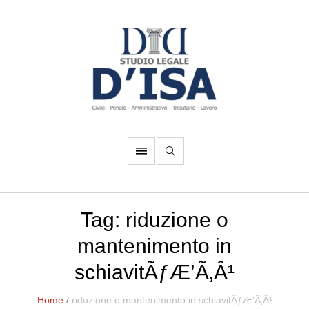
Tag:
riduzione o
mantenimento in
schiavitÃƒÆ’Ã‚Â¹
Home
/
riduzione o mantenimento in schiavitÃƒÆ’Ã‚Â¹