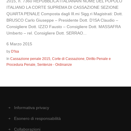
2015, n. 7360 REPUBBLICA ITALIANAIN NOME DEL POPOLO
ITALIANO LA CORTE SUPREMA DI CASSAZIONE SEZIONE
QUARTA PENALE Composta dagli Ill.mi Sigg.ri Magistrati: Dott.
BRUSCO Carlo Giuseppe – Presidente Dott. D’ISA Claudio –
Consigliere Dott. IZZO Fausto – Consigliere Dott. MASSAFRA
Umberto – rel. Consigliere Dott. SERRAO...
6 Marzo 2015
by
D'Isa
In
Cassazione penale 2015
,
Corte di Cassazione
,
Diritto Penale e
Procedura Penale
,
Sentenze - Ordinanze
Informativa privacy
Esonero di responsabilità
Collaborazioni