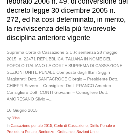
febbraio 2006 n. 49, di conversione del
decreto legge 30 dicembre 2005 n.
272, ed ha così determinato, in merito,
la reviviscenza della più favorevole
disciplina anteriore vigente
Suprema Corte di Cassazione S.U.P. sentenza 28 maggio
2015, n. 22471 REPUBBLICA ITALIANA IN NOME DEL
POPOLO ITALIANO LA CORTE SUPREMA DI CASSAZIONE
SEZIONI UNITE PENALE Composta dagli Ill.mi Sigg.ri
Magistrati: Dott. SANTACROCE Giorgio – Presidente Dott.
CHIEFFI Severo – Consigliere Dott. FRANCO Amedeo –
Consigliere Dott. CONTI Giovanni – Consigliere Dott.
AMORESANO Silvio –...
16 Giugno 2015
by
D'Isa
In
Cassazione penale 2015
,
Corte di Cassazione
,
Diritto Penale e
Procedura Penale
,
Sentenze - Ordinanze
,
Sezioni Unite