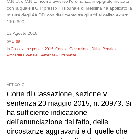
C.N.C. e C.N.L. ricorre avverso l’ordinanza in epigrafe indicata
con la quale il GIP presso il Tribunale di Messina ha applicato la
misura degli AA.DD. con riferimento tra gli altri al delitto ex artt.
110- 600...
12 Agosto 2015
by
D'Isa
In
Cassazione penale 2015
,
Corte di Cassazione
,
Diritto Penale e
Procedura Penale
,
Sentenze - Ordinanze
ARTICOLO
Corte di Cassazione, sezione V,
sentenza 20 maggio 2015, n. 20973. Si
ha sufficiente indicazione
dell’enunciazione del fatto, delle
circostanze aggravanti e di quelle che