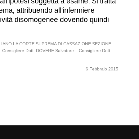
 all'ipotesi soggetta a esame. Si tratta
ema, attribuendo all'infermiere
ttività disomogenee dovendo quindi
 ITALIANO LA CORTE SUPREMA DI CASSAZIONE SEZIONE
Consigliere Dott. DOVERE Salvatore – Consigliere Dott.
6 Febbraio 2015