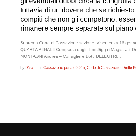
gli eventuali dubbi circa la congruità o
tuttavia di un dovere che se richiest
compiti che non gli competono, essen
rimanere sempre separate sul piano d
Suprema Corte di Cassazione sezione IV sentenza 16 
QUARTA PENALE Composta dagli Ill.mi Sigg.ri Magistrati: 
MONTAGNI Andrea – Consigliere Dott. DELL’UTRI...
by
D'Isa
In
Cassazione penale 2015
,
Corte di Cassazione
,
Diritto