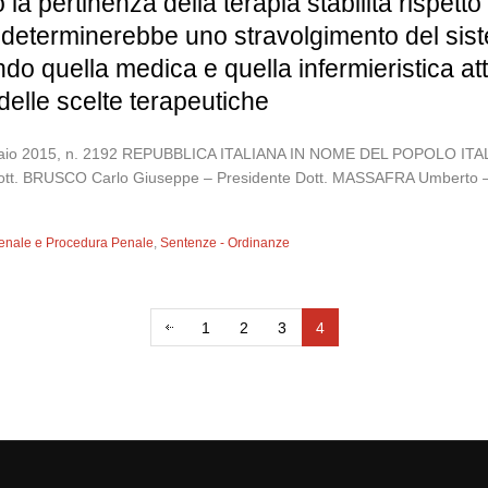
 la pertinenza della terapia stabilita rispetto
o determinerebbe uno stravolgimento del sist
do quella medica e quella infermieristica a
elle scelte terapeutiche
gennaio 2015, n. 2192 REPUBBLICA ITALIANA IN NOME DEL POPOLO
Dott. BRUSCO Carlo Giuseppe – Presidente Dott. MASSAFRA Umberto – 
 Penale e Procedura Penale
,
Sentenze - Ordinanze
1
2
3
4