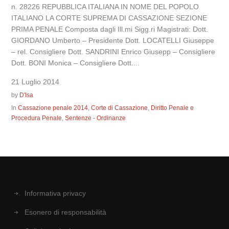
n. 28226 REPUBBLICA ITALIANA IN NOME DEL POPOLO
ITALIANO LA CORTE SUPREMA DI CASSAZIONE SEZIONE
PRIMA PENALE Composta dagli Ill.mi Sigg.ri Magistrati: Dott.
GIORDANO Umberto – Presidente Dott. LOCATELLI Giuseppe
– rel. Consigliere Dott. SANDRINI Enrico Giusepp – Consigliere
Dott. BONI Monica – Consigliere Dott....
21 Luglio 2014
by
D'Isa
In
Cassazione penale 2014
,
Corte di Cassazione
,
Diritto Penale e
Procedura Penale
,
Sentenze - Ordinanze
Informativa privacy
Esonero di responsabilità