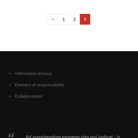
1
2
3
Informativa privacy
Esonero di responsabilità
Collaborazioni
Ad poenitendum properat cito qui iudicat
- la