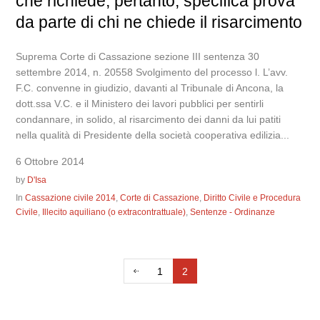
che richiede, pertanto, specifica prova
da parte di chi ne chiede il risarcimento
Suprema Corte di Cassazione sezione III sentenza 30
settembre 2014, n. 20558 Svolgimento del processo l. L’avv.
F.C. convenne in giudizio, davanti al Tribunale di Ancona, la
dott.ssa V.C. e il Ministero dei lavori pubblici per sentirli
condannare, in solido, al risarcimento dei danni da lui patiti
nella qualità di Presidente della società cooperativa edilizia...
6 Ottobre 2014
by
D'Isa
In
Cassazione civile 2014
,
Corte di Cassazione
,
Diritto Civile e Procedura
Civile
,
Illecito aquiliano (o extracontrattuale)
,
Sentenze - Ordinanze
1
2