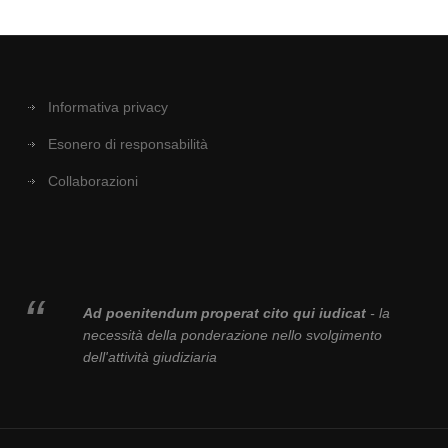
Informativa privacy
Esonero di responsabilità
Collaborazioni
Ad poenitendum properat cito qui iudicat
- la
necessità della ponderazione nello svolgimento
dell'attività giudiziaria