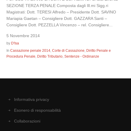
SEZIONE TERZA PENALE Composta dagli Ill.mi Sigg.ri
Magistrati: Dott. TERESI Alfredo – Presidente Dott. SAVINO
Mariapia Gaetan – Consigliere Dott. GAZZARA Santi –
Consigliere Dott. PEZZELLA Vincenzo – rel. Consigliere...
5 Novembre 2014
by
D'Isa
In
Cassazione penale 2014
,
Corte di Cassazione
,
Diritto Penale e
Procedura Penale
,
Diritto Tributario
,
Sentenze - Ordinanze
Informativa privacy
Esonero di responsabilità
Collaborazioni