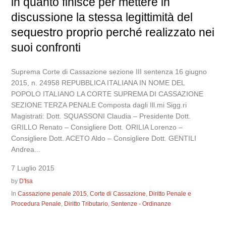
in quanto finisce per mettere in
discussione la stessa legittimità del
sequestro proprio perché realizzato nei
suoi confronti
Suprema Corte di Cassazione sezione III sentenza 16 giugno
2015, n. 24958 REPUBBLICA ITALIANA IN NOME DEL
POPOLO ITALIANO LA CORTE SUPREMA DI CASSAZIONE
SEZIONE TERZA PENALE Composta dagli Ill.mi Sigg.ri
Magistrati: Dott. SQUASSONI Claudia – Presidente Dott.
GRILLO Renato – Consigliere Dott. ORILIA Lorenzo –
Consigliere Dott. ACETO Aldo – Consigliere Dott. GENTILI
Andrea...
7 Luglio 2015
by
D'Isa
In
Cassazione penale 2015
,
Corte di Cassazione
,
Diritto Penale e
Procedura Penale
,
Diritto Tributario
,
Sentenze - Ordinanze