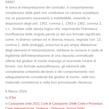
34687.
In tema di interpretazione del contratto, il comportamento
complessivo delle parti non costituisce un canone sussidiario,
ma un parametro necessario e indefettibile, essendo le
disposizioni degli artt. 1362, comma 1, 1363 e 1362, comma 2,
c.c., fondate sulla stessa logica che, esprimendo l'intrinseca
insufficienza della singola parola (e del suo formale significato:
come, in diverso campo ed in diversa misura, segnala l'art. 12,
comma 1, delle preleggi), prescrive la più ampia dilatazione
degli elementi di interpretazione, sebbene la censura in sede di
legittimità dell'interpretazione di una clausola contrattuale
offerta dal giudice di merito imponga al ricorrente l'onere di
fornire, con formale autosufficienza, gli elementi alla
complessiva unitarietà del testo e del comportamento non
adeguatamente considerati dal giudice di merito, nella loro
materiale consistenza e nella loro processuale rilevanza.
6 Marzo 2024
by
D'Isa
In
Cassazione civile 2023
,
Corte di Cassazione
,
Diritto Civile e Procedura
Civile
,
Interpretazione
,
Sentenze - Ordinanze
,
Sezioni Diritto