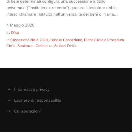
di beni determinati configura una successione a titolo
universale (“institutio ex re certa”) qualora il testatore abbia
inteso chiamare l’istituito nell’universalità dei beni o in una...
4 Maggio 2020
by
D'Isa
In
Cassazione civile 2020
,
Corte di Cassazione
,
Diritto Civile e Procedura
Civile
,
Sentenze - Ordinanze
,
Sezioni Diritto
Informativa privacy
Esonero di responsabilità
Collaborazioni