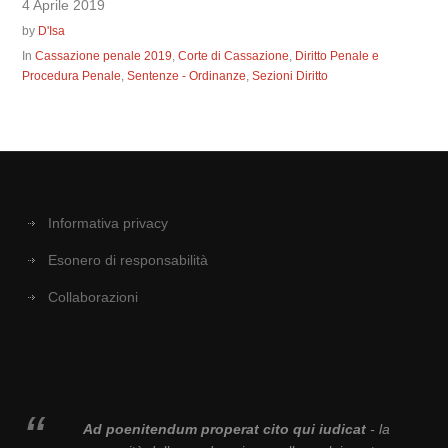
4 Aprile 2019
by
D'Isa
In
Cassazione penale 2019
,
Corte di Cassazione
,
Diritto Penale e
Procedura Penale
,
Sentenze - Ordinanze
,
Sezioni Diritto
Informativa privacy
Esonero di responsabilità
Collaborazioni
Ad poenitendum properat cito qui iudicat
- la