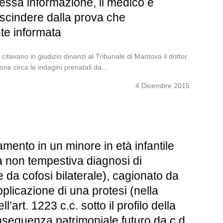
messa informazione, il medico è
rescindere dalla prova che
nte informata
tavano in giudizio dinanzi al Tribunale di Mantova il dottor
e circa le indagini prenatali da...
4 Dicembre 2015
mento in un minore in età infantile
da non tempestiva diagnosi di
 da cofosi bilaterale), cagionato da
pplicazione di una protesi (nella
’art. 1223 c.c. sotto il profilo della
seguenza patrimoniale futuro da c.d.