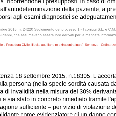
a, ricorrendone i presupposti. In caso di o
o all’autodeterminazione della paziente, a p
toporsi agli esami diagnostici se adeguatame
e 2015, n. 24220 Svolgimento del processo 1.- I coniugi S.L. e C.M. ci
ei danni, che assumevano essere loro derivati per la mancata informazion
vile e Procedura Civile
,
Illecito aquiliano (o extracontrattuale)
,
Sentenze - Ordinanze
tenza 18 settembre 2015, n.18305. L’accerta
 alla persona (nella specie sordità causata 
 di invalidità nella misura del 30% derivante
 e sia stato in concreto rimediato tramite l’a
ione sufficiente – per vizio di violazione dell
alidante come evidenziatore di un danno con