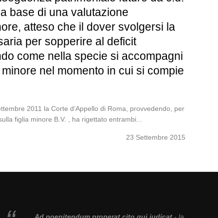
ulla base di una valutazione
ore, atteso che il dover svolgersi la
aria per sopperire al deficit
uando come nella specie si accompagni
l minore nel momento in cui si compie
embre 2011 la Corte d’Appello di Roma, provvedendo, per
lla figlia minore B.V. , ha rigettato entrambi...
23 Settembre 2015
Ad poenitendum properat cito qui iudicat
- la