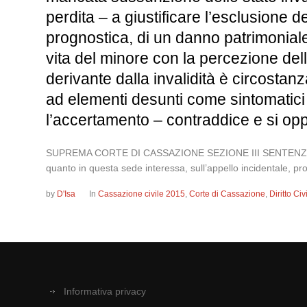
perdita – a giustificare l’esclusione d
prognostica, di un danno patrimoniale 
vita del minore con la percezione dell
derivante dalla invalidità è circost
ad elementi desunti come sintomatici 
l’accertamento – contraddice e si op
SUPREMA CORTE DI CASSAZIONE SEZIONE III SENTENZA 18 se
quanto in questa sede interessa, sull’appello incidentale, prop
by
D'Isa
In
Cassazione civile 2015
,
Corte di Cassazione
,
Diritto Ci
Informativa privacy