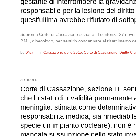
gestante di interrompere la gravidanz
responsabile per la lesione del diritt
quest’ultima avrebbe rifiutato di sot
Suprema Corte di Cassazione sezione III sentenza 27 novembr
P.M. , ginecologo, per sentirlo condannare al risarcimento d
by
D'Isa
In
Cassazione civile 2015
,
Corte di Cassazione
,
Diritto Ci
ARTICOLO
Corte di Cassazione, sezione III, sen
che lo stato di invalidità permanente
meningite, stimata come determinativa
responsabilità medica, sia rimediabile
specie un impianto cocleare), non è rag
mancata sussunzione dello stato inv