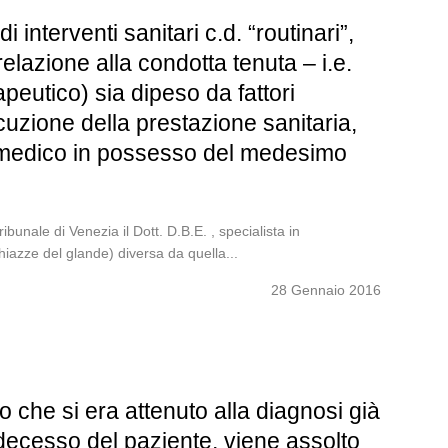
nterventi sanitari c.d. “routinari”,
elazione alla condotta tenuta – i.e.
apeutico) sia dipeso da fattori
uzione della prestazione sanitaria,
un medico in possesso del medesimo
nale di Venezia il Dott. D.B.E. , specialista in
hiazze del glande) diversa da quella...
28 Gennaio 2016
che si era attenuto alla diagnosi già
 decesso del paziente, viene assolto