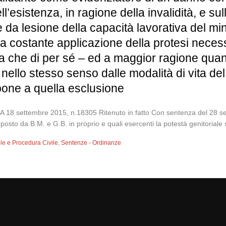
ell’esistenza, in ragione della invalidità, e s
da lesione della capacità lavorativa del min
a costante applicazione della protesi necess
anza che di per sé – ed a maggior ragione q
nello stesso senso dalle modalità di vita de
pone a quella esclusione
ttembre 2015, n.18305 Ritenuto in fatto Con sentenza del 28 sett
osto da B.M. e G.B. in proprio e quali esercenti la potestà genitoriale su
vile e Procedura Civile
,
Sentenze - Ordinanze