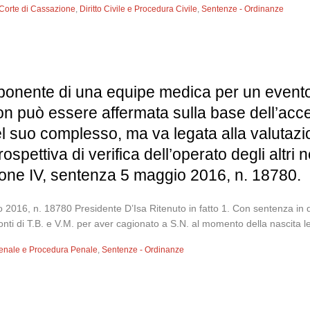
Corte di Cassazione
,
Diritto Civile e Procedura Civile
,
Sentenze - Ordinanze
mponente di una equipe medica per un evento
on può essere affermata sulla base dell’acc
el suo complesso, ma va legata alla valutazi
ettiva di verifica dell’operato degli altri n
zione IV, sentenza 5 maggio 2016, n. 18780.
016, n. 18780 Presidente D’Isa Ritenuto in fatto 1. Con sentenza in 
nti di T.B. e V.M. per aver cagionato a S.N. al momento della nascita les
 Penale e Procedura Penale
,
Sentenze - Ordinanze