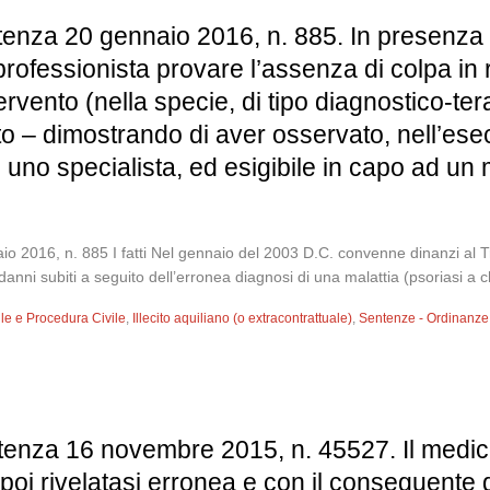
enza 20 gennaio 2016, n. 885. In presenza di i
professionista provare l’assenza di colpa in r
ervento (nella specie, di tipo diagnostico-ter
o – dimostrando di aver osservato, nell’esec
d uno specialista, ed esigibile in capo ad 
2016, n. 885 I fatti Nel gennaio del 2003 D.C. convenne dinanzi al Tribu
ni subiti a seguito dell’erronea diagnosi di una malattia (psoriasi a c
vile e Procedura Civile
,
Illecito aquiliano (o extracontrattuale)
,
Sentenze - Ordinanze
tenza 16 novembre 2015, n. 45527. Il medico 
, poi rivelatasi erronea e con il conseguente