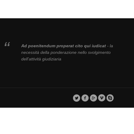
Ad poenitendum properat cito qui iudicat
- la
necessità della ponderazione nello svolgimento
dell'attività giudiziaria