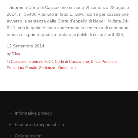
Suprema Corte di Cassazione sezione VI sentenza 29 agosto
2014, n. 36400 Ritenuto in fatto 1. G.M. ricorre per cassazione
avverso la sentenza della Corte d’appello di Napoli, in data 24-
6-11, con la quale è stata confermata la sentenza di condanna
emessa in primo grado, in ordine ai delitti di cui agli artt 336,...
12 Settembre 2014
by
D'Isa
In
Cassazione penale 2014
,
Corte di Cassazione
,
Diritto Penale e
Procedura Penale
,
Sentenze - Ordinanze
Informativa privacy
Esonero di responsabilità
Collaborazioni