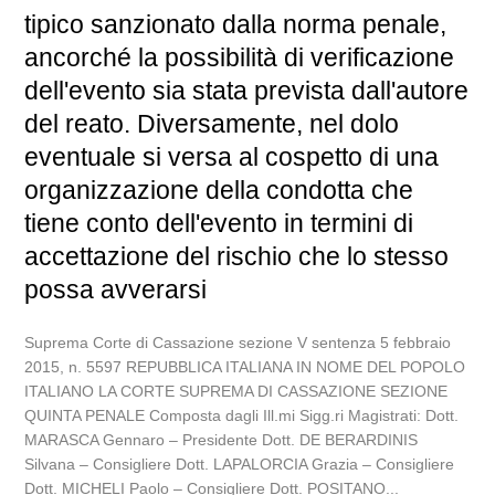
tipico sanzionato dalla norma penale,
ancorché la possibilità di verificazione
dell'evento sia stata prevista dall'autore
del reato. Diversamente, nel dolo
eventuale si versa al cospetto di una
organizzazione della condotta che
tiene conto dell'evento in termini di
accettazione del rischio che lo stesso
possa avverarsi
Suprema Corte di Cassazione sezione V sentenza 5 febbraio
2015, n. 5597 REPUBBLICA ITALIANA IN NOME DEL POPOLO
ITALIANO LA CORTE SUPREMA DI CASSAZIONE SEZIONE
QUINTA PENALE Composta dagli Ill.mi Sigg.ri Magistrati: Dott.
MARASCA Gennaro – Presidente Dott. DE BERARDINIS
Silvana – Consigliere Dott. LAPALORCIA Grazia – Consigliere
Dott. MICHELI Paolo – Consigliere Dott. POSITANO...