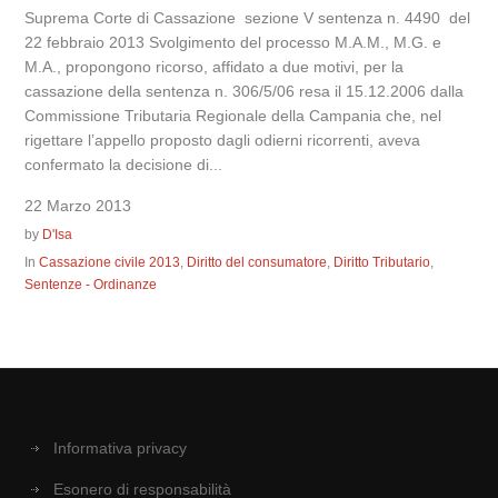
Suprema Corte di Cassazione sezione V sentenza n. 4490 del
22 febbraio 2013 Svolgimento del processo M.A.M., M.G. e
M.A., propongono ricorso, affidato a due motivi, per la
cassazione della sentenza n. 306/5/06 resa il 15.12.2006 dalla
Commissione Tributaria Regionale della Campania che, nel
rigettare l’appello proposto dagli odierni ricorrenti, aveva
confermato la decisione di...
22 Marzo 2013
by
D'Isa
In
Cassazione civile 2013
,
Diritto del consumatore
,
Diritto Tributario
,
Sentenze - Ordinanze
Informativa privacy
Esonero di responsabilità