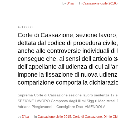
by
D'Isa
In
Cassazione civile 2016
,
ARTICOLO
Corte di Cassazione, sezione lavoro, s
dettata dal codice di procedura civile,
anche alle controversie individuali di l
consegue che, ai sensi dell’articolo 
dell’appellante all’udienza di cui all
impone la fissazione di nuova udienza, 
comparizione comporta la dichiarazion
Suprema Corte di Cassazione sezione lavoro sentenza
SEZIONE LAVORO Composta dagli Ill.mi Sigg.ri Magistrati: 
Adriano Piergiovanni – Consigliere Dott. AMENDOLA...
by
D'Isa
In
Cassazione civile 2015
,
Corte di Cassazione
,
Diritto Ci