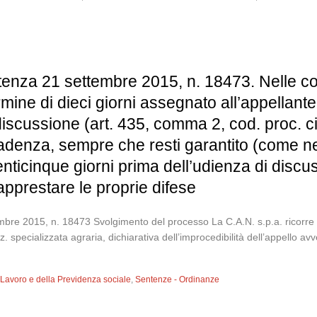
tenza 21 settembre 2015, n. 18473. Nelle con
rmine di dieci giorni assegnato all’appellante
discussione (art. 435, comma 2, cod. proc. ci
nza, sempre che resti garantito (come nel 
enticinque giorni prima dell’udienza di disc
 apprestare le proprie difese
bre 2015, n. 18473 Svolgimento del processo La C.A.N. s.p.a. ricorre 
z. specializzata agraria, dichiarativa dell’improcedibilità dell’appello 
l Lavoro e della Previdenza sociale
,
Sentenze - Ordinanze