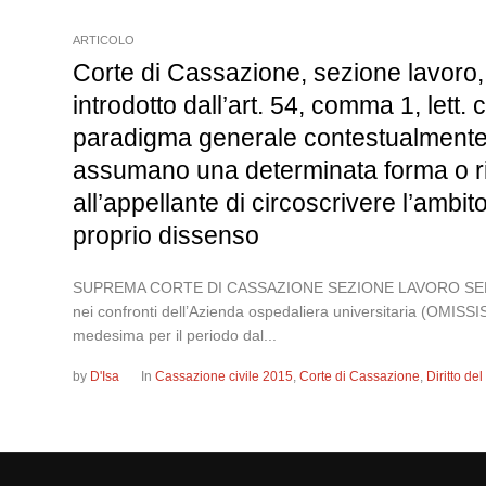
ARTICOLO
Corte di Cassazione, sezione lavoro, 
introdotto dall’art. 54, comma 1, lett.
paradigma generale contestualmente in
assumano una determinata forma o ri
all’appellante di circoscrivere l’amb
proprio dissenso
SUPREMA CORTE DI CASSAZIONE SEZIONE LAVORO SENTENZA 
nei confronti dell’Azienda ospedaliera universitaria (OMISSIS
medesima per il periodo dal...
by
D'Isa
In
Cassazione civile 2015
,
Corte di Cassazione
,
Diritto de