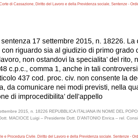
Corte di Cassazione
,
Diritto del Lavoro e della Previdenza sociale
,
Sentenze - Ord
entenza 17 settembre 2015, n. 18226. La disci
 con riguardo sia al giudizio di primo grado 
avoro, non ostandovi la specialita’ del rito, ne
348 c.p.c., comma 1, anche in tali controver
’articolo 437 cod. proc. civ. non consente la 
da comunicare nei modi previsti, nella quale i
e di improcedibilita’ dell’appello
 17 settembre 2015, n. 18226 REPUBBLICA ITALIANA IN NOME DEL 
Dott. MACIOCE Luigi – Presidente Dott. D’ANTONIO Enrica – rel. Consi
vile e Procedura Civile
,
Diritto del Lavoro e della Previdenza sociale
,
Sentenze - Or