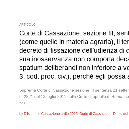
ARTICOLO
Corte di Cassazione, sezione III, sen
(come quelle in materia agraria), il te
decreto di fissazione dell’udienza di 
sua inosservanza non comporta decade
spatium deliberandi non inferiore a v
3, cod. proc. civ.), perché egli possa
Suprema Corte di Cassazione sezione III sentenza 21 settem
n. 2921 del 13 luglio 2011 della Corte di appello di Roma, se
sez....
by
D'Isa
In
Cassazione civile 2015
,
Corte di Cassazione
,
Diritto de