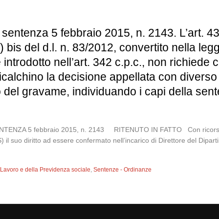
sentenza 5 febbraio 2015, n. 2143. L’art. 43
 c) bis del d.l. n. 83/2012, convertito nella l
trodotto nell’art. 342 c.p.c., non richiede c
calchino la decisione appellata con diver
ito del gravame, individuando i capi della se
5 febbraio 2015, n. 2143 RITENUTO IN FATTO Con ricorso al Giu
) il suo diritto ad essere confermato nell’incarico di Direttore del Dipa
l Lavoro e della Previdenza sociale
,
Sentenze - Ordinanze