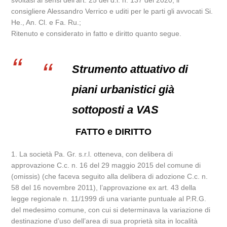
svoltasi ai sensi dell’art. 25 del d.l. n. 137 del 2020, il
consigliere Alessandro Verrico e uditi per le parti gli avvocati Si.
He., An. Cl. e Fa. Ru.;
Ritenuto e considerato in fatto e diritto quanto segue.
Strumento attuativo di
piani urbanistici già
sottoposti a VAS
FATTO e DIRITTO
1. La società Pa. Gr. s.r.l. otteneva, con delibera di
approvazione C.c. n. 16 del 29 maggio 2015 del comune di
(omissis) (che faceva seguito alla delibera di adozione C.c. n.
58 del 16 novembre 2011), l’approvazione ex art. 43 della
legge regionale n. 11/1999 di una variante puntuale al P.R.G.
del medesimo comune, con cui si determinava la variazione di
destinazione d’uso dell’area di sua proprietà sita in località