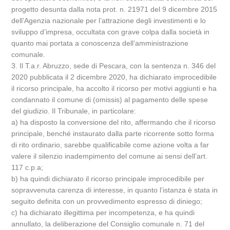
progetto desunta dalla nota prot. n. 21971 del 9 dicembre 2015
dell’Agenzia nazionale per l’attrazione degli investimenti e lo
sviluppo d’impresa, occultata con grave colpa dalla società in
quanto mai portata a conoscenza dell’amministrazione
comunale.
3. Il T.a.r. Abruzzo, sede di Pescara, con la sentenza n. 346 del
2020 pubblicata il 2 dicembre 2020, ha dichiarato improcedibile
il ricorso principale, ha accolto il ricorso per motivi aggiunti e ha
condannato il comune di (omissis) al pagamento delle spese
del giudizio. Il Tribunale, in particolare:
a) ha disposto la conversione del rito, affermando che il ricorso
principale, benché instaurato dalla parte ricorrente sotto forma
di rito ordinario, sarebbe qualificabile come azione volta a far
valere il silenzio inadempimento del comune ai sensi dell’art.
117 c.p.a;
b) ha quindi dichiarato il ricorso principale improcedibile per
sopravvenuta carenza di interesse, in quanto l’istanza è stata in
seguito definita con un provvedimento espresso di diniego;
c) ha dichiarato illegittima per incompetenza, e ha quindi
annullato, la deliberazione del Consiglio comunale n. 71 del