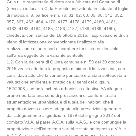
Gr. s.r.l. e proprietaria di detta area (ubicata nel Comune di
(omissis) in località C.da Foreste, individuata in catasto al foglio
di mappa n. 9, particelle nn. 79, 81, 82, 83, 85, 98, 341, 352,
357, 367, 463, 464, 4176, 4177, 4178, 4179, 4180, 4181,
4182, 4183, 4184, 4185, 4186, 4187, 4188, 4189, 4190),
chiedeva, con istanza del 16 ottobre 2015, l’approvazione di un
piano di lottizzazione convenzionata finalizzato alla
realizzazione di un resort di carattere turistico residenziale
sull’area oggetto della variante puntuale.
1.2. Con la delibera di Giunta comunale n. 59 del 30 ottobre
2015 veniva adottata la proposta di piano di lottizzazione, con
cui si dava atto che la variante puntuale era stata sottoposta a
valutazione ambientale strategica ai sensi del d.lgs. n.
152/2006, che nella scheda urbanistica attuativa AA allegata
erano riportate una serie di prescrizioni di conformità alla
strumentazione urbanistica e di tutela dell’habitat, che il
progetto doveva essere adeguato alle prescrizioni generate
dall’adeguamento al giudizio n. 1979 del 5 giugno 2012 del
comitato V.I.A. ai pareri A.C.A. sulla V.A.S., e che comunque la
progettazione dell’intervento sarebbe stata sottoposta a V.A. e
V.INC.A., che non doveva essere compromessa la rete di