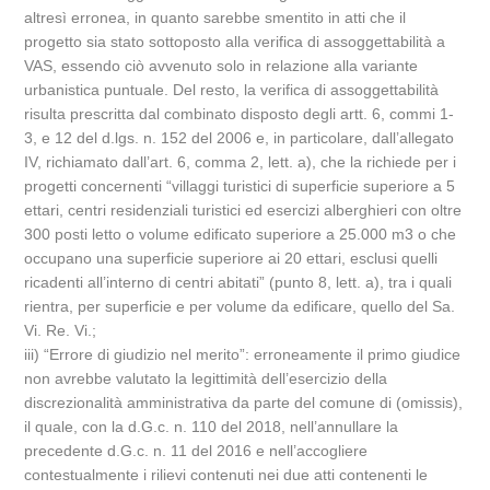
altresì erronea, in quanto sarebbe smentito in atti che il
progetto sia stato sottoposto alla verifica di assoggettabilità a
VAS, essendo ciò avvenuto solo in relazione alla variante
urbanistica puntuale. Del resto, la verifica di assoggettabilità
risulta prescritta dal combinato disposto degli artt. 6, commi 1-
3, e 12 del d.lgs. n. 152 del 2006 e, in particolare, dall’allegato
IV, richiamato dall’art. 6, comma 2, lett. a), che la richiede per i
progetti concernenti “villaggi turistici di superficie superiore a 5
ettari, centri residenziali turistici ed esercizi alberghieri con oltre
300 posti letto o volume edificato superiore a 25.000 m3 o che
occupano una superficie superiore ai 20 ettari, esclusi quelli
ricadenti all’interno di centri abitati” (punto 8, lett. a), tra i quali
rientra, per superficie e per volume da edificare, quello del Sa.
Vi. Re. Vi.;
iii) “Errore di giudizio nel merito”: erroneamente il primo giudice
non avrebbe valutato la legittimità dell’esercizio della
discrezionalità amministrativa da parte del comune di (omissis),
il quale, con la d.G.c. n. 110 del 2018, nell’annullare la
precedente d.G.c. n. 11 del 2016 e nell’accogliere
contestualmente i rilievi contenuti nei due atti contenenti le