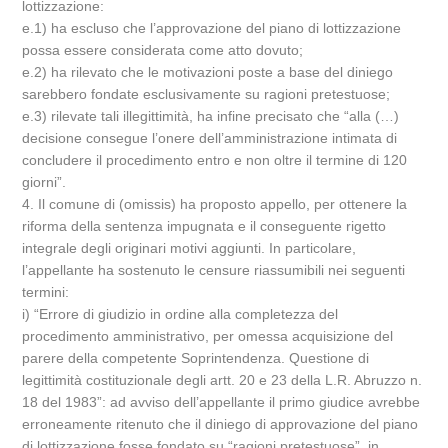
lottizzazione:
e.1) ha escluso che l’approvazione del piano di lottizzazione
possa essere considerata come atto dovuto;
e.2) ha rilevato che le motivazioni poste a base del diniego
sarebbero fondate esclusivamente su ragioni pretestuose;
e.3) rilevate tali illegittimità, ha infine precisato che “alla (…)
decisione consegue l’onere dell’amministrazione intimata di
concludere il procedimento entro e non oltre il termine di 120
giorni”.
4. Il comune di (omissis) ha proposto appello, per ottenere la
riforma della sentenza impugnata e il conseguente rigetto
integrale degli originari motivi aggiunti. In particolare,
l’appellante ha sostenuto le censure riassumibili nei seguenti
termini:
i) “Errore di giudizio in ordine alla completezza del
procedimento amministrativo, per omessa acquisizione del
parere della competente Soprintendenza. Questione di
legittimità costituzionale degli artt. 20 e 23 della L.R. Abruzzo n.
18 del 1983”: ad avviso dell’appellante il primo giudice avrebbe
erroneamente ritenuto che il diniego di approvazione del piano
di lottizzazione fosse fondato su “ragioni pretestuose”, in