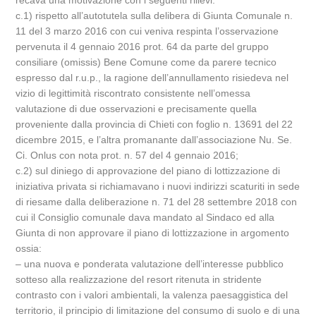
recava una motivazione con i seguenti rilievi:
c.1) rispetto all’autotutela sulla delibera di Giunta Comunale n.
11 del 3 marzo 2016 con cui veniva respinta l’osservazione
pervenuta il 4 gennaio 2016 prot. 64 da parte del gruppo
consiliare (omissis) Bene Comune come da parere tecnico
espresso dal r.u.p., la ragione dell’annullamento risiedeva nel
vizio di legittimità riscontrato consistente nell’omessa
valutazione di due osservazioni e precisamente quella
proveniente dalla provincia di Chieti con foglio n. 13691 del 22
dicembre 2015, e l’altra promanante dall’associazione Nu. Se.
Ci. Onlus con nota prot. n. 57 del 4 gennaio 2016;
c.2) sul diniego di approvazione del piano di lottizzazione di
iniziativa privata si richiamavano i nuovi indirizzi scaturiti in sede
di riesame dalla deliberazione n. 71 del 28 settembre 2018 con
cui il Consiglio comunale dava mandato al Sindaco ed alla
Giunta di non approvare il piano di lottizzazione in argomento
ossia:
– una nuova e ponderata valutazione dell’interesse pubblico
sotteso alla realizzazione del resort ritenuta in stridente
contrasto con i valori ambientali, la valenza paesaggistica del
territorio, il principio di limitazione del consumo di suolo e di una