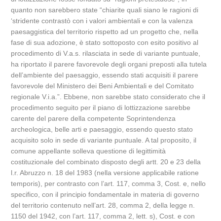
quanto non sarebbero state “chiarite quali siano le ragioni di
‘stridente contrastò con i valori ambientali e con la valenza
paesaggistica del territorio rispetto ad un progetto che, nella
fase di sua adozione, è stato sottoposto con esito positivo al
procedimento di V.a.s. rilasciata in sede di variante puntuale,
ha riportato il parere favorevole degli organi preposti alla tutela
dell’ambiente del paesaggio, essendo stati acquisiti il parere
favorevole del Ministero dei Beni Ambientali e del Comitato
regionale V.i.a.”. Ebbene, non sarebbe stato considerato che il
procedimento seguito per il piano di lottizzazione sarebbe
carente del parere della competente Soprintendenza
archeologica, belle arti e paesaggio, essendo questo stato
acquisito solo in sede di variante puntuale. A tal proposito, il
comune appellante solleva questione di legittimità
costituzionale del combinato disposto degli artt. 20 e 23 della
l.r. Abruzzo n. 18 del 1983 (nella versione applicabile ratione
temporis), per contrasto con l’art. 117, comma 3, Cost. e, nello
specifico, con il principio fondamentale in materia di governo
del territorio contenuto nell’art. 28, comma 2, della legge n.
1150 del 1942, con l’art. 117, comma 2, lett. s), Cost. e con