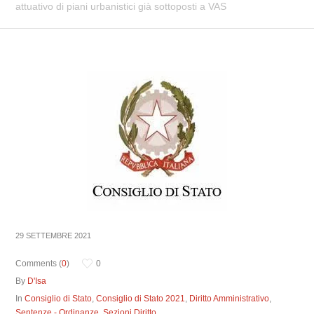
attuativo di piani urbanistici già sottoposti a VAS
29 SETTEMBRE 2021
Comments (
0
)
0
By
D'Isa
In
Consiglio di Stato
,
Consiglio di Stato 2021
,
Diritto Amministrativo
,
Sentenze - Ordinanze
,
Sezioni Diritto