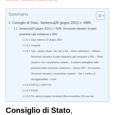
Sommario
Consiglio di Stato, Sentenza|28 giugno 2021| n. 4908.
Sentenza|28 giugno 2021| n. 4908. Strumento attuativo di piani
urbanistici già sottoposti a VAS
Data udienza 10 giugno 2021
Integrale
Tag – parola chiave: Via, Vas e Aia – Diritto urbanistico – Edilizia –
Strumento attuativo di piani urbanistici già sottoposti a VAS – Piano
attuativo non comportante variante – Carattere dettagliato delle
previsioni dello strumento urbanistico – Nuova VAS – Esclusione –
Strumento attuativo comportante variante – Vas e verifica di
assoggettabilità – Limiti
FATTO e DIRITTO
P.Q.M.
Per aprire la pagina facebook @avvrenatodisa Cliccare qui
Consiglio di Stato
,