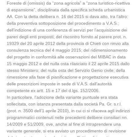
Foreste di (omissis) da “zona agricola” a “zona turistico-ricettiva
di espansione”, disciplinata dalla specifica scheda urbanistica
AA. Con la detta delibera n. 16 del 2015 si dava atto, tra l’altro:
della preventiva sottoposizione del procedimento a V.A.S.;
dell’indizione di una conferenza di servizi per l’acquisizione dei
pareri degli enti preposti; del riscontro fornito al parere prot. n.
19329 del 20 aprile 2012 della provincia di Chieti con rinvio alla
consulenza tecnica del 4 maggio 2015; del ridimensionamento
del progetto in conformità alle osservazioni del MIBAC in data
15 maggio 2012 e del nulla osta rilasciato il 22 aprile 2015 dallo
stesso Ministero; del nulla osta del Servizio Genio civile; della
rimessione alla fase di pianificazione e progettazione esecutiva
delle prescrizioni imposte in sede di V.A.S. dall’autorità
competente ex artt. 15 e 17 del d.lgs. 152/2006.
In particolare, l’adozione della variante puntuale era stata
sollecitata, con istanza presentata dalla società Pa. Gr. s.r.l.
(prot. n. 3500 dell’1 aprile 2010), in cui ci si rifaceva agli indirizzi
programmatici contenuti nelle precedenti delibere consiliari nn.
14/2009 e 51/2009, ove, anche al fine di intraprendere una
variante generale, si era avviato un procedimento di revisione