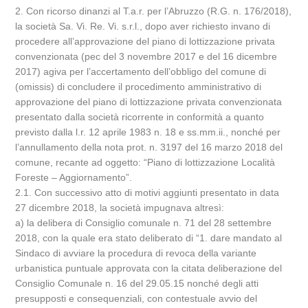
2. Con ricorso dinanzi al T.a.r. per l’Abruzzo (R.G. n. 176/2018),
la società Sa. Vi. Re. Vi. s.r.l., dopo aver richiesto invano di
procedere all’approvazione del piano di lottizzazione privata
convenzionata (pec del 3 novembre 2017 e del 16 dicembre
2017) agiva per l’accertamento dell’obbligo del comune di
(omissis) di concludere il procedimento amministrativo di
approvazione del piano di lottizzazione privata convenzionata
presentato dalla società ricorrente in conformità a quanto
previsto dalla l.r. 12 aprile 1983 n. 18 e ss.mm.ii., nonché per
l’annullamento della nota prot. n. 3197 del 16 marzo 2018 del
comune, recante ad oggetto: “Piano di lottizzazione Località
Foreste – Aggiornamento”.
2.1. Con successivo atto di motivi aggiunti presentato in data
27 dicembre 2018, la società impugnava altresì:
a) la delibera di Consiglio comunale n. 71 del 28 settembre
2018, con la quale era stato deliberato di “1. dare mandato al
Sindaco di avviare la procedura di revoca della variante
urbanistica puntuale approvata con la citata deliberazione del
Consiglio Comunale n. 16 del 29.05.15 nonché degli atti
presupposti e consequenziali, con contestuale avvio del