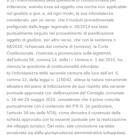
a.3) l’inammissibilità della questione di costituzionalità per
irrilevanza, avendo essa ad oggetto una norma non applicabile
nel giudizio a quo, e, ad ogni modo, la sua infondatezza,
considerato, per un verso, che il modulo procedimentale
prefigurato dalla legge regionale n. 26/2014 era stato
puntualmente seguito nel procedimento di pianificazione
oggetto di giudizio, per altro verso, che con la sentenza n.
68/2018, richiamata dal comune di (omissis), la Corte
Costituzionale, chiamata a pronunciarsi sulla legittimità
dell’articolo 56, comma 14, della l.r. Umbria n. 1 del 2015, ha
ritenuto la questione di costituzionalità infondata;
b) l’infondatezza della seconda censura alla luce dell’art. 6,
comma 12, della legge n. 1150/42, attesa la natura meramente
attuativa del piano di lottizzazione de quo rispetto alla variante
puntuale approvata con deliberazione del Consiglio comunale
n. 16 del 29 maggio 2015, considerato che il primo coincide
puntualmente con il contenuto del P.R.G. (in particolare,
l’articolo 34-bis delle NTA), come dimostra il contenuto della
scheda approvata con la variante puntuale per la realizzazione
del villaggio turistico. Del resto, tale conclusione sarebbe
avvalorata sia dalla giurisprudenza amministrativa sviluppatasi