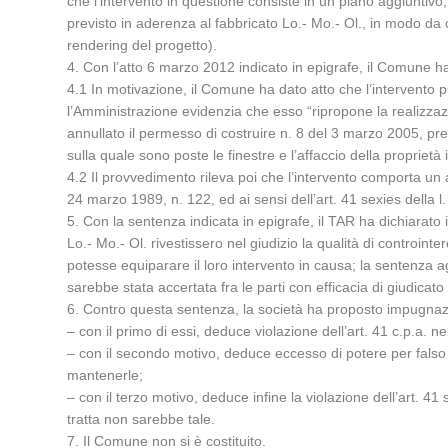
che l’intervento in questione consiste in un piano aggiuntivo,
previsto in aderenza al fabbricato Lo.- Mo.- Ol., in modo da cop
rendering del progetto).
4. Con l’atto 6 marzo 2012 indicato in epigrafe, il Comune ha
4.1 In motivazione, il Comune ha dato atto che l’intervento p
l’Amministrazione evidenzia che esso “ripropone la realizzaz
annullato il permesso di costruire n. 8 del 3 marzo 2005, pr
sulla quale sono poste le finestre e l’affaccio della proprietà
4.2 Il provvedimento rileva poi che l’intervento comporta un a
24 marzo 1989, n. 122, ed ai sensi dell’art. 41 sexies della 
5. Con la sentenza indicata in epigrafe, il TAR ha dichiarato 
Lo.- Mo.- Ol. rivestissero nel giudizio la qualità di controint
potesse equiparare il loro intervento in causa; la sentenza 
sarebbe stata accertata fra le parti con efficacia di giudic
6. Contro questa sentenza, la società ha proposto impugnaz
– con il primo di essi, deduce violazione dell’art. 41 c.p.a. n
– con il secondo motivo, deduce eccesso di potere per falso pr
mantenerle;
– con il terzo motivo, deduce infine la violazione dell’art. 4
tratta non sarebbe tale.
7. Il Comune non si è costituito.