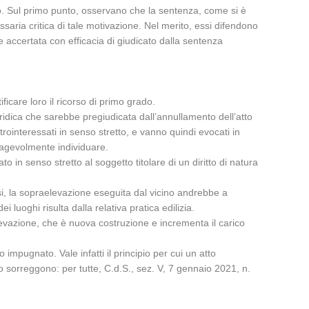
nto. Sul primo punto, osservano che la sentenza, come si è
saria critica di tale motivazione. Nel merito, essi difendono
 accertata con efficacia di giudicato dalla sentenza
ificare loro il ricorso di primo grado.
uridica che sarebbe pregiudicata dall’annullamento dell’atto
ointeressati in senso stretto, e vanno quindi evocati in
o agevolmente individuare.
 in senso stretto al soggetto titolare di un diritto di natura
 tesi, la sopraelevazione eseguita dal vicino andrebbe a
 luoghi risulta dalla relativa pratica edilizia.
levazione, che è nuova costruzione e incrementa il carico
 impugnato. Vale infatti il principio per cui un atto
lo sorreggono: per tutte, C.d.S., sez. V, 7 gennaio 2021, n.