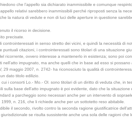
cui chiedono che l’appello sia dichiarato inammissibile e comunque respi
appello relativi sarebbero inammissibili perché riproposti senza la neces
he la natura di vedute e non di luci delle aperture in questione sarebbe
nuto il ricorso in decisione.
ito precisate.
 controinteressati in senso stretto dei vicini, e quindi la necessità di not
untuali citazioni, i controinteressati sono titolari di una situazione gi
l ricorrente, ovvero interesse a mantenerlo in esistenza; sono poi contr
uati nell’atto impugnato, ma anche quelli che in base ad esso si possan
V, 29 maggio 2007, n. 2742- ha riconosciuto la qualità di controinteressato
n dato titolo edilizio.
 cui i consorti Lo.- Mo.- Ol. sono titolari di un diritto di veduta che, in
i sulla base dell’atto impugnato è poi evidente, dato che la situazione dei
 standard a parcheggio sono necessari anche per un intervento di soprae
 1999, n. 216, che li richiede anche per un sottotetto reso abitabile.
ile il secondo, rivolto contro la seconda ragione giustificatrice dell’atto
 giurisdizionale se risulta sussistente anche una sola delle ragioni che 