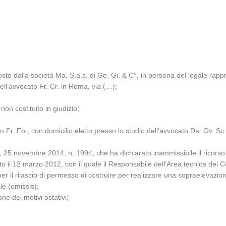
sto dalla società Ma. S.a.s. di Ge. Gi. & C°, in persona del legale rap
ell’avvocato Fr. Cr. in Roma, via (…);
on costituito in giudizio;
ato Fr. Fo., con domicilio eletto presso lo studio dell’avvocato Da. Ov. S
I, 25 novembre 2014, n. 1994, che ha dichiarato inammissibile il ricors
to il 12 marzo 2012, con il quale il Responsabile dell’Area tecnica del
r il rilascio di permesso di costruire per realizzare una sopraelevazione 
le (omissis);
e dei motivi ostativi;