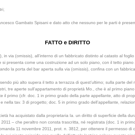
ri;
rancesco Gambato Spisani e dato atto che nessuno per le parti è presen
FATTO e DIRITTO
 in via (omissis), all’interno di un fabbricato distinto al catasto al fogl
e si presenta come una costruzione ad un solo piano, con il tetto piano a
ndo la porta del bar aperta sulla via (omissis), confina con un fabbricato
endo più alto supera il tetto a terrazza di quest’ultimo; sulla parte del 
ri, tre aperte sull’appartamento di proprietà Mo., che è al primo piano e
l primo (cfr. doc. 1 in primo grado della parte appellante, atto di propr
nella tav. 3 di progetto; doc. 5 in primo grado dell’appellante, relazione 
società ha acquistato dalla proprietaria Ia. un diritto di superficie della 
bre 2011 – che peraltro non consta trascritta, né registrata (doc. 1 in prim
manda 11 novembre 2011, prot. n. 3812, per ottenere il permesso di cos