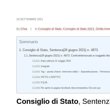
29 SETTEMBRE 2021
By
D'Isa
In
Consiglio di Stato
,
Consiglio di Stato 2021
,
Diritto Amm
Sommario
Consiglio di Stato, Sentenza|28 giugno 2021| n. 4873.
Sentenza|28 giugno 2021| n. 4873. Controinteressato e soggetto titolar
Data udienza 11 maggio 2021
Integrale
Tag – parola chiave: Interventi edilizi – Sopraelevazione – Permesso 
FATTO e DIRITTO
P.Q.M.
Per aprire la pagina facebook @avvrenatodisa Cliccare qui
Consiglio di Stato
, Sentenz