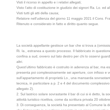
Visti il ricorso in appello e i relativi allegati;
Visto l’atto di costituzione in giudizio dei signori Ra. Lo. ed alt
Visti tutti gli atti della causa;
Relatore nell’udienza del giorno 11 maggio 2021 il Cons. F
Ritenuto e considerato in fatto e diritto quanto segue.
La società appellante gestisce un bar che si trova a (omissis),
Ri. Ia., estranea a questo processo. Il fabbricato in question
confina a sud, ovvero sul lato destro per chi lo osservi guarda
altri.
Quest’ultimo fabbricato è costruito in aderenza al bar, ma ess
presenta poi complessivamente sei aperture, con infisso e vet
sull’appartamento di proprietà Lo., una mansarda sovrastante i
tecnica, in particolare a p. 2 e 4 del documento complessivo e 
allegato 2).
2. Sul lastrico solare sovrastante il bar di cui si è detto, la 
attività turistico ricettiva, come da scrittura privata 20 otto
3. Di conseguenza, la società ha presentato al Comune la do