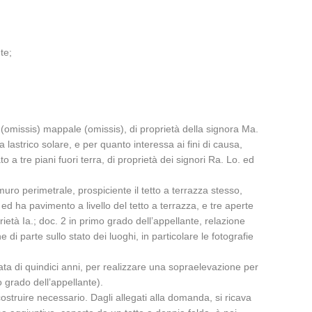
te;
io (omissis) mappale (omissis), di proprietà della signora Ma.
 lastrico solare, e per quanto interessa ai fini di causa,
 a tre piani fuori terra, di proprietà dei signori Ra. Lo. ed
muro perimetrale, prospiciente il tetto a terrazza stesso,
d ha pavimento a livello del tetto a terrazza, e tre aperte
ietà Ia.; doc. 2 in primo grado dell’appellante, relazione
di parte sullo stato dei luoghi, in particolare le fotografie
durata di quindici anni, per realizzare una sopraelevazione per
o grado dell’appellante).
truire necessario. Dagli allegati alla domanda, si ricava