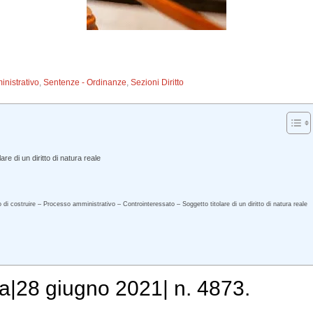
inistrativo
,
Sentenze - Ordinanze
,
Sezioni Diritto
e di un diritto di natura reale
di costruire – Processo amministrativo – Controinteressato – Soggetto titolare di un diritto di natura reale
a|28 giugno 2021| n. 4873.