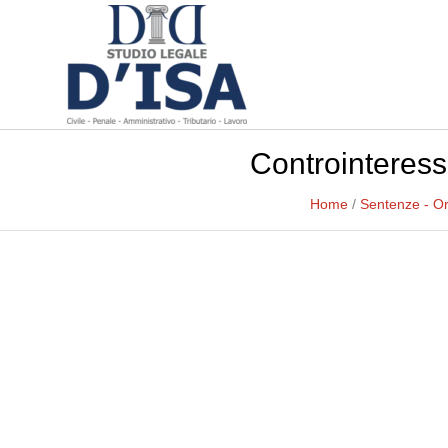
Controinteressa
Home
/
Sentenze - O