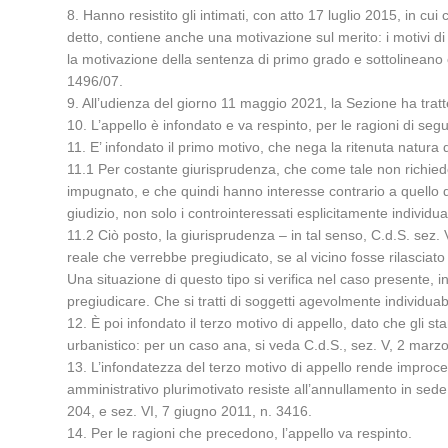
8. Hanno resistito gli intimati, con atto 17 luglio 2015, in 
detto, contiene anche una motivazione sul merito: i motivi di 
la motivazione della sentenza di primo grado e sottolineano c
1496/07.
9. All’udienza del giorno 11 maggio 2021, la Sezione ha tratte
10. L’appello è infondato e va respinto, per le ragioni di segu
11. E’ infondato il primo motivo, che nega la ritenuta natura di
11.1 Per costante giurisprudenza, che come tale non richiede p
impugnato, e che quindi hanno interesse contrario a quello de
giudizio, non solo i controinteressati esplicitamente individ
11.2 Ciò posto, la giurisprudenza – in tal senso, C.d.S. sez. 
reale che verrebbe pregiudicato, se al vicino fosse rilasciato u
Una situazione di questo tipo si verifica nel caso presente, in
pregiudicare. Che si tratti di soggetti agevolmente individuabil
12. È poi infondato il terzo motivo di appello, dato che gli
urbanistico: per un caso ana, si veda C.d.S., sez. V, 2 marzo
13. L’infondatezza del terzo motivo di appello rende improcedib
amministrativo plurimotivato resiste all’annullamento in sede
204, e sez. VI, 7 giugno 2011, n. 3416.
14. Per le ragioni che precedono, l’appello va respinto.