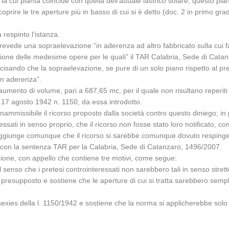
 la cui pianta coincide con quella dell’attuale lastrico solare; questo pi
rire le tre aperture più in basso di cui si è detto (doc. 2 in primo grado e
 respinto l’istanza.
revede una sopraelevazione “in aderenza ad altro fabbricato sulla cui fa
ione delle medesime opere per le quali” il TAR Calabria, Sede di Catanz
ecisando che la sopraelevazione, se pure di un solo piano rispetto al pr
 in aderenza”.
umento di volume, pari a 687,65 mc, per il quale non risultano reperiti i
l. 17 agosto 1942 n. 1150, da essa introdotto.
inammissibile il ricorso proposto dalla società contro questo diniego; in 
eressati in senso proprio, che il ricorso non fosse stato loro notificato, 
aggiunge comunque che il ricorso si sarebbe comunque dovuto respingere
ato con la sentenza TAR per la Calabria, Sede di Catanzaro, 1496/2007.
ione, con appello che contiene tre motivi, come segue:
el senso che i pretesi controinteressati non sarebbero tali in senso stret
esupposto e sostiene che le aperture di cui si tratta sarebbero semplici l
1 sexies della l. 1150/1942 e sostiene che la norma si applicherebbe solo