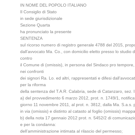
IN NOME DEL POPOLO ITALIANO
Il Consiglio di Stato
in sede giurisdizionale
Sezione Quarta
ha pronunciato la presente
SENTENZA
sul ricorso numero di registro generale 4788 del 2015, propo
dall’avvocato Ma. Co., con domicilio eletto presso lo studio d
contro
il Comune di (omissis), in persona del Sindaco pro tempore, n
nei confronti
dei signori Ra. Lo. ed altri, rappresentati e difesi dall’avvoc
per la riforma
della sentenza del T.A.R. Calabria, sede di Catanzaro, sez. 
a) del provvedimento 6 marzo 2012, prot. n. 1749/1, notifica
giorno 11 novembre 2011, al prot. n. 3812, dalla Ma. S.a.s. pe
in via (omissis) e distinto al catasto al foglio (omissis) mappa
b) della nota 17 gennaio 2012 prot. n. 5452/2 di comunicazion
e per la condanna:
dell’amministrazione intimata al rilascio del permesso;