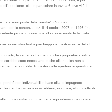
ano aggiuntivo, coperto da un tetto a doppia falda, è poi
ll’appellante, cit., in particolare la tavola 6, ove vi è il
cciata sono poste delle finestre”. Ciò posto,
aro, con la sentenza sez. II, 4 ottobre 2007, n. 1496, “ha
ecedente progetto, coinvolge allo stesso modo la facciata
 necessari standard a parcheggio richiesti ai sensi della l.
proposito, la sentenza ha ritenuto che i proprietari confinanti
come sarebbe stato necessario, e che alla notifica non si
, perché la qualità di finestre delle aperture in questione
to, perché non individuabili in base all’atto impugnato;
uci, e che i vicini non avrebbero, in sintesi, alcun diritto di
 alle nuove costruzioni, mentre la sopraelevazione di cui si