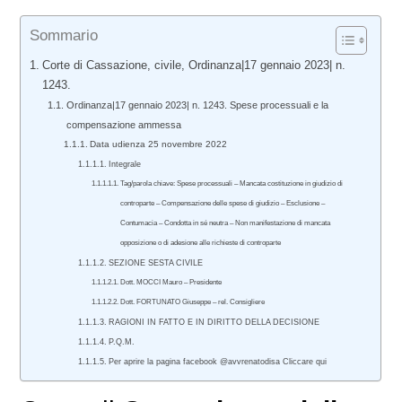
Sommario
Corte di Cassazione, civile, Ordinanza|17 gennaio 2023| n.
1243.
Ordinanza|17 gennaio 2023| n. 1243. Spese processuali e la
compensazione ammessa
Data udienza 25 novembre 2022
Integrale
Tag/parola chiave: Spese processuali – Mancata costituzione in giudizio di
controparte – Compensazione delle spese di giudizio – Esclusione –
Contumacia – Condotta in sé neutra – Non manifestazione di mancata
opposizione o di adesione alle richieste di controparte
SEZIONE SESTA CIVILE
Dott. MOCCI Mauro – Presidente
Dott. FORTUNATO Giuseppe – rel. Consigliere
RAGIONI IN FATTO E IN DIRITTO DELLA DECISIONE
P.Q.M.
Per aprire la pagina facebook @avvrenatodisa Cliccare qui