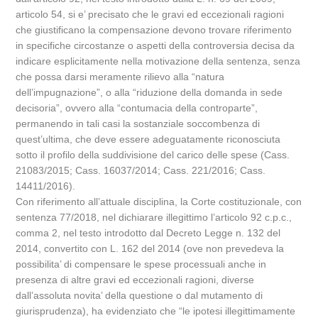
articolo 54, si e’ precisato che le gravi ed eccezionali ragioni
che giustificano la compensazione devono trovare riferimento
in specifiche circostanze o aspetti della controversia decisa da
indicare esplicitamente nella motivazione della sentenza, senza
che possa darsi meramente rilievo alla “natura
dell’impugnazione”, o alla “riduzione della domanda in sede
decisoria”, ovvero alla “contumacia della controparte”,
permanendo in tali casi la sostanziale soccombenza di
quest’ultima, che deve essere adeguatamente riconosciuta
sotto il profilo della suddivisione del carico delle spese (Cass.
21083/2015; Cass. 16037/2014; Cass. 221/2016; Cass.
14411/2016).
Con riferimento all’attuale disciplina, la Corte costituzionale, con
sentenza 77/2018, nel dichiarare illegittimo l’articolo 92 c.p.c.,
comma 2, nel testo introdotto dal Decreto Legge n. 132 del
2014, convertito con L. 162 del 2014 (ove non prevedeva la
possibilita’ di compensare le spese processuali anche in
presenza di altre gravi ed eccezionali ragioni, diverse
dall’assoluta novita’ della questione o dal mutamento di
giurisprudenza), ha evidenziato che “le ipotesi illegittimamente