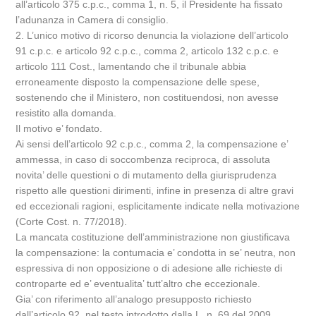
all’articolo 375 c.p.c., comma 1, n. 5, il Presidente ha fissato
l’adunanza in Camera di consiglio.
2. L’unico motivo di ricorso denuncia la violazione dell’articolo
91 c.p.c. e articolo 92 c.p.c., comma 2, articolo 132 c.p.c. e
articolo 111 Cost., lamentando che il tribunale abbia
erroneamente disposto la compensazione delle spese,
sostenendo che il Ministero, non costituendosi, non avesse
resistito alla domanda.
Il motivo e’ fondato.
Ai sensi dell’articolo 92 c.p.c., comma 2, la compensazione e’
ammessa, in caso di soccombenza reciproca, di assoluta
novita’ delle questioni o di mutamento della giurisprudenza
rispetto alle questioni dirimenti, infine in presenza di altre gravi
ed eccezionali ragioni, esplicitamente indicate nella motivazione
(Corte Cost. n. 77/2018).
La mancata costituzione dell’amministrazione non giustificava
la compensazione: la contumacia e’ condotta in se’ neutra, non
espressiva di non opposizione o di adesione alle richieste di
controparte ed e’ eventualita’ tutt’altro che eccezionale.
Gia’ con riferimento all’analogo presupposto richiesto
dall’articolo 92, nel testo introdotto dalla L. n. 69 del 2009,