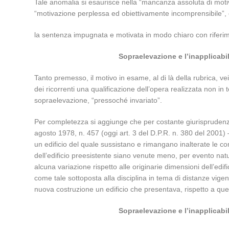
Tale anomalia si esaurisce nella “mancanza assoluta di motivi s
“motivazione perplessa ed obiettivamente incomprensibile”, e
la sentenza impugnata e motivata in modo chiaro con riferime
Sopraelevazione e l’inapplicabil
Tanto premesso, il motivo in esame, al di là della rubrica, vei
dei ricorrenti una qualificazione dell’opera realizzata non i
sopraelevazione, “pressoché invariato”.
Per completezza si aggiunge che per costante giurisprudenza di
agosto 1978, n. 457 (oggi art. 3 del D.P.R. n. 380 del 2001) 
un edificio del quale sussistano e rimangano inalterate le comp
dell’edificio preesistente siano venute meno, per evento natu
alcuna variazione rispetto alle originarie dimensioni dell’edif
come tale sottoposta alla disciplina in tema di distanze v
nuova costruzione un edificio che presentava, rispetto a que
Sopraelevazione e l’inapplicabil