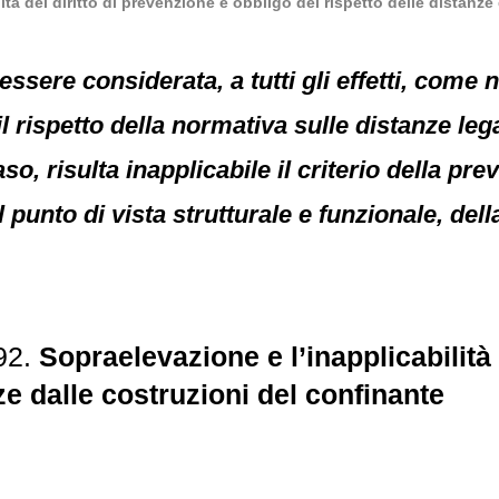
ità del diritto di prevenzione e obbligo del rispetto delle distanze
ssere considerata, a tutti gli effetti, come
l rispetto della normativa sulle distanze lega
aso, risulta inapplicabile il criterio della pr
 punto di vista strutturale e funzionale, del
92.
Sopraelevazione e l’inapplicabilità 
ze dalle costruzioni del confinante