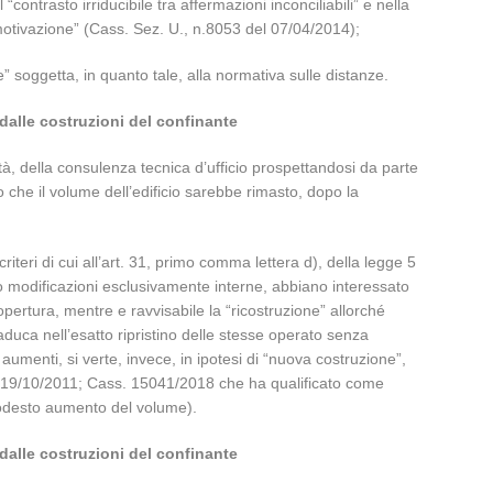
ontrasto irriducibile tra affermazioni inconciliabili” e nella
motivazione” (Cass. Sez. U., n.8053 del 07/04/2014);
soggetta, in quanto tale, alla normativa sulle distanze.
 dalle costruzioni del confinante
mità, della consulenza tecnica d’ufficio prospettandosi da parte
o che il volume dell’edificio sarebbe rimasto, dopo la
teri di cui all’art. 31, primo comma lettera d), della legge 5
ndo modificazioni esclusivamente interne, abbiano interessato
copertura, mentre e ravvisabile la “ricostruzione” allorché
aduca nell’esatto ripristino delle stesse operato senza
 aumenti, si verte, invece, in ipotesi di “nuova costruzione”,
l 19/10/2011; Cass. 15041/2018 che ha qualificato come
 modesto aumento del volume).
 dalle costruzioni del confinante