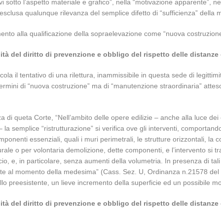
otto l’aspetto materiale e grafico”, nella “motivazione apparente”, nel “c
sclusa qualunque rilevanza del semplice difetto di “sufficienza” della 
nto alla qualificazione della sopraelevazione come “nuova costruzione” 
ità del diritto di prevenzione e obbligo del rispetto delle distanze
cola il tentativo di una rilettura, inammissibile in questa sede di legitti
n termini di “nuova costruzione” ma di “manutenzione straordinaria” attes
 queta Corte, “Nell’ambito delle opere edilizie – anche alla luce dei cri
– la semplice “ristrutturazione” si verifica ove gli interventi, comporta
onenti essenziali, quali i muri perimetrali, le strutture orizzontali, la 
rale o per volontaria demolizione, dette componenti, e l’intervento si tr
icio, e, in particolare, senza aumenti della volumetria. In presenza di tali
igente al momento della medesima” (Cass. Sez. U, Ordinanza n.21578 de
llo preesistente, un lieve incremento della superficie ed un possibile
ità del diritto di prevenzione e obbligo del rispetto delle distanze