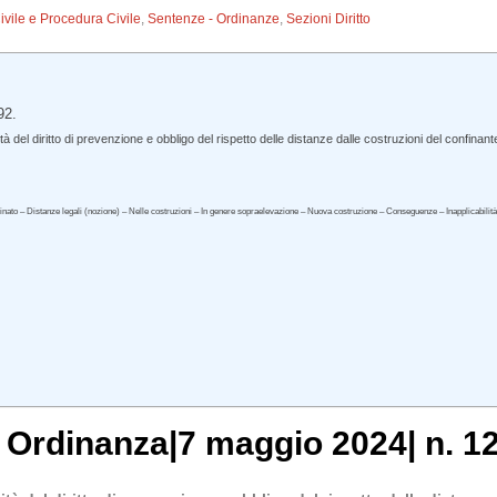
Civile e Procedura Civile
,
Sentenze - Ordinanze
,
Sezioni Diritto
92.
 del diritto di prevenzione e obbligo del rispetto delle distanze dalle costruzioni del confinant
icinato – Distanze legali (nozione) – Nelle costruzioni – In genere sopraelevazione – Nuova costruzione – Conseguenze – Inapplicabilità de
, Ordinanza|7 maggio 2024| n. 1