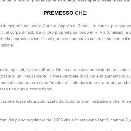
ità del diritto di prevenzione e obbligo del rispetto delle distanze
PREMESSO
CHE:
in epigrafe con cui la Corte di Appello di Roma – in causa, per quanto a
, al corpo di fabbrica di loro proprietà su fondo in R, Via (omissis), a c
 che la sopraelevazione “configurasse una nuova costruzione stante il
ruzione.
sita agli atti, svolta dall’arch. De. in altra causa nunciatoria tra le ste
izzata in un innalzamento in linea verticale di 61 cm e in aumento di cu
ento di cubatura era stato “modesto”. Tale decisione era errata perché
esso una nuova costruzione;
raelevazione fosse stata autorizzata dall’autorità amministrativa e che “i
zioni del piano regolatore del 2003 che richiamavano l’art.9, comma 2,