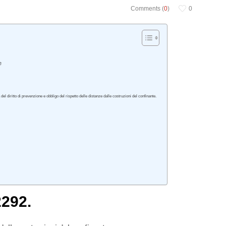
Comments (
0
)
0
e
l diritto di prevenzione e obbligo del rispetto delle distanze dalle costruzioni del confinante.
2292.