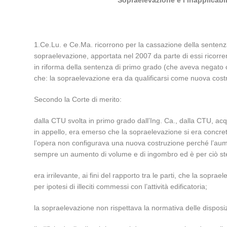
Sopraelevazione e l’inapplicabil
1.Ce.Lu. e Ce.Ma. ricorrono per la cassazione della sentenza 
sopraelevazione, apportata nel 2007 da parte di essi ricorrenti
in riforma della sentenza di primo grado (che aveva negato
che: la sopraelevazione era da qualificarsi come nuova cost
Secondo la Corte di merito:
dalla CTU svolta in primo grado dall’Ing. Ca., dalla CTU, acqui
in appello, era emerso che la sopraelevazione si era concret
l’opera non configurava una nuova costruzione perché l’aum
sempre un aumento di volume e di ingombro ed è per ciò st
era irrilevante, ai fini del rapporto tra le parti, che la sop
per ipotesi di illeciti commessi con l’attività edificatoria;
la sopraelevazione non rispettava la normativa delle disposi