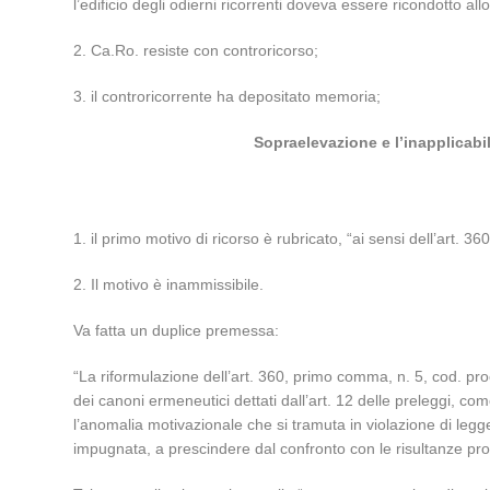
l’edificio degli odierni ricorrenti doveva essere ricondotto 
2. Ca.Ro. resiste con controricorso;
3. il controricorrente ha depositato memoria;
Sopraelevazione e l’inapplicabil
1. il primo motivo di ricorso è rubricato, “ai sensi dell’art. 
2. Il motivo è inammissibile.
Va fatta un duplice premessa:
“La riformulazione dell’art. 360, primo comma, n. 5, cod. proc
dei canoni ermeneutici dettati dall’art. 12 delle preleggi, co
l’anomalia motivazionale che si tramuta in violazione di legge 
impugnata, a prescindere dal confronto con le risultanze pro