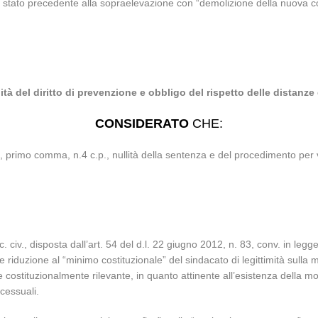
allo stato precedente alla sopraelevazione con “demolizione della nuova c
ità del diritto di prevenzione e obbligo del rispetto delle distanze
CONSIDERATO
CHE:
360, primo comma, n.4 c.p., nullità della sentenza e del procedimento per v
. civ., disposta dall’art. 54 del d.l. 22 giugno 2012, n. 83, conv. in leg
me riduzione al “minimo costituzionale” del sindacato di legittimità sull
costituzionalmente rilevante, in quanto attinente all’esistenza della moti
cessuali.