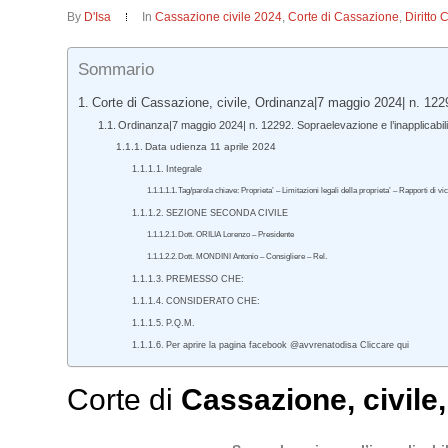
By
D'Isa
In
Cassazione civile 2024
,
Corte di Cassazione
,
Diritto 
Sommario
Corte di Cassazione, civile, Ordinanza|7 maggio 2024| n. 122
Ordinanza|7 maggio 2024| n. 12292. Sopraelevazione e l’inapplicabilità
Data udienza 11 aprile 2024
Integrale
Tag/parola chiave: Proprieta’ – Limitazioni legali della proprieta’ – Rapporti di v
SEZIONE SECONDA CIVILE
Dott. ORILIA Lorenzo – Presidente
Dott. MONDINI Antonio – Consigliere – Rel.
PREMESSO CHE:
CONSIDERATO CHE:
P.Q.M.
Per aprire la pagina facebook @avvrenatodisa Cliccare qui
Corte di
Cassazione
,
civile