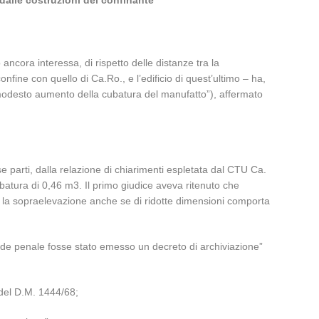
 dalle costruzioni del confinante
ncora interessa, di rispetto delle distanze tra la
onfine con quello di Ca.Ro., e l’edificio di quest’ultimo – ha,
 modesto aumento della cubatura del manufatto”), affermato
sse parti, dalla relazione di chiarimenti espletata dal CTU Ca.
batura di 0,46 m3. Il primo giudice aveva ritenuto che
 la sopraelevazione anche se di ridotte dimensioni comporta
n sede penale fosse stato emesso un decreto di archiviazione”
 del D.M. 1444/68;