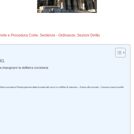
Civile e Procedura Civile
,
Sentenze - Ordinanze
,
Sezioni Diritto
461.
 a impugnare la delibera societaria
libera societaria Partecipazione determinante del socio in conflitto di interessi – Danno alla società – Censure inammissibili