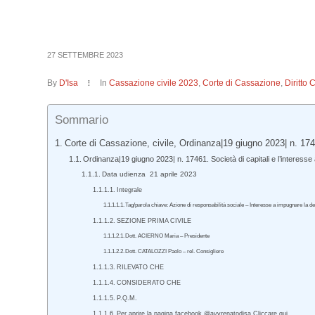
27 SETTEMBRE 2023
By
D'Isa
In
Cassazione civile 2023
,
Corte di Cassazione
,
Diritto 
Sommario
Corte di Cassazione, civile, Ordinanza|19 giugno 2023| n. 17
Ordinanza|19 giugno 2023| n. 17461. Società di capitali e l’interesse
Data udienza 21 aprile 2023
Integrale
Tag/parola chiave: Azione di responsabilità sociale – Interesse a impugnare la de
SEZIONE PRIMA CIVILE
Dott. ACIERNO Maria – Presidente
Dott. CATALOZZI Paolo – rel. Consigliere
RILEVATO CHE
CONSIDERATO CHE
P.Q.M.
Per aprire la pagina facebook @avvrenatodisa Cliccare qui