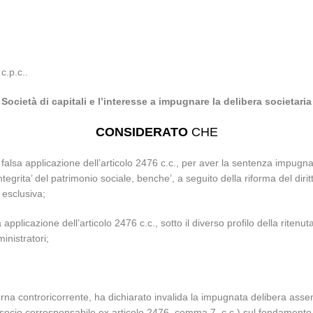
c.p.c..
Società di capitali e l’interesse a impugnare la delibera societaria
CONSIDERATO
CHE
falsa applicazione dell’articolo 2476 c.c., per aver la sentenza impugnata
tegrita’ del patrimonio sociale, benche’, a seguito della riforma del dirit
 esclusiva;
pplicazione dell’articolo 2476 c.c., sotto il diverso profilo della riten
inistratori;
rna controricorrente, ha dichiarato invalida la impugnata delibera assem
el socio corresponsabile ex articolo 2476, comma 7, c.c.) sul fondamento