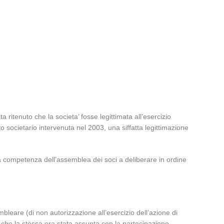
 ritenuto che la societa’ fosse legittimata all’esercizio
to societario intervenuta nel 2003, una siffatta legittimazione
uta competenza dell’assemblea dei soci a deliberare in ordine
bleare (di non autorizzazione all’esercizio dell’azione di
 che la stessa era stata assunta con la partecipazione