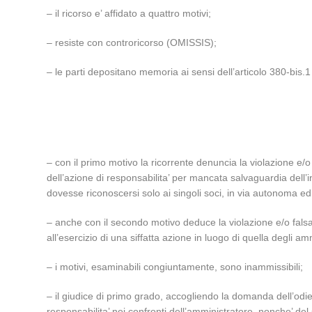
– il ricorso e’ affidato a quattro motivi;
– resiste con controricorso (OMISSIS);
– le parti depositano memoria ai sensi dell’articolo 380-bis.1 
– con il primo motivo la ricorrente denuncia la violazione e/o 
dell’azione di responsabilita’ per mancata salvaguardia dell’in
dovesse riconoscersi solo ai singoli soci, in via autonoma ed
– anche con il secondo motivo deduce la violazione e/o falsa a
all’esercizio di una siffatta azione in luogo di quella degli amm
– i motivi, esaminabili congiuntamente, sono inammissibili;
– il giudice di primo grado, accogliendo la domanda dell’odie
responsabilita’ nei confronti dell’amministratore, nonche’ d