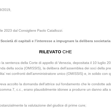
39/2019,
ile 2023 dal Consigliere Paolo Catallozzi.
Società di capitali e l’interesse a impugnare la delibera societaria
RILEVATO
CHE
a sentenza della Corte di appello di Venezia, depositata il 10 luglio 201
a della socia (OMISSIS), la delibera dell’assemblea dei soci della pre
lita’ nei confronti dell’amministratore unico (OMISSIS) e, in solido con 
e aveva accolto la domanda dell’attrice sul fondamento che le condotte 
6, comma 7, c.c., erano plausibilmente idonee a produrre un danno alla so
ostanzialmente la valutazione del giudice di prime cure;