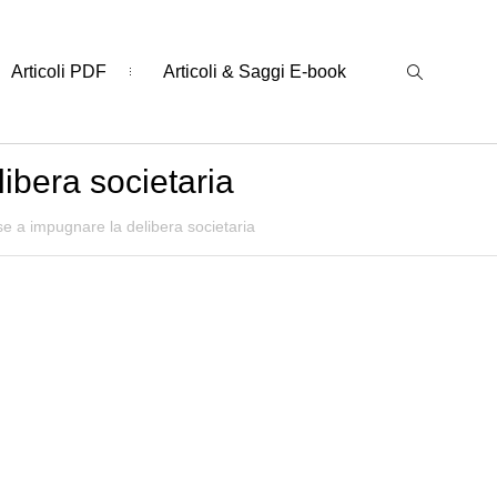
Articoli PDF
Articoli & Saggi E-book
libera societaria
esse a impugnare la delibera societaria