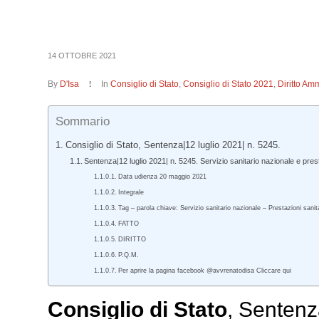
14 OTTOBRE 2021
By
D'Isa
In
Consiglio di Stato
,
Consiglio di Stato 2021
,
Diritto Amm
Sommario
Consiglio di Stato, Sentenza|12 luglio 2021| n. 5245.
Sentenza|12 luglio 2021| n. 5245. Servizio sanitario nazionale e prest
Data udienza 20 maggio 2021
Integrale
Tag – parola chiave: Servizio sanitario nazionale – Prestazioni san
FATTO
DIRITTO
P.Q.M.
Per aprire la pagina facebook @avvrenatodisa Cliccare qui
Consiglio di Stato
, Sentenz