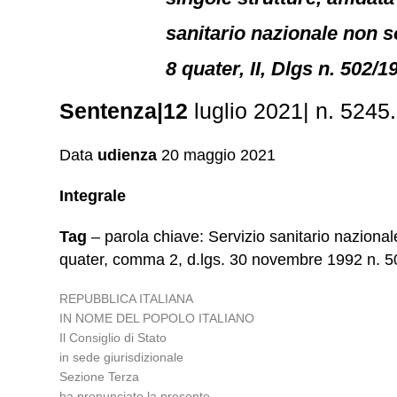
sanitario nazionale non s
8 quater, II, Dlgs n. 502/1
Sentenza|12
luglio 2021| n. 5245.
Data
udienza
20 maggio 2021
Integrale
Tag
– parola chiave: Servizio sanitario nazional
quater, comma 2, d.lgs. 30 novembre 1992 n. 5
REPUBBLICA ITALIANA
IN NOME DEL POPOLO ITALIANO
Il Consiglio di Stato
in sede giurisdizionale
Sezione Terza
ha pronunciato la presente