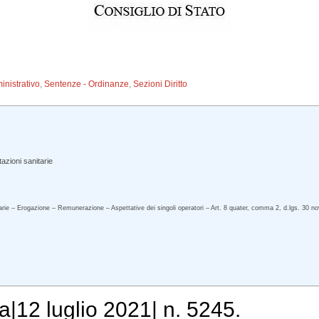
inistrativo
,
Sentenze - Ordinanze
,
Sezioni Diritto
azioni sanitarie
itarie – Erogazione – Remunerazione – Aspettative dei singoli operatori – Art. 8 quater, comma 2, d.lgs. 30 
a|12 luglio 2021| n. 5245.