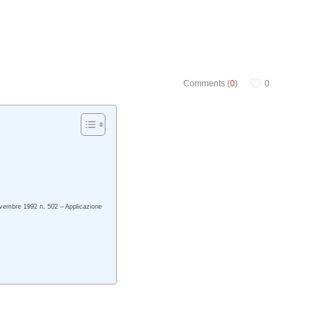
Comments (
0
)
0
novembre 1992 n. 502 – Applicazione