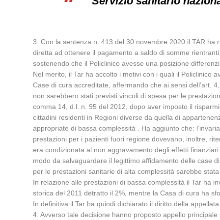
Servizio sanitario naziona
3. Con la sentenza n. 413 del 30 novembre 2020 il TAR ha resp
diretta ad ottenere il pagamento a saldo di somme rientranti n
sostenendo che il Policlinico avesse una posizione differenzi
Nel merito, il Tar ha accolto i motivi con i quali il Policlini
Case di cura accreditate, affermando che ai sensi dell’art. 4
non sarebbero stati previsti vincoli di spesa per le prestazioni
comma 14, d.l. n. 95 del 2012, dopo aver imposto il risparmi
cittadini residenti in Regioni diverse da quella di appartenen
appropriate di bassa complessità . Ha aggiunto che: l’invaria
prestazioni per i pazienti fuori regione dovevano, inoltre, rit
era condizionata al non aggravamento degli effetti finanziari
modo da salvaguardare il legittimo affidamento delle case di 
per le prestazioni sanitarie di alta complessità sarebbe stata
In relazione alle prestazioni di bassa complessità il Tar ha 
storica del 2011 detratto il 2%, mentre la Casa di cura ha sf
In definitiva il Tar ha quindi dichiarato il diritto della appell
4. Avverso tale decisione hanno proposto appello principale 