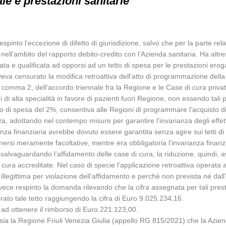
le e prestazioni sanitarie
into l’eccezione di difetto di giurisdizione, salvo che per la parte re
ell’ambito del rapporto debito-credito con l’Azienda sanitaria. Ha altresì
ata e qualificata ad opporsi ad un tetto di spesa per le prestazioni ero
co aveva censurato la modifica retroattiva dell’atto di programmazione del
, comma 2, dell’accordo triennale fra la Regione e le Case di cura privat
 di alta specialità in favore di pazienti fuori Regione, non essendo tali p
o di spesa del 2%, consentiva alle Regioni di programmare l’acquisto di 
za, adottando nel contempo misure per garantire l’invarianza degli effett
nza finanziaria avrebbe dovuto essere garantita senza agire sui tetti di 
enersi meramente facoltative, mentre era obbligatoria l’invarianza finanzia
 salvaguardando l’affidamento delle case di cura; la riduzione, quindi,
cura accreditate. Nel caso di specie l’applicazione retroattiva operata a
 illegittima per violazione dell’affidamento e perché non prevista né dal
invece respinto la domanda rilevando che la cifra assegnata per tali pre
orato tale tetto raggiungendo la cifra di Euro 9.025.234,16.
ata ad ottenere il rimborso di Euro 221.123,00.
sia la Regione Friuli Venezia Giulia (appello RG 815/2021) che la Azie