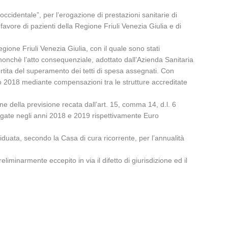
 occidentale”, per l’erogazione di prestazioni sanitarie di
 favore di pazienti della Regione Friuli Venezia Giulia e di
ione Friuli Venezia Giulia, con il quale sono stati
i, nonchè l’atto consequenziale, adottato dall’Azienda Sanitaria
rtita del superamento dei tetti di spesa assegnati. Con
nno 2018 mediante compensazioni tra le strutture accreditate
ne della previsione recata dall’art. 15, comma 14, d.l. 6
rogate negli anni 2018 e 2019 rispettivamente Euro
duata, secondo la Casa di cura ricorrente, per l’annualità
liminarmente eccepito in via il difetto di giurisdizione ed il