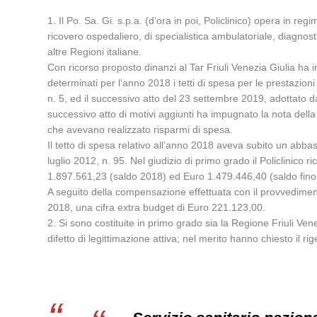
1. Il Po. Sa. Gi. s.p.a. (d’ora in poi, Policlinico) opera in re
ricovero ospedaliero, di specialistica ambulatoriale, diagnosti
altre Regioni italiane.
Con ricorso proposto dinanzi al Tar Friuli Venezia Giulia ha 
determinati per l’anno 2018 i tetti di spesa per le prestazioni
n. 5, ed il successivo atto del 23 settembre 2019, adottato d
successivo atto di motivi aggiunti ha impugnato la nota della 
che avevano realizzato risparmi di spesa.
Il tetto di spesa relativo all’anno 2018 aveva subito un abba
luglio 2012, n. 95. Nel giudizio di primo grado il Policlini
1.897.561,23 (saldo 2018) ed Euro 1.479.446,40 (saldo fino 
A seguito della compensazione effettuata con il provvediment
2018, una cifra extra budget di Euro 221.123,00.
2. Si sono costituite in primo grado sia la Regione Friuli Vene
difetto di legittimazione attiva; nel merito hanno chiesto il rig