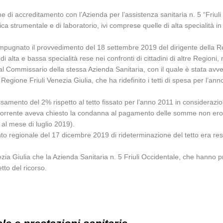
gime di accreditamento con l’Azienda per l’assistenza sanitaria n. 5 “Friuli
ca strumentale e di laboratorio, ivi comprese quelle di alta specialità in
impugnato il provvedimento del 18 settembre 2019 del dirigente della Reg
 di alta e bassa specialità rese nei confronti di cittadini di altre Region
al Commissario della stessa Azienda Sanitaria, con il quale è stata avve
Regione Friuli Venezia Giulia, che ha ridefinito i tetti di spesa per l’a
ssamento del 2% rispetto al tetto fissato per l’anno 2011 in considerazio
co ricorrente aveva chiesto la condanna al pagamento delle somme non e
al mese di luglio 2019).
o regionale del 17 dicembre 2019 di rideterminazione del tetto era resi
zia Giulia che la Azienda Sanitaria n. 5 Friuli Occidentale, che hanno pre
etto del ricorso.