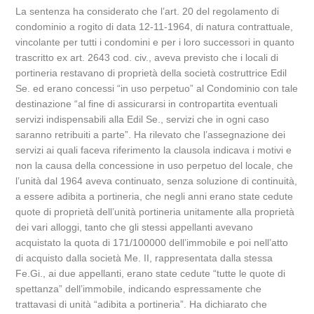
La sentenza ha considerato che l’art. 20 del regolamento di
condominio a rogito di data 12-11-1964, di natura contrattuale,
vincolante per tutti i condomini e per i loro successori in quanto
trascritto ex art. 2643 cod. civ., aveva previsto che i locali di
portineria restavano di proprietà della società costruttrice Edil
Se. ed erano concessi “in uso perpetuo” al Condominio con tale
destinazione “al fine di assicurarsi in contropartita eventuali
servizi indispensabili alla Edil Se., servizi che in ogni caso
saranno retribuiti a parte”. Ha rilevato che l’assegnazione dei
servizi ai quali faceva riferimento la clausola indicava i motivi e
non la causa della concessione in uso perpetuo del locale, che
l’unità dal 1964 aveva continuato, senza soluzione di continuità,
a essere adibita a portineria, che negli anni erano state cedute
quote di proprietà dell’unità portineria unitamente alla proprietà
dei vari alloggi, tanto che gli stessi appellanti avevano
acquistato la quota di 171/100000 dell’immobile e poi nell’atto
di acquisto dalla società Me. II, rappresentata dalla stessa
Fe.Gi., ai due appellanti, erano state cedute “tutte le quote di
spettanza” dell’immobile, indicando espressamente che
trattavasi di unità “adibita a portineria”. Ha dichiarato che