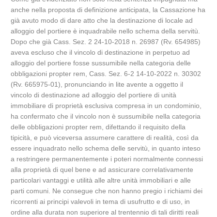
anche nella proposta di definizione anticipata, la Cassazione ha
già avuto modo di dare atto che la destinazione di locale ad
alloggio del portiere è inquadrabile nello schema della servitù.
Dopo che già Cass. Sez. 2 24-10-2018 n. 26987 (Rv. 654985)
aveva escluso che il vincolo di destinazione in perpetuo ad
alloggio del portiere fosse sussumibile nella categoria delle
obbligazioni propter rem, Cass. Sez. 6-2 14-10-2022 n. 30302
(Rv. 665975-01), pronunciando in lite avente a oggetto il
vincolo di destinazione ad alloggio del portiere di unità
immobiliare di proprietà esclusiva compresa in un condominio,
ha confermato che il vincolo non è sussumibile nella categoria
delle obbligazioni propter rem, difettando il requisito della
tipicità, e può viceversa assumere carattere di realità, così da
essere inquadrato nello schema delle servitù, in quanto inteso
a restringere permanentemente i poteri normalmente connessi
alla proprietà di quel bene e ad assicurare correlativamente
particolari vantaggi e utilità alle altre unità immobiliari e alle
parti comuni. Ne consegue che non hanno pregio i richiami dei
ricorrenti ai principi valevoli in tema di usufrutto e di uso, in
ordine alla durata non superiore al trentennio di tali diritti reali