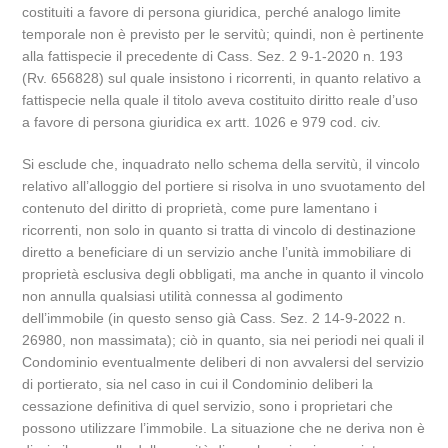
costituiti a favore di persona giuridica, perché analogo limite
temporale non è previsto per le servitù; quindi, non è pertinente
alla fattispecie il precedente di Cass. Sez. 2 9-1-2020 n. 193
(Rv. 656828) sul quale insistono i ricorrenti, in quanto relativo a
fattispecie nella quale il titolo aveva costituito diritto reale d’uso
a favore di persona giuridica ex artt. 1026 e 979 cod. civ.
Si esclude che, inquadrato nello schema della servitù, il vincolo
relativo all’alloggio del portiere si risolva in uno svuotamento del
contenuto del diritto di proprietà, come pure lamentano i
ricorrenti, non solo in quanto si tratta di vincolo di destinazione
diretto a beneficiare di un servizio anche l’unità immobiliare di
proprietà esclusiva degli obbligati, ma anche in quanto il vincolo
non annulla qualsiasi utilità connessa al godimento
dell’immobile (in questo senso già Cass. Sez. 2 14-9-2022 n.
26980, non massimata); ciò in quanto, sia nei periodi nei quali il
Condominio eventualmente deliberi di non avvalersi del servizio
di portierato, sia nel caso in cui il Condominio deliberi la
cessazione definitiva di quel servizio, sono i proprietari che
possono utilizzare l’immobile. La situazione che ne deriva non è