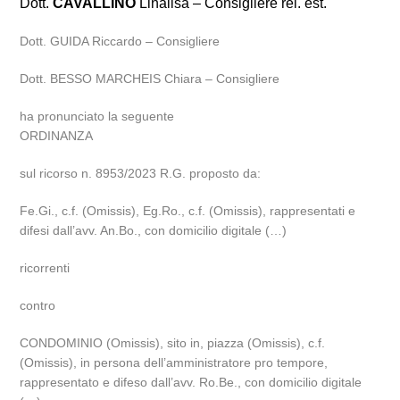
Dott.
CAVALLINO
Linalisa – Consigliere rel. est.
Dott. GUIDA Riccardo – Consigliere
Dott. BESSO MARCHEIS Chiara – Consigliere
ha pronunciato la seguente
ORDINANZA
sul ricorso n. 8953/2023 R.G. proposto da:
Fe.Gi., c.f. (Omissis), Eg.Ro., c.f. (Omissis), rappresentati e
difesi dall’avv. An.Bo., con domicilio digitale (…)
ricorrenti
contro
CONDOMINIO (Omissis), sito in, piazza (Omissis), c.f.
(Omissis), in persona dell’amministratore pro tempore,
rappresentato e difeso dall’avv. Ro.Be., con domicilio digitale