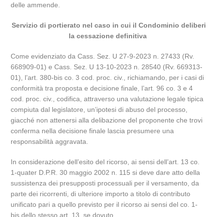
delle ammende.
Servizio di portierato nel caso in cui il Condominio deliberi
la cessazione definitiva
Come evidenziato da Cass. Sez. U 27-9-2023 n. 27433 (Rv.
668909-01) e Cass. Sez. U 13-10-2023 n. 28540 (Rv. 669313-
01), l’art. 380-bis co. 3 cod. proc. civ., richiamando, per i casi di
conformità tra proposta e decisione finale, l’art. 96 co. 3 e 4
cod. proc. civ., codifica, attraverso una valutazione legale tipica
compiuta dal legislatore, un’ipotesi di abuso del processo,
giacché non attenersi alla delibazione del proponente che trovi
conferma nella decisione finale lascia presumere una
responsabilità aggravata.
In considerazione dell’esito del ricorso, ai sensi dell’art. 13 co.
1-quater D.P.R. 30 maggio 2002 n. 115 si deve dare atto della
sussistenza dei presupposti processuali per il versamento, da
parte dei ricorrenti, di ulteriore importo a titolo di contributo
unificato pari a quello previsto per il ricorso ai sensi del co. 1-
bis dello stesso art. 13, se dovuto.