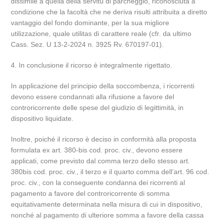
dissimile a quella della servitù di parcheggio, riconosciuta a
condizione che la facoltà che ne deriva risulti attribuita a diretto
vantaggio del fondo dominante, per la sua migliore
utilizzazione, quale utilitas di carattere reale (cfr. da ultimo
Cass. Sez. U 13-2-2024 n. 3925 Rv. 670197-01).
4. In conclusione il ricorso è integralmente rigettato.
In applicazione del principio della soccombenza, i ricorrenti
devono essere condannati alla rifusione a favore del
controricorrente delle spese del giudizio di legittimità, in
dispositivo liquidate.
Inoltre, poiché il ricorso è deciso in conformità alla proposta
formulata ex art. 380-bis cod. proc. civ., devono essere
applicati, come previsto dal comma terzo dello stesso art.
380bis cod. proc. civ., il terzo e il quarto comma dell’art. 96 cod.
proc. civ., con la conseguente condanna dei ricorrenti al
pagamento a favore del controricorrente di somma
equitativamente determinata nella misura di cui in dispositivo,
nonché al pagamento di ulteriore somma a favore della cassa