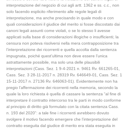
interpretazione del negozio di cui agli artt. 1362 e ss. c.c., non
solo facendo esplicito riferimento alle regole legali di
interpretazione, ma anche precisando in quale modo e con
quali considerazioni il giudice del merito si fosse discostato dai
canoni legali assunti come violati, o se lo stesso li avesse
applicati sulla base di considerazioni illogiche o insufficienti; la
censura non poteva risolversi nella mera contrapposizione tra
l’interpretazione dei ricorrenti e quella accolta dalla sentenza
impugnata, poiché quest’ultima non deve essere l’unica
astrattamente possibile, ma solo una delle plausibili
interpretazioni (Cass. Sez. 1 9-4-2021 n. 9461 Rv. 661265-01,
Cass. Sez. 3 28-11-2017 n. 28319 Rv. 646649-01, Cass. Sez. 1
15-11-2017 n. 27136 Rv. 646063-01). Evidentemente non ha
pregio l’affermazione dei ricorrenti nella memoria, secondo la
quale la loro richiesta è quella di cassare la sentenza “al fine di
interpretare il contratto intercorso tra le parti in modo conforme
al principio di diritto già formulato con la citata sentenza Cass.
n. 193 del 2020”: a tale fine i ricorrenti avrebbero dovuto
svolgere il motivo facendo emergere che l’interpretazione del
contratto eseguita dal giudice di merito era stata eseguita in