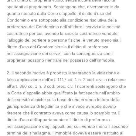
di un diritto di proprietà vuoto, senza alcuna delle facoltà
spettanti al proprietario. Sostengono che, diversamente da
quanto ritenuto dalla Corte d’appello, il diritto d’uso del
Condominio era sottoposto alla condizione risolutiva della
preferenza del Condominio nell’affidare i servizi alla società
costruttrice per cui, avendo la società costruttrice venduto
l’alloggio del portiere a persone fisiche, è venuto meno sia il
diritto d’uso del Condominio sia il diritto di preferenza
nell’assegnazione dei servizi, con la conseguenza che i
proprietari possono rientrare nel possesso dell’immobile.
2. Il secondo motivo è proposto lamentando la violazione e
falsa applicazione dell’art. 1117 co. 1 n. 2 cod. civ. in relazione
all’art. 360 co. 1 n. 3 cod. proc. civ. I ricorrenti sostengono che
la Corte d’appello abbia qualificato la fattispecie nell’ambito
delle servitù atipiche sulla base di una erronea lettura della
giurisprudenza di legittimità e che invece avrebbe dovuto
ritenere che il contratto aveva come causa lo scambio tra il
diritto d’uso dell’appartamento e il diritto di preferenza
nell’assegnazione degli appalti per cui, venuto meno il secondo
termine del sinallagma, l’immobile doveva essere restituito ai