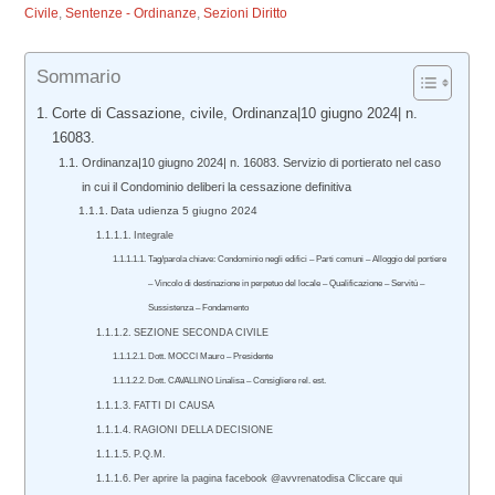
Civile
,
Sentenze - Ordinanze
,
Sezioni Diritto
Sommario
Corte di Cassazione, civile, Ordinanza|10 giugno 2024| n.
16083.
Ordinanza|10 giugno 2024| n. 16083. Servizio di portierato nel caso
in cui il Condominio deliberi la cessazione definitiva
Data udienza 5 giugno 2024
Integrale
Tag/parola chiave: Condominio negli edifici – Parti comuni – Alloggio del portiere
– Vincolo di destinazione in perpetuo del locale – Qualificazione – Servitù –
Sussistenza – Fondamento
SEZIONE SECONDA CIVILE
Dott. MOCCI Mauro – Presidente
Dott. CAVALLINO Linalisa – Consigliere rel. est.
FATTI DI CAUSA
RAGIONI DELLA DECISIONE
P.Q.M.
Per aprire la pagina facebook @avvrenatodisa Cliccare qui