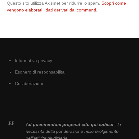
Questo sito utilizza Akismet per ridurre lo spam.
Scopri come
vengono elaborati i dati derivati dai commenti
.
Informativa privacy
Esonero di responsabilità
Collaborazioni
Ad poenitendum properat cito qui iudicat
- la
necessità della ponderazione nello svolgimento
dell'attività giudiziaria