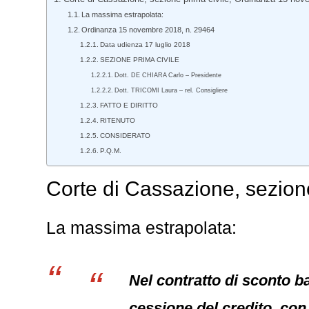
La massima estrapolata:
Ordinanza 15 novembre 2018, n. 29464
Data udienza 17 luglio 2018
SEZIONE PRIMA CIVILE
Dott. DE CHIARA Carlo – Presidente
Dott. TRICOMI Laura – rel. Consigliere
FATTO E DIRITTO
RITENUTO
CONSIDERATO
P.Q.M.
Corte di Cassazione, sezion
La massima estrapolata:
Nel contratto di sconto ba
cessione del credito, con