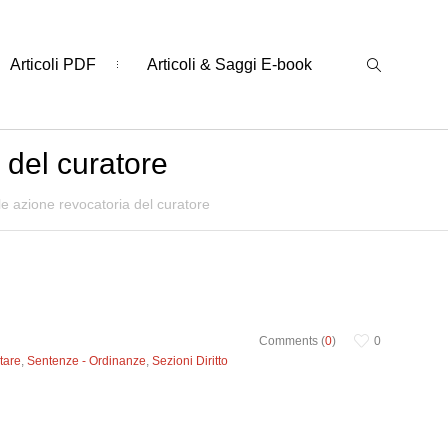
Articoli PDF
Articoli & Saggi E-book
 del curatore
e azione revocatoria del curatore
Comments (
0
)
0
ntare
,
Sentenze - Ordinanze
,
Sezioni Diritto