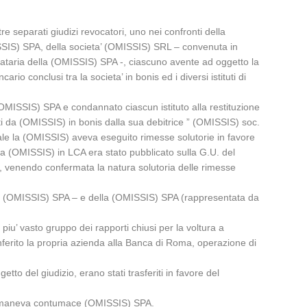
e separati giudizi revocatori, uno nei confronti della
ISSIS) SPA, della societa’ (OMISSIS) SRL – convenuta in
taria della (OMISSIS) SPA -, ciascuno avente ad oggetto la
io conclusi tra la societa’ in bonis ed i diversi istituti di
OMISSIS) SPA e condannato ciascun istituto alla restituzione
i da (OMISSIS) in bonis dalla sua debitrice ” (OMISSIS) soc.
ibunale la (OMISSIS) aveva eseguito rimesse solutorie in favore
 la (OMISSIS) in LCA era stato pubblicato sulla G.U. del
i, venendo confermata la natura solutoria delle rimesse
di (OMISSIS) SPA – e della (OMISSIS) SPA (rappresentata da
iu’ vasto gruppo dei rapporti chiusi per la voltura a
onferito la propria azienda alla Banca di Roma, operazione di
to del giudizio, erano stati trasferiti in favore del
e; rimaneva contumace (OMISSIS) SPA.