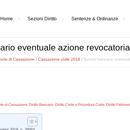
Home
Sezioni Diritto
Sentenze & Ordinanze
rio eventuale azione revocatoria
orte di Cassazione
/
Cassazione civile 2018
/
Sconto bancario eventual
rte di Cassazione
,
Diritto Bancario
,
Diritto Civile e Procedura Civile
,
Diritto Fallime
embre 2018, n. 29464.