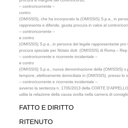
procura a margine del controricorso;
– controricorrente –
contro
(OMISSIS), che ha incorporato la (OMISSIS) S.p.a., in perso
rappresenta e difende, giusta procura in calce al controricor
– controricorrente –
e contro
(OMISSIS) S.p.a., in persona del legale rappresentante pro 
procura speciale per Notaio dott. (OMISSIS) di Roma – Rep
– controricorrente e ricorrente incidentale –
e contro
(OMISSIS) S.p.a., nuova denominazione della (OMISSIS) s.p.
tempore, elettivamente domiciliata in (OMISSIS), presso lo s
– controricorrente e ricorrente incidentale –
avverso la sentenza n. 1705/2013 della CORTE D’APPELLO 
udita la relazione della causa svolta nella camera di consi
FATTO E DIRITTO
RITENUTO