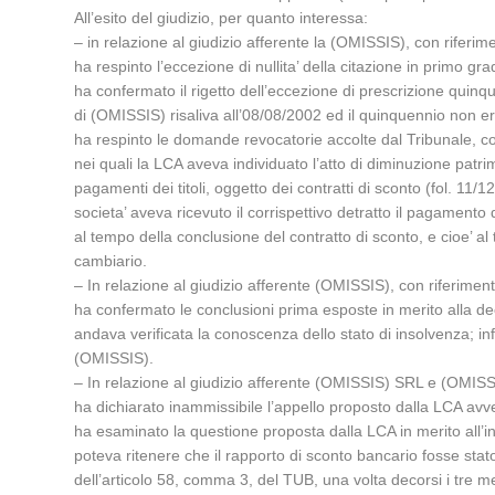
All’esito del giudizio, per quanto interessa:
– in relazione al giudizio afferente la (OMISSIS), con riferim
ha respinto l’eccezione di nullita’ della citazione in primo g
ha confermato il rigetto dell’eccezione di prescrizione quinq
di (OMISSIS) risaliva all’08/08/2002 ed il quinquennio non e
ha respinto le domande revocatorie accolte dal Tribunale, cos
nei quali la LCA aveva individuato l’atto di diminuzione patr
pagamenti dei titoli, oggetto dei contratti di sconto (fol. 11/
societa’ aveva ricevuto il corrispettivo detratto il pagament
al tempo della conclusione del contratto di sconto, e cioe’ 
cambiario.
– In relazione al giudizio afferente (OMISSIS), con riferiment
ha confermato le conclusioni prima esposte in merito alla dec
andava verificata la conoscenza dello stato di insolvenza; in
(OMISSIS).
– In relazione al giudizio afferente (OMISSIS) SRL e (OMISSI
ha dichiarato inammissibile l’appello proposto dalla LCA avver
ha esaminato la questione proposta dalla LCA in merito all’i
poteva ritenere che il rapporto di sconto bancario fosse stat
dell’articolo 58, comma 3, del TUB, una volta decorsi i tre me