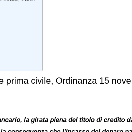
e prima civile, Ordinanza 15 nov
ncario, la girata piena del titolo di credito 
 la conseguenza che l’incasso del denaro pa