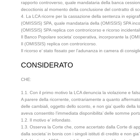
rapporto controverso, quale mandataria della banca cessiona
decoctionis al momento della conclusione del contratto di sc
4. La LCA ricorre per la cassazione della sentenza in epigraf
(OMISSIS) SPA, quale mandataria della (OMISSIS) SPA incorp
(OMISSIS) SPA replica con controricorso e ricorso incidenta
Il Banco Popolare societa’ cooperativa, incorporante la (OM
Il (OMISSIS) replica con controricorso.
Il ricorso e’ stato fissato per l’adunanza in camera di consiglio 
CONSIDERATO
CHE:
1.1. Con il primo motivo la LCA denuncia la violazione e falsa
A parere della ricorrente, contrariamente a quanto affermato
delle cambiali, oggetto dello sconto, e non gia’ quello della 
aveva consentito l’immediata disponibilita’ delle somme porta
1.2. Il motivo e’ infondato.
1.3. Osserva la Corte che, come accertato dalla Corte di appe
dalla societa’ in bonis con i singoli istituti di credito e non gi