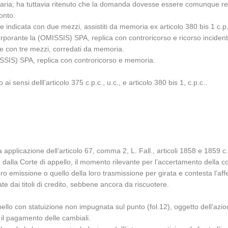
ria; ha tuttavia ritenuto che la domanda dovesse essere comunque resp
onto.
e indicata con due mezzi, assistiti da memoria ex articolo 380 bis 1 c.p.
orante la (OMISSIS) SPA, replica con controricorso e ricorso inciden
le con tre mezzi, corredati da memoria.
ISSIS) SPA, replica con controricorso e memoria.
ai sensi delll’articolo 375 c.p.c., u.c., e articolo 380 bis 1, c.p.c..
 applicazione dell’articolo 67, comma 2, L. Fall., articoli 1858 e 1859 c.
 dalla Corte di appello, il momento rilevante per l’accertamento della 
loro emissione o quello della loro trasmissione per girata e contesta l’a
te dai titoli di credito, sebbene ancora da riscuotere.
llo con statuizione non impugnata sul punto (fol.12), oggetto dell’azion
a’ il pagamento delle cambiali.