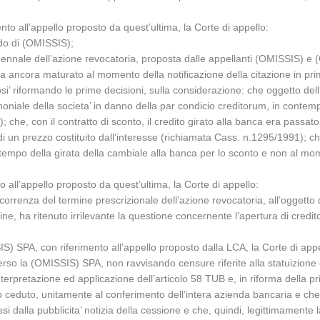
ento all’appello proposto da quest’ultima, la Corte di appello:
rado di (OMISSIS);
uennale dell’azione revocatoria, proposta dalle appellanti (OMISSIS) e (
ra ancora maturato al momento della notificazione della citazione in pr
i’ riformando le prime decisioni, sulla considerazione: che oggetto dell’
imoniale della societa’ in danno della par condicio creditorum, in contem
12); che, con il contratto di sconto, il credito girato alla banca era pass
o di un prezzo costituito dall’interesse (richiamata Cass. n.1295/1991);
al tempo della girata della cambiale alla banca per lo sconto e non al 
o all’appello proposto da quest’ultima, la Corte di appello:
orrenza del termine prescrizionale dell’azione revocatoria, all’oggetto
fine, ha ritenuto irrilevante la questione concernente l’apertura di cred
S) SPA, con riferimento all’appello proposto dalla LCA, la Corte di appe
so la (OMISSIS) SPA, non ravvisando censure riferite alla statuizione del
nterpretazione ed applicazione dell’articolo 58 TUB e, in riforma della 
o ceduto, unitamente al conferimento dell’intera azienda bancaria e che 
si dalla pubblicita’ notizia della cessione e che, quindi, legittimamente