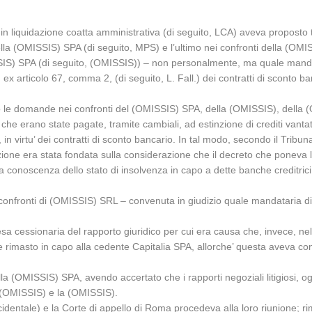
n liquidazione coatta amministrativa (di seguito, LCA) aveva proposto tr
lla (OMISSIS) SPA (di seguito, MPS) e l’ultimo nei confronti della (OM
SIS) SPA (di seguito, (OMISSIS)) – non personalmente, ma quale manda
 articolo 67, comma 2, (di seguito, L. Fall.) dei contratti di sconto bancar
to le domande nei confronti del (OMISSIS) SPA, della (OMISSIS), della (
e erano state pagate, tramite cambiali, ad estinzione di crediti vantat
ari, in virtu’ dei contratti di sconto bancario. In tal modo, secondo il Tr
tuizione era stata fondata sulla considerazione che il decreto che poneva
 conoscenza dello stato di insolvenza in capo a dette banche creditric
 confronti di (OMISSIS) SRL – convenuta in giudizio quale mandataria 
 cessionaria del rapporto giuridico per cui era causa che, invece, nel p
be rimasto in capo alla cedente Capitalia SPA, allorche’ questa aveva c
.
 (OMISSIS) SPA, avendo accertato che i rapporti negoziali litigiosi, ogget
la (OMISSIS) e la (OMISSIS).
 incidentale) e la Corte di appello di Roma procedeva alla loro riunion