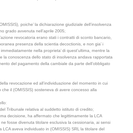
OMISSIS), poiche’ la dichiarazione giudiziale dell’insolvenza
imo grado avvenuta nell’aprile 2005;
azione revocatoria erano stati i contratti di sconto bancario,
poranea presenza della scientia decoctionis, e non gia’ i
ato immediatamente nella proprieta’ di quest’ultima, mentre la
 che la conoscenza dello stato di insolvenza andava rapportata
momento del pagamento della cambiale da parte dell’obbligato
 della revocazione ed all’individuazione del momento in cui
ito che il (OMISSIS) sosteneva di avere concesso alla
llo:
 Tribunale relativa al suddetto istituto di credito;
prima decisione, ha affermato che legittimamente la LCA
ne fosse divenuta titolare esclusiva la cessionaria, ai sensi
 la LCA aveva individuato in (OMISSIS) SRL la titolare del