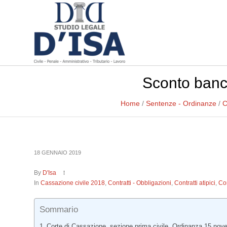
Sconto banca
Home
/
Sentenze - Ordinanze
/
C
18 GENNAIO 2019
By
D'Isa
In
Cassazione civile 2018
,
Contratti - Obbligazioni
,
Contratti atipici
,
Co
Sommario
Corte di Cassazione, sezione prima civile, Ordinanza 15 nov