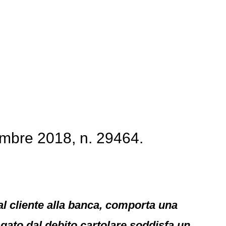
embre 2018, n. 29464.
dal cliente alla banca, comporta una
gato dal debito cartolare soddisfa un