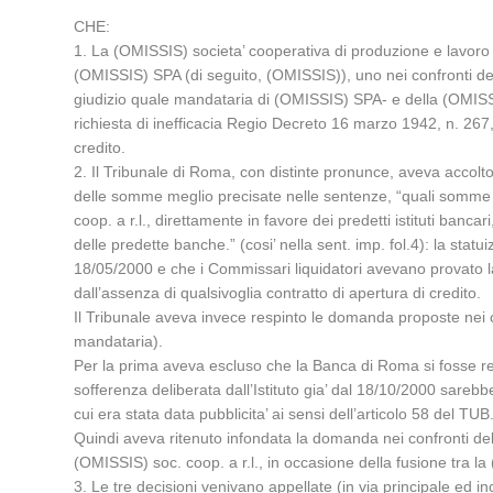
CHE:
1. La (OMISSIS) societa’ cooperativa di produzione e lavoro i
(OMISSIS) SPA (di seguito, (OMISSIS)), uno nei confronti de
giudizio quale mandataria di (OMISSIS) SPA- e della (OMIS
richiesta di inefficacia Regio Decreto 16 marzo 1942, n. 267, ex
credito.
2. Il Tribunale di Roma, con distinte pronunce, aveva accol
delle somme meglio precisate nelle sentenze, “quali somme ch
coop. a r.l., direttamente in favore dei predetti istituti banc
delle predette banche.” (cosi’ nella sent. imp. fol.4): la sta
18/05/2000 e che i Commissari liquidatori avevano provato la
dall’assenza di qualsivoglia contratto di apertura di credito.
Il Tribunale aveva invece respinto le domanda proposte nei
mandataria).
Per la prima aveva escluso che la Banca di Roma si fosse resa
sofferenza deliberata dall’Istituto gia’ dal 18/10/2000 sareb
cui era stata data pubblicita’ ai sensi dell’articolo 58 del TUB
Quindi aveva ritenuto infondata la domanda nei confronti della
(OMISSIS) soc. coop. a r.l., in occasione della fusione tra 
3. Le tre decisioni venivano appellate (in via principale ed