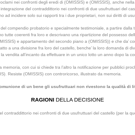
roclami nei confronti degli eredi di (OMISSIS) e (OMISSIS), anche nella 
di integrazione del contraddittorio nei confronti di due usufruttuari del
 ad incidere solo sui rapporti tra i due proprietari, non sui diritti di usu
 del compendio probatorio e specialmente testimoniale, a partire dalla 
ano tutte coerenti fra loro e descrivano una ripartizione del possesso d
MISSIS) e appartamento del secondo piano a (OMISSIS)) e che da’ conto
tto a una divisione fra loro del castello, benche’ la loro domanda di di
a vendita all’incanto da effettuare in un unico lotto un anno dopo la co
a memoria, con cui si chiede tra l’altro la notificazione per pubblici pr
IS). Resiste (OMISSIS) con controricorso, illustrato da memoria.
omunione di un bene gli usufruttuari non rivestono la qualità di li
RAGIONI
DELLA DECISIONE
l contraddittorio nei confronti di due usufruttuari del castello (per la