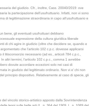
ssaria del giudizio. Cfr., inoltre, Cass. 20040/2019: ove
ria la partecipazione dell’usufruttuario. Infatti, non vi sono
ma di legittimazione straordinaria in capo all’usufruttuario e
 un bene, gli eventuali usufruttuari debbano
rocessuale espressione della cultura giuridica liberale
nti di chi agire in giudizio (oltre che decidere se, quando e
va argomentato che l’articolo 102 c.p.c. dovesse applicarsi
 litisconsorzio necessario (ad es., articoli 784 c.p.c.,
In altri termini, l’articolo 102 c.p.c., comma 1 avrebbe
ebbero dovute accordare eccezioni solo nei casi di
ta in giudizio del legittimato ordinario. Non vi e’ chi non
el principio dispositivo. Relativamente al caso di specie, gli
ne del vincolo storico-artistico apposto dalla Sovrintendenza
delle leggi sulle belle arti (L. n. 364 del 1909, L. n. 1089 del