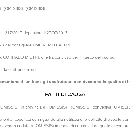
), (OMISSIS), (OMISSIS);
 217/2017 depositata il 27/07/2017;
2023 dal consigliere Dott. REMO CAPONI;
ale, CORRADO MISTRI, che ha concluso per il rigetto del ricorso;
er la controricorrente.
omunione di un bene gli usufruttuari non rivestono la qualità di li
FATTI
DI CAUSA
il (OMISSIS), in provincia di (OMISSIS)), (OMISSIS), conveniva (OMISS
ate dall’appellata con riguardo alla notificazione dell’atto di appello per
r avendo ceduto a (OMISSIS) in corso di causa le loro quote di compropr