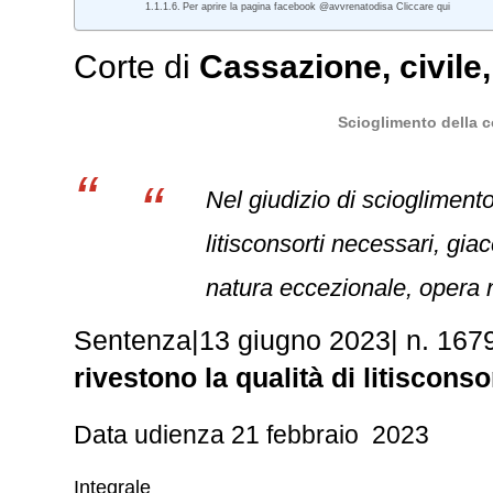
Per aprire la pagina facebook @avvrenatodisa Cliccare qui
Corte di
Cassazione
,
civile
Scioglimento della c
Nel giudizio di scioglimento
litisconsorti necessari, giac
natura eccezionale, opera ne
Sentenza
|
13 giugno 2023
|
n. 167
rivestono la qualità di litiscons
Data udienza 21 febbraio 2023
Integrale