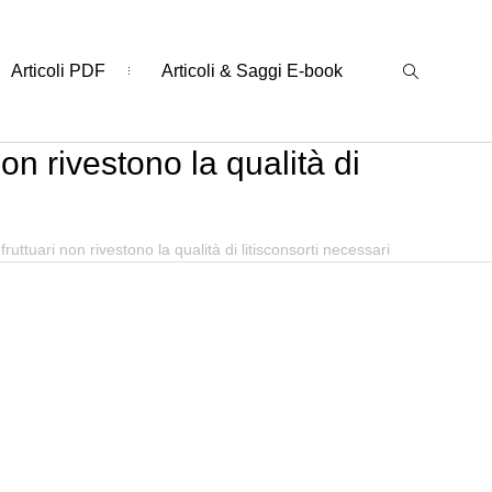
Articoli PDF
Articoli & Saggi E-book
n rivestono la qualità di
uttuari non rivestono la qualità di litisconsorti necessari