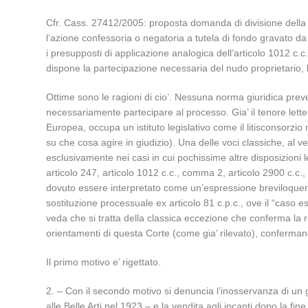
Cfr. Cass. 27412/2005: proposta domanda di divisione della nu
l’azione confessoria o negatoria a tutela di fondo gravato da 
i presupposti di applicazione analogica dell’articolo 1012 c.c.
dispone la partecipazione necessaria del nudo proprietario, leg
Ottime sono le ragioni di cio’. Nessuna norma giuridica preve
necessariamente partecipare al processo. Gia’ il tenore lettera
Europea, occupa un istituto legislativo come il litisconsorzio
su che cosa agire in giudizio). Una delle voci classiche, al ve
esclusivamente nei casi in cui pochissime altre disposizioni 
articolo 247, articolo 1012 c.c., comma 2, articolo 2900 c.c.
dovuto essere interpretato come un’espressione breviloquente 
sostituzione processuale ex articolo 81 c.p.c., ove il “caso 
veda che si tratta della classica eccezione che conferma la re
orientamenti di questa Corte (come gia’ rilevato), conferma
Il primo motivo e’ rigettato.
2. – Con il secondo motivo si denuncia l’inosservanza di un gi
alle Belle Arti nel 1923 – e la vendita agli incanti dopo la fin