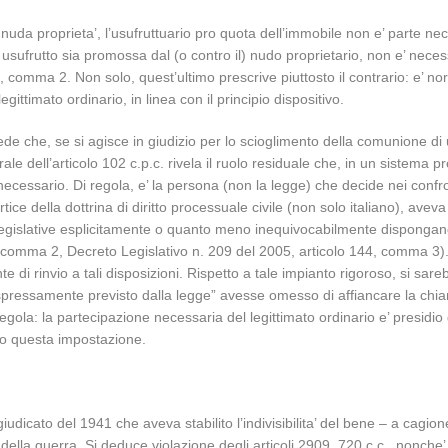
da proprieta’, l’usufruttuario pro quota dell’immobile non e’ parte nece
usufrutto sia promossa dal (o contro il) nudo proprietario, non e’ necessa
, comma 2. Non solo, quest’ultimo prescrive piuttosto il contrario: e’ nor
ittimato ordinario, in linea con il principio dispositivo.
de che, se si agisce in giudizio per lo scioglimento della comunione di
le dell’articolo 102 c.p.c. rivela il ruolo residuale che, in un sistema p
 necessario. Di regola, e’ la persona (non la legge) che decide nei confro
rtice della dottrina di diritto processuale civile (non solo italiano), ave
legislative esplicitamente o quanto meno inequivocabilmente dispongano il
, comma 2, Decreto Legislativo n. 209 del 2005, articolo 144, comma 3). 
di rinvio a tali disposizioni. Rispetto a tale impianto rigoroso, si sar
espressamente previsto dalla legge” avesse omesso di affiancare la chiama
gola: la partecipazione necessaria del legittimato ordinario e’ presidio d
no questa impostazione.
udicato del 1941 che aveva stabilito l’indivisibilita’ del bene – a cagio
e della guerra. Si deduce violazione degli articoli 2909, 720 c.c., nonche’ 