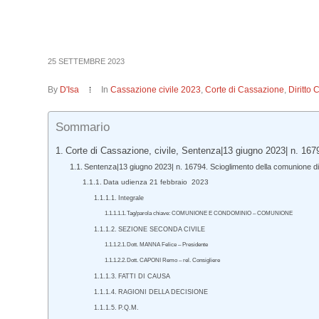
25 SETTEMBRE 2023
By
D'Isa
In
Cassazione civile 2023
,
Corte di Cassazione
,
Diritto 
Sommario
Corte di Cassazione, civile, Sentenza|13 giugno 2023| n. 167
Sentenza|13 giugno 2023| n. 16794. Scioglimento della comunione di un
Data udienza 21 febbraio 2023
Integrale
Tag/parola chiave: COMUNIONE E CONDOMINIO – COMUNIONE
SEZIONE SECONDA CIVILE
Dott. MANNA Felice – Presidente
Dott. CAPONI Remo – rel. Consigliere
FATTI DI CAUSA
RAGIONI DELLA DECISIONE
P.Q.M.