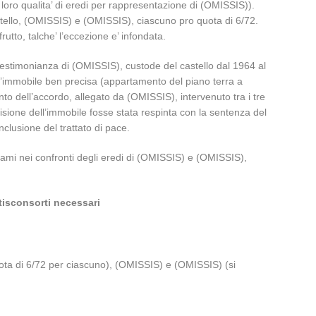
loro qualita’ di eredi per rappresentazione di (OMISSIS)).
 castello, (OMISSIS) e (OMISSIS), ciascuno pro quota di 6/72.
frutto, talche’ l’eccezione e’ infondata.
testimonianza di (OMISSIS), custode del castello dal 1964 al
ell’immobile ben precisa (appartamento del piano terra a
 dell’accordo, allegato da (OMISSIS), intervenuto tra i tre
visione dell’immobile fosse stata respinta con la sentenza del
nclusione del trattato di pace.
oclami nei confronti degli eredi di (OMISSIS) e (OMISSIS),
tisconsorti necessari
 quota di 6/72 per ciascuno), (OMISSIS) e (OMISSIS) (si