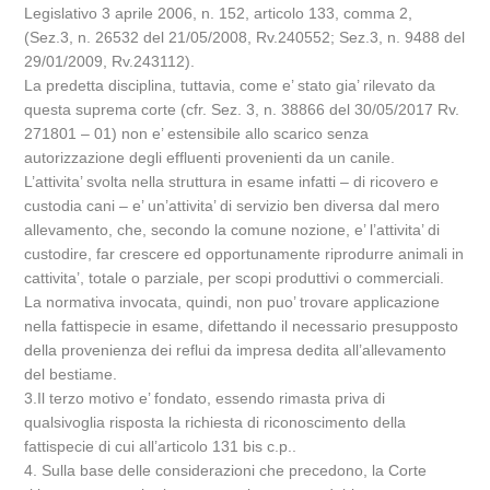
Legislativo 3 aprile 2006, n. 152, articolo 133, comma 2,
(Sez.3, n. 26532 del 21/05/2008, Rv.240552; Sez.3, n. 9488 del
29/01/2009, Rv.243112).
La predetta disciplina, tuttavia, come e’ stato gia’ rilevato da
questa suprema corte (cfr. Sez. 3, n. 38866 del 30/05/2017 Rv.
271801 – 01) non e’ estensibile allo scarico senza
autorizzazione degli effluenti provenienti da un canile.
L’attivita’ svolta nella struttura in esame infatti – di ricovero e
custodia cani – e’ un’attivita’ di servizio ben diversa dal mero
allevamento, che, secondo la comune nozione, e’ l’attivita’ di
custodire, far crescere ed opportunamente riprodurre animali in
cattivita’, totale o parziale, per scopi produttivi o commerciali.
La normativa invocata, quindi, non puo’ trovare applicazione
nella fattispecie in esame, difettando il necessario presupposto
della provenienza dei reflui da impresa dedita all’allevamento
del bestiame.
3.Il terzo motivo e’ fondato, essendo rimasta priva di
qualsivoglia risposta la richiesta di riconoscimento della
fattispecie di cui all’articolo 131 bis c.p..
4. Sulla base delle considerazioni che precedono, la Corte