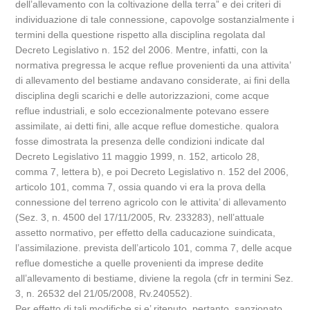
dell’allevamento con la coltivazione della terra” e dei criteri di
individuazione di tale connessione, capovolge sostanzialmente i
termini della questione rispetto alla disciplina regolata dal
Decreto Legislativo n. 152 del 2006. Mentre, infatti, con la
normativa pregressa le acque reflue provenienti da una attivita’
di allevamento del bestiame andavano considerate, ai fini della
disciplina degli scarichi e delle autorizzazioni, come acque
reflue industriali, e solo eccezionalmente potevano essere
assimilate, ai detti fini, alle acque reflue domestiche. qualora
fosse dimostrata la presenza delle condizioni indicate dal
Decreto Legislativo 11 maggio 1999, n. 152, articolo 28,
comma 7, lettera b), e poi Decreto Legislativo n. 152 del 2006,
articolo 101, comma 7, ossia quando vi era la prova della
connessione del terreno agricolo con le attivita’ di allevamento
(Sez. 3, n. 4500 del 17/11/2005, Rv. 233283), nell’attuale
assetto normativo, per effetto della caducazione suindicata,
l’assimilazione. prevista dell’articolo 101, comma 7, delle acque
reflue domestiche a quelle provenienti da imprese dedite
all’allevamento di bestiame, diviene la regola (cfr in termini Sez.
3, n. 26532 del 21/05/2008, Rv.240552).
Per effetto di tali modifiche si e’ ritenuto, pertanto, sanzionato