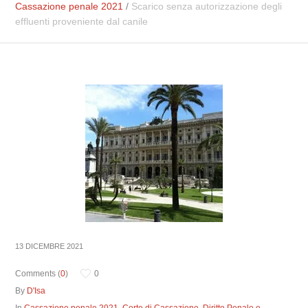
Cassazione penale 2021
/
Scarico senza autorizzazione degli
effluenti proveniente dal canile
13 DICEMBRE 2021
Comments (
0
)
0
By
D'Isa