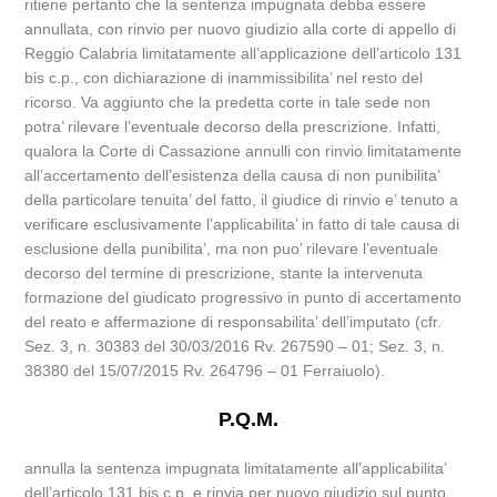
ritiene pertanto che la sentenza impugnata debba essere
annullata, con rinvio per nuovo giudizio alla corte di appello di
Reggio Calabria limitatamente all’applicazione dell’articolo 131
bis c.p., con dichiarazione di inammissibilita’ nel resto del
ricorso. Va aggiunto che la predetta corte in tale sede non
potra’ rilevare l’eventuale decorso della prescrizione. Infatti,
qualora la Corte di Cassazione annulli con rinvio limitatamente
all’accertamento dell’esistenza della causa di non punibilita’
della particolare tenuita’ del fatto, il giudice di rinvio e’ tenuto a
verificare esclusivamente l’applicabilita’ in fatto di tale causa di
esclusione della punibilita’, ma non puo’ rilevare l’eventuale
decorso del termine di prescrizione, stante la intervenuta
formazione del giudicato progressivo in punto di accertamento
del reato e affermazione di responsabilita’ dell’imputato (cfr.
Sez. 3, n. 30383 del 30/03/2016 Rv. 267590 – 01; Sez. 3, n.
38380 del 15/07/2015 Rv. 264796 – 01 Ferraiuolo).
P.Q.M.
annulla la sentenza impugnata limitatamente all’applicabilita’
dell’articolo 131 bis c.p. e rinvia per nuovo giudizio sul punto