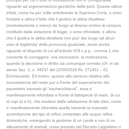
principio per cui il vizio di motivazione non e’ configurabile
riguardo ad argomentazioni giuridiche delle parti. Queste ultime
infatti, come ha piu’ volte sottolineato la Suprema Corte, o sono
fondate e allora il fatto che il giudice le abbia disattese
(motivatamente o meno) da’ luogo al diverso motivo di censura
costituito dalla violazione di legge; o sono infondate, e allora
che il giudice le abbia disattese non puo’ dar luogo ad alcun
vizio di legittimita’ della pronuncia giudiziale, avuto anche
riguardo al disposto di cui all’articolo 619 c.p.p., comma 1 che
consente di correggere, ove necessario, la motivazione,
quando la decisione in diritto sia comunque corretta (cfr. in tal
senso Sez. 1, n. 49237 del 22/09/2016 Rv. 271451 – 01
Emmanuele). Ed invero, quanto alla censura relativa alla
insussistenza del reato pur a fronte del superamento del
parametro inerente gli “escherichiacoli”, essa e’
manifestamente infondata a fronte di fattispecie di reato, di cui
ai capi a) e b), che esulano dalla valutazione di tale dato; come
e’ manifestamente infondata quella inerente la mancata
assimilazione del tipo di refluo contestato alle acque reflue
domestiche, emergendo la gestione di un canile e non di un
allevamento di animali, come previsto dal Decreto Legislativo n.