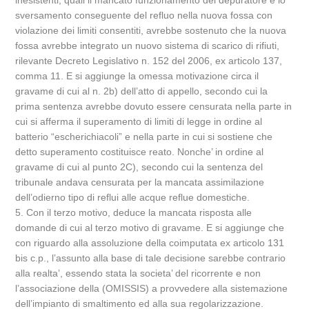
inesistenti, quali il mancato funzionamento del depuratore e lo
sversamento conseguente del refluo nella nuova fossa con
violazione dei limiti consentiti, avrebbe sostenuto che la nuova
fossa avrebbe integrato un nuovo sistema di scarico di rifiuti,
rilevante Decreto Legislativo n. 152 del 2006, ex articolo 137,
comma 11. E si aggiunge la omessa motivazione circa il
gravame di cui al n. 2b) dell’atto di appello, secondo cui la
prima sentenza avrebbe dovuto essere censurata nella parte in
cui si afferma il superamento di limiti di legge in ordine al
batterio “escherichiacoli” e nella parte in cui si sostiene che
detto superamento costituisce reato. Nonche’ in ordine al
gravame di cui al punto 2C), secondo cui la sentenza del
tribunale andava censurata per la mancata assimilazione
dell’odierno tipo di reflui alle acque reflue domestiche.
5. Con il terzo motivo, deduce la mancata risposta alle
domande di cui al terzo motivo di gravame. E si aggiunge che
con riguardo alla assoluzione della coimputata ex articolo 131
bis c.p., l’assunto alla base di tale decisione sarebbe contrario
alla realta’, essendo stata la societa’ del ricorrente e non
l’associazione della (OMISSIS) a provvedere alla sistemazione
dell’impianto di smaltimento ed alla sua regolarizzazione.