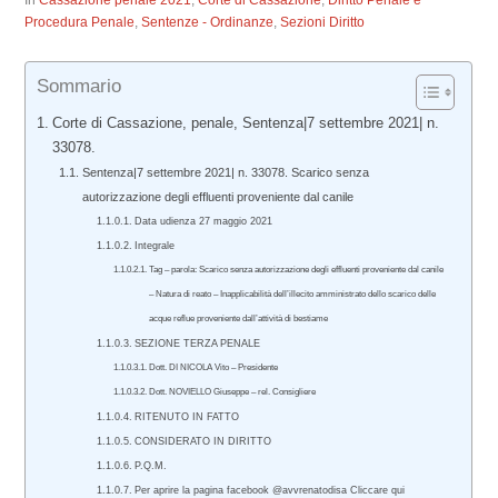
In
Cassazione penale 2021
,
Corte di Cassazione
,
Diritto Penale e
Procedura Penale
,
Sentenze - Ordinanze
,
Sezioni Diritto
Sommario
Corte di Cassazione, penale, Sentenza|7 settembre 2021| n.
33078.
Sentenza|7 settembre 2021| n. 33078. Scarico senza
autorizzazione degli effluenti proveniente dal canile
Data udienza 27 maggio 2021
Integrale
Tag – parola: Scarico senza autorizzazione degli effluenti proveniente dal canile
– Natura di reato – Inapplicabilità dell’illecito amministrato dello scarico delle
acque reflue proveniente dall’attività di bestiame
SEZIONE TERZA PENALE
Dott. DI NICOLA Vito – Presidente
Dott. NOVIELLO Giuseppe – rel. Consigliere
RITENUTO IN FATTO
CONSIDERATO IN DIRITTO
P.Q.M.
Per aprire la pagina facebook @avvrenatodisa Cliccare qui