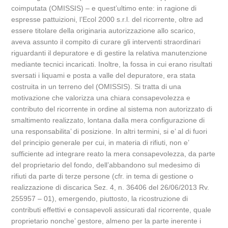
coimputata (OMISSIS) – e quest’ultimo ente: in ragione di
espresse pattuizioni, l’Ecol 2000 s.r.l. del ricorrente, oltre ad
essere titolare della originaria autorizzazione allo scarico,
aveva assunto il compito di curare gli interventi straordinari
riguardanti il depuratore e di gestire la relativa manutenzione
mediante tecnici incaricati. Inoltre, la fossa in cui erano risultati
sversati i liquami e posta a valle del depuratore, era stata
costruita in un terreno del (OMISSIS). Si tratta di una
motivazione che valorizza una chiara consapevolezza e
contributo del ricorrente in ordine al sistema non autorizzato di
smaltimento realizzato, lontana dalla mera configurazione di
una responsabilita’ di posizione. In altri termini, si e’ al di fuori
del principio generale per cui, in materia di rifiuti, non e’
sufficiente ad integrare reato la mera consapevolezza, da parte
del proprietario del fondo, dell’abbandono sul medesimo di
rifiuti da parte di terze persone (cfr. in tema di gestione o
realizzazione di discarica Sez. 4, n. 36406 del 26/06/2013 Rv.
255957 – 01), emergendo, piuttosto, la ricostruzione di
contributi effettivi e consapevoli assicurati dal ricorrente, quale
proprietario nonche’ gestore, almeno per la parte inerente i