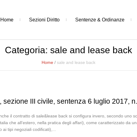
Home
Sezioni Diritto
Sentenze & Ordinanze
Categoria:
sale and lease back
Home
/
sale and lease back
sezione III civile, sentenza 6 luglio 2017, 
anche il contratto di sale&lease back si configura invero, secondo uno 
alia che all’estero, nella pratica degli affari), come caratterizzato da una
ai tipi negoziali codificati),...