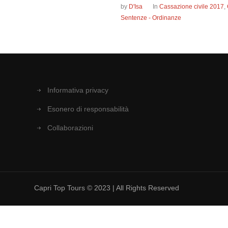
by
D'Isa
In
Cassazione civile 2017
,
Sentenze - Ordinanze
Informativa privacy
Esonero di responsabilità
Collaborazioni
Capri Top Tours © 2023 | All Rights Reserved