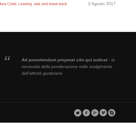
2 Agosto 2017
dura Civile
,
Leasing
,
sale and lease back
,
Ad poenitendum properat cito qui iudicat
- la
necessità della ponderazione nello svolgimento
dell'attività giudiziaria