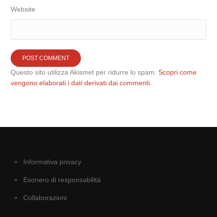
Website
Questo sito utilizza Akismet per ridurre lo spam.
Scopri come
vengono elaborati i dati derivati dai commenti
.
Informativa privacy
Esonero di responsabilità
Collaborazioni