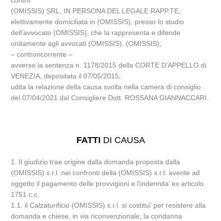
contro
(OMISSIS) SRL, IN PERSONA DEL LEGALE RAPP.TE,
elettivamente domiciliata in (OMISSIS), presso lo studio
dell’avvocato (OMISSIS), che la rappresenta e difende
unitamente agli avvocati (OMISSIS), (OMISSIS);
– controricorrente –
avverso la sentenza n. 1178/2015 della CORTE D’APPELLO di
VENEZIA, depositata il 07/05/2015;
udita la relazione della causa svolta nella camera di consiglio
del 07/04/2021 dal Consigliere Dott. ROSSANA GIANNACCARI.
FATTI
DI CAUSA
1. Il giudizio trae origine dalla domanda proposta dalla
(OMISSIS) s.r.l. nei confronti della (OMISSIS) s.r.l. avente ad
oggetto il pagamento delle provvigioni e l’indennita’ ex articolo
1751 c.c.
1.1. il Calzaturificio (OMISSIS) s.r.l. si costitui’ per resistere alla
domanda e chiese, in via riconvenzionale, la condanna