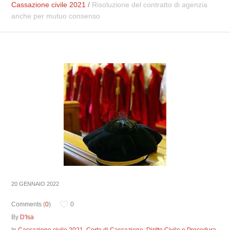
Cassazione civile 2021
/
Risoluzione del contratto di agenzia
anche per mutuo consenso
20 GENNAIO 2022
Comments (
0
)
0
By
D'Isa