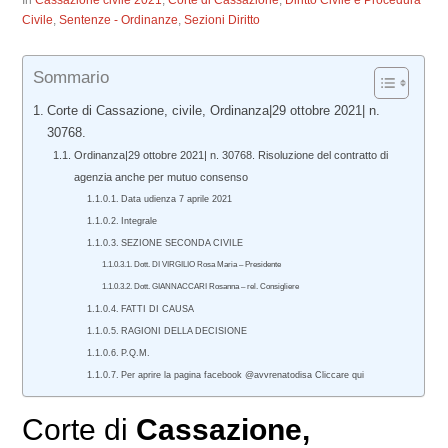
In
Cassazione civile 2021
,
Corte di Cassazione
,
Diritto Civile e Procedura
Civile
,
Sentenze - Ordinanze
,
Sezioni Diritto
Sommario
Corte di Cassazione, civile, Ordinanza|29 ottobre 2021| n.
30768.
Ordinanza|29 ottobre 2021| n. 30768. Risoluzione del contratto di
agenzia anche per mutuo consenso
Data udienza 7 aprile 2021
Integrale
SEZIONE SECONDA CIVILE
Dott. DI VIRGILIO Rosa Maria – Presidente
Dott. GIANNACCARI Rosanna – rel. Consigliere
FATTI DI CAUSA
RAGIONI DELLA DECISIONE
P.Q.M.
Per aprire la pagina facebook @avvrenatodisa Cliccare qui
Corte di
Cassazione,