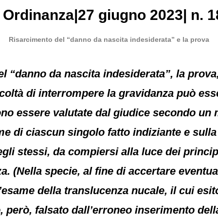
,
Ordinanza
|
27 giugno 2023
|
n. 1
Risarcimento del “danno da nascita indesiderata” e la prova
el “danno da nascita indesiderata”, la prova
facoltà di interrompere la gravidanza può es
ono essere valutate dal giudice secondo un 
e di ciascun singolo fatto indiziante e sull
li stessi, da compiersi alla luce dei princip
a. (Nella specie, al fine di accertare eventu
l’esame della translucenza nucale, il cui esito
 però, falsato dall’erroneo inserimento dell