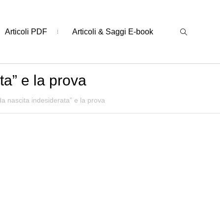
Articoli PDF
Articoli & Saggi E-book
a” e la prova
a nascita indesiderata” e la prova