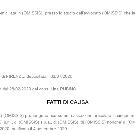
domiciliata in (OMISSIS), presso lo studio dell’avvocato (OMISSIS) che
i FIRENZE, depositata il 31/07/2020;
lio del 28/02/2023 dal cons. Lina RUBINO.
FATTI
DI CAUSA
MISSIS) propongono ricorso per cassazione articolato in cinque motivi
s.r.l., di (OMISSIS) s.p.a., di (OMISSIS), di (OMISSIS) nonche’ di (OM
 2020, notificata il 4 settembre 2020.