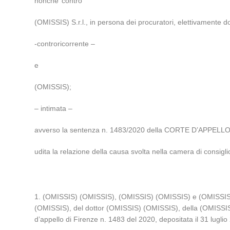
nonche’ contro
(OMISSIS) S.r.l., in persona dei procuratori, elettivamente 
-controricorrente –
e
(OMISSIS);
– intimata –
avverso la sentenza n. 1483/2020 della CORTE D’APPELLO d
udita la relazione della causa svolta nella camera di consig
1. (OMISSIS) (OMISSIS), (OMISSIS) (OMISSIS) e (OMISSIS) (O
(OMISSIS), del dottor (OMISSIS) (OMISSIS), della (OMISSIS) 
d’appello di Firenze n. 1483 del 2020, depositata il 31 luglio