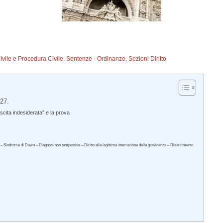
Civile e Procedura Civile
,
Sentenze - Ordinanze
,
Sezioni Diritto
327.
cita indesiderata” e la prova
 – Sindrome di Down – Diagnosi non tempestiva – Diritto alla legittima interruzione della gravidanza – Risarcimento