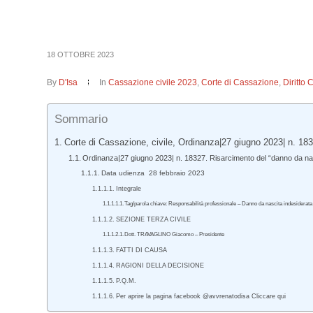
18 OTTOBRE 2023
By
D'Isa
In
Cassazione civile 2023
,
Corte di Cassazione
,
Diritto 
Sommario
Corte di Cassazione, civile, Ordinanza|27 giugno 2023| n. 18
Ordinanza|27 giugno 2023| n. 18327. Risarcimento del “danno da nas
Data udienza 28 febbraio 2023
Integrale
Tag/parola chiave: Responsabilità professionale – Danno da nascita indesiderata
SEZIONE TERZA CIVILE
Dott. TRAVAGLINO Giacomo – Presidente
FATTI DI CAUSA
RAGIONI DELLA DECISIONE
P.Q.M.
Per aprire la pagina facebook @avvrenatodisa Cliccare qui