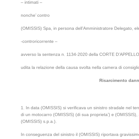
– intimati –
nonche’ contro
(OMISSIS) Spa, in persona dell’Amministratore Delegato, ele
-controricorrente –
avverso la sentenza n. 1134-2020 della CORTE D’APPELLO d
udita la relazione della causa svolta nella camera di consigl
Risarcimento danni 
1. In data (OMISSIS) si verificava un sinistro stradale nel te
di un motocarro (OMISSIS) (di sua proprieta’) e (OMISSIS), a
(OMISSIS) s.p.a.).
In conseguenza del sinistro il (OMISSIS) riportava gravissime 