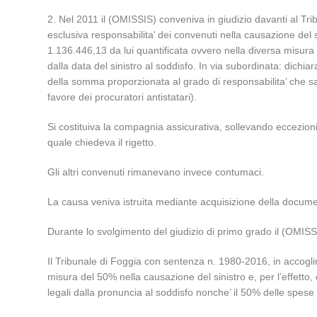
2. Nel 2011 il (OMISSIS) conveniva in giudizio davanti al Trib
esclusiva responsabilita’ dei convenuti nella causazione del sini
1.136.446,13 da lui quantificata ovvero nella diversa misura 
dalla data del sinistro al soddisfo. In via subordinata: dichi
della somma proporzionata al grado di responsabilita’ che sareb
favore dei procuratori antistatari).
Si costituiva la compagnia assicurativa, sollevando eccezioni 
quale chiedeva il rigetto.
Gli altri convenuti rimanevano invece contumaci.
La causa veniva istruita mediante acquisizione della docume
Durante lo svolgimento del giudizio di primo grado il (OMISS
Il Tribunale di Foggia con sentenza n. 1980-2016, in accogli
misura del 50% nella causazione del sinistro e, per l’effetto
legali dalla pronuncia al soddisfo nonche’ il 50% delle spese