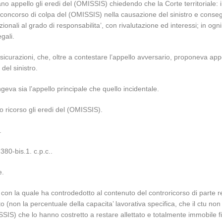
o appello gli eredi del (OMISSIS) chiedendo che la Corte territoriale: 
 concorso di colpa del (OMISSIS) nella causazione del sinistro e consegu
onali al grado di responsabilita’, con rivalutazione ed interessi; in ogn
gali.
ssicurazioni, che, oltre a contestare l’appello avversario, proponeva app
del sinistro.
eva sia l’appello principale che quello incidentale.
o ricorso gli eredi del (OMISSIS).
.
 380-bis.1. c.p.c..
e.
on la quale ha controdedotto al contenuto del controricorso di parte res
to (non la percentuale della capacita’ lavorativa specifica, che il ctu 
SSIS) che lo hanno costretto a restare allettato e totalmente immobile fi