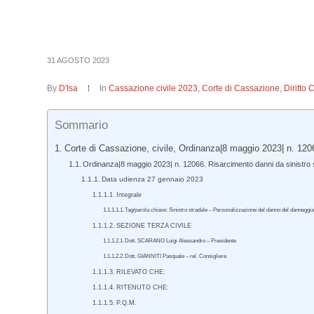
31 AGOSTO 2023
By
D'Isa
In
Cassazione civile 2023
,
Corte di Cassazione
,
Diritto 
Sommario
Corte di Cassazione, civile, Ordinanza|8 maggio 2023| n. 120
Ordinanza|8 maggio 2023| n. 12066. Risarcimento danni da sinistro st
Data udienza 27 gennaio 2023
Integrale
Tag/parola chiave: Sinistro stradale – Personalizzazione del danno del danneg
SEZIONE TERZA CIVILE
Dott. SCARANO Luigi Alessandro – Presidente
Dott. GIANNITI Pasquale – rel. Consigliere
RILEVATO CHE:
RITENUTO CHE:
P.Q.M.