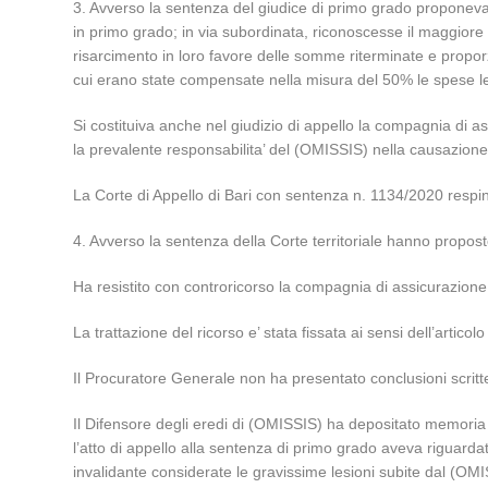
3. Avverso la sentenza del giudice di primo grado proponevan
in primo grado; in via subordinata, riconoscesse il maggiore
risarcimento in loro favore delle somme riterminate e proporzi
cui erano state compensate nella misura del 50% le spese le
Si costituiva anche nel giudizio di appello la compagnia di a
la prevalente responsabilita’ del (OMISSIS) nella causazione 
La Corte di Appello di Bari con sentenza n. 1134/2020 resping
4. Avverso la sentenza della Corte territoriale hanno propost
Ha resistito con controricorso la compagnia di assicurazione
La trattazione del ricorso e’ stata fissata ai sensi dell’articolo
Il Procuratore Generale non ha presentato conclusioni scritt
Il Difensore degli eredi di (OMISSIS) ha depositato memoria c
l’atto di appello alla sentenza di primo grado aveva riguarda
invalidante considerate le gravissime lesioni subite dal (OMI