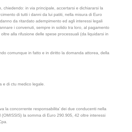
 chiedendo: in via principale, accertarsi e dichiararsi la
cimento di tutti i danni da lui patiti, nella misura di Euro
l danno da ritardato adempimento ed agli interessi legali
ndannare i convenuti, sempre in solido tra loro, al pagamento
oltre alla rifusione delle spese processuali (da liquidarsi in
ando comunque in fatto e in diritto la domanda attorea, della
 e di ctu medico legale.
va la concorrente responsabilita’ dei due conducenti nella
del (OMISSIS) la somma di Euro 290.905, 42 oltre interessi
 Cpa.