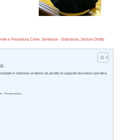
Civile e Procedura Civile
,
Sentenze - Ordinanze
,
Sezioni Diritto
66.
radale in relazione al danno da perdita di capacità lavorativa specifica
giato – Omesso esame