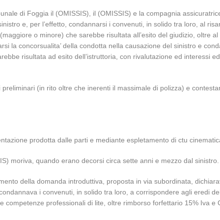
unale di Foggia il (OMISSIS), il (OMISSIS) e la compagnia assicuratrice,
stro e, per l’effetto, condannarsi i convenuti, in solido tra loro, al risar
(maggiore o minore) che sarebbe risultata all’esito del giudizio, oltre a
ararsi la concorsualita’ della condotta nella causazione del sinistro e co
be risultata ad esito dell’istruttoria, con rivalutazione ed interessi ed 
preliminari (in rito oltre che inerenti il massimale di polizza) e contest
ntazione prodotta dalle parti e mediante espletamento di ctu cinematica
IS) moriva, quando erano decorsi circa sette anni e mezzo dal sinistro.
mento della domanda introduttiva, proposta in via subordinata, dichiara
, condannava i convenuti, in solido tra loro, a corrispondere agli eredi 
 e competenze professionali di lite, oltre rimborso forfettario 15% Iva e