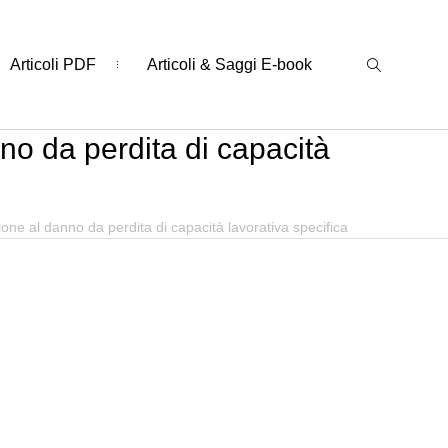
Articoli PDF
Articoli & Saggi E-book
nno da perdita di capacità
ione al danno da perdita di capacità lavorativa specifica