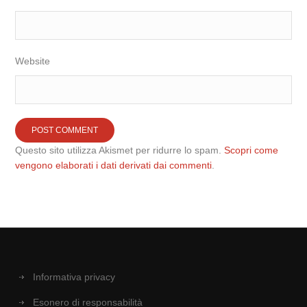
Website
Questo sito utilizza Akismet per ridurre lo spam.
Scopri come
vengono elaborati i dati derivati dai commenti
.
Informativa privacy
Esonero di responsabilità