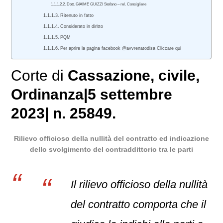
Dott. GIAIME GUIZZI Stefano – rel. Consigliere
Ritenuto in fatto
Considerato in diritto
PQM
Per aprire la pagina facebook @avvrenatodisa Cliccare qui
Corte di
Cassazione
,
civile
,
Ordinanza
|
5 settembre
2023
|
n. 25849.
Rilievo officioso della nullità del contratto ed indicazione
dello svolgimento del contraddittorio tra le parti
Il rilievo officioso della nullità
del contratto comporta che il