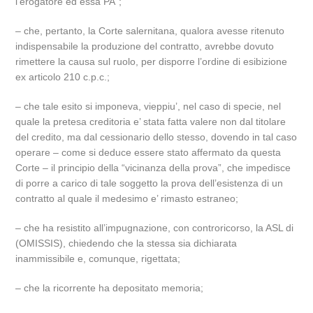
l’erogatore ed essa PA”;
– che, pertanto, la Corte salernitana, qualora avesse ritenuto
indispensabile la produzione del contratto, avrebbe dovuto
rimettere la causa sul ruolo, per disporre l’ordine di esibizione
ex articolo 210 c.p.c.;
– che tale esito si imponeva, vieppiu’, nel caso di specie, nel
quale la pretesa creditoria e’ stata fatta valere non dal titolare
del credito, ma dal cessionario dello stesso, dovendo in tal caso
operare – come si deduce essere stato affermato da questa
Corte – il principio della “vicinanza della prova”, che impedisce
di porre a carico di tale soggetto la prova dell’esistenza di un
contratto al quale il medesimo e’ rimasto estraneo;
– che ha resistito all’impugnazione, con controricorso, la ASL di
(OMISSIS), chiedendo che la stessa sia dichiarata
inammissibile e, comunque, rigettata;
– che la ricorrente ha depositato memoria;