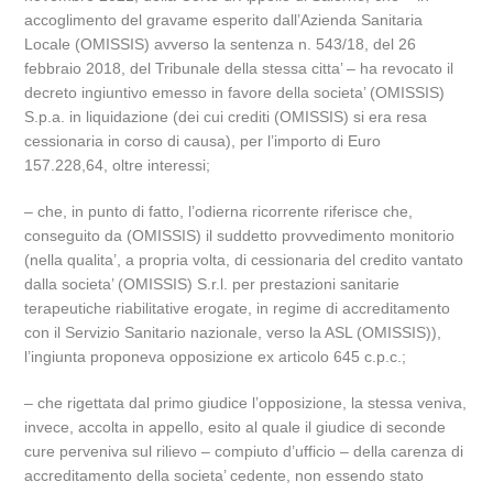
accoglimento del gravame esperito dall’Azienda Sanitaria
Locale (OMISSIS) avverso la sentenza n. 543/18, del 26
febbraio 2018, del Tribunale della stessa citta’ – ha revocato il
decreto ingiuntivo emesso in favore della societa’ (OMISSIS)
S.p.a. in liquidazione (dei cui crediti (OMISSIS) si era resa
cessionaria in corso di causa), per l’importo di Euro
157.228,64, oltre interessi;
– che, in punto di fatto, l’odierna ricorrente riferisce che,
conseguito da (OMISSIS) il suddetto provvedimento monitorio
(nella qualita’, a propria volta, di cessionaria del credito vantato
dalla societa’ (OMISSIS) S.r.l. per prestazioni sanitarie
terapeutiche riabilitative erogate, in regime di accreditamento
con il Servizio Sanitario nazionale, verso la ASL (OMISSIS)),
l’ingiunta proponeva opposizione ex articolo 645 c.p.c.;
– che rigettata dal primo giudice l’opposizione, la stessa veniva,
invece, accolta in appello, esito al quale il giudice di seconde
cure perveniva sul rilievo – compiuto d’ufficio – della carenza di
accreditamento della societa’ cedente, non essendo stato