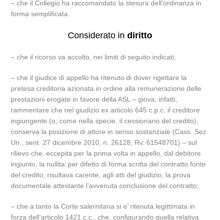
– che il Collegio ha raccomandato la stesura dell’ordinanza in
forma semplificata.
Considerato in
diritto
– che il ricorso va accolto, nei limiti di seguito indicati;
– che il giudice di appello ha ritenuto di dover rigettare la
pretesa creditoria azionata in ordine alla remunerazione delle
prestazioni erogate in favore della ASL – giova, infatti,
rammentare che nel giudizio ex articolo 645 c.p.c. il creditore
ingiungente (o, come nella specie, il cessionario del credito),
conserva la posizione di attore in senso sostanziale (Cass. Sez.
Un., sent. 27 dicembre 2010, n. 26128, Rv. 61548701) – sul
rilievo che, eccepita per la prima volta in appello, dal debitore
ingiunto, la nullita’ per difetto di forma scritta del contratto fonte
del credito, risultava carente, agli atti del giudizio, la prova
documentale attestante l’avvenuta conclusione del contratto;
– che a tanto la Corte salernitana si e’ ritenuta legittimata in
forza dell’articolo 1421 c.c., che, configurando quella relativa