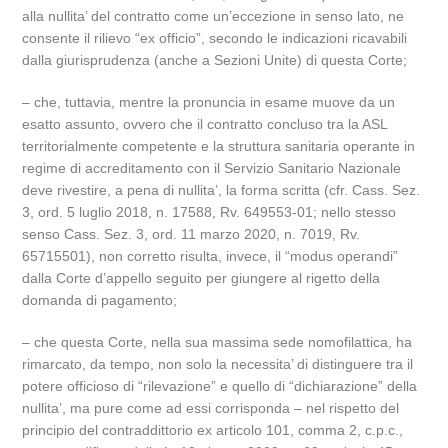
alla nullita’ del contratto come un’eccezione in senso lato, ne
consente il rilievo “ex officio”, secondo le indicazioni ricavabili
dalla giurisprudenza (anche a Sezioni Unite) di questa Corte;
– che, tuttavia, mentre la pronuncia in esame muove da un
esatto assunto, ovvero che il contratto concluso tra la ASL
territorialmente competente e la struttura sanitaria operante in
regime di accreditamento con il Servizio Sanitario Nazionale
deve rivestire, a pena di nullita’, la forma scritta (cfr. Cass. Sez.
3, ord. 5 luglio 2018, n. 17588, Rv. 649553-01; nello stesso
senso Cass. Sez. 3, ord. 11 marzo 2020, n. 7019, Rv.
65715501), non corretto risulta, invece, il “modus operandi”
dalla Corte d’appello seguito per giungere al rigetto della
domanda di pagamento;
– che questa Corte, nella sua massima sede nomofilattica, ha
rimarcato, da tempo, non solo la necessita’ di distinguere tra il
potere officioso di “rilevazione” e quello di “dichiarazione” della
nullita’, ma pure come ad essi corrisponda – nel rispetto del
principio del contraddittorio ex articolo 101, comma 2, c.p.c.,