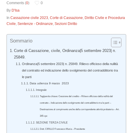
Comments (
0
)
0
By
D'Isa
In
Cassazione civile 2023
,
Corte di Cassazione
,
Diritto Civile e Procedura
Civile
,
Sentenze - Ordinanze
,
Sezioni Diritto
Sommario
Corte di Cassazione, civile, Ordinanza|5 settembre 2023| n.
25849.
Ordinanza|5 settembre 2023| n. 25849. Rilievo officioso della nullità
del contratto ed indicazione dello svolgimento del contraddittorio tra
le parti
Data udienza 9 marzo 2023
Integrale
Tag/parola chiave: Cessione del credito – Rilievo officioso della nullità del
contratto – Indicazione dello svolgimento del contraddittorio tra le parti –
Destinazione al compimento anche della corrispondente attività probatoria – Art.
345 cpc
SEZIONE TERZA CIVILE
Dott. CIRILLO Francesco Maria – Presidente