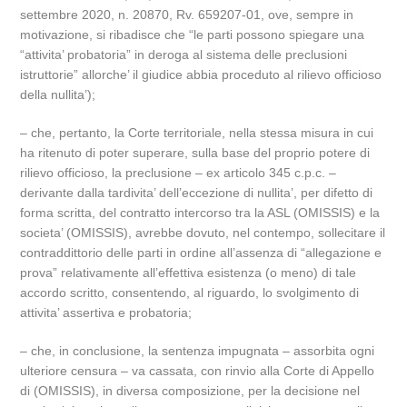
settembre 2020, n. 20870, Rv. 659207-01, ove, sempre in
motivazione, si ribadisce che “le parti possono spiegare una
“attivita’ probatoria” in deroga al sistema delle preclusioni
istruttorie” allorche’ il giudice abbia proceduto al rilievo officioso
della nullita’);
– che, pertanto, la Corte territoriale, nella stessa misura in cui
ha ritenuto di poter superare, sulla base del proprio potere di
rilievo officioso, la preclusione – ex articolo 345 c.p.c. –
derivante dalla tardivita’ dell’eccezione di nullita’, per difetto di
forma scritta, del contratto intercorso tra la ASL (OMISSIS) e la
societa’ (OMISSIS), avrebbe dovuto, nel contempo, sollecitare il
contraddittorio delle parti in ordine all’assenza di “allegazione e
prova” relativamente all’effettiva esistenza (o meno) di tale
accordo scritto, consentendo, al riguardo, lo svolgimento di
attivita’ assertiva e probatoria;
– che, in conclusione, la sentenza impugnata – assorbita ogni
ulteriore censura – va cassata, con rinvio alla Corte di Appello
di (OMISSIS), in diversa composizione, per la decisione nel