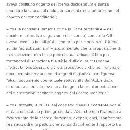
aveva costituito oggetto del thema decidendum e senza
rimettere la causa sul ruolo per consentirne la produzione nel
rispetto del contraddittorio”;
– che la ricorrente lamenta come la Corte territoriale – nel
decidere sul motivo di gravame (il secondo) con cui la ASL
aveva eccepito la nullita’ del contratto per mancanza di forma
scritta “ad substantiam” – abbia ritenuto che la proposizione di
tale eccezione non fosse preclusa dall’articolo 345 c.p.c.,
trattandosi di eccezione rilevabile d’ufficio, ravvisandone,
inoltre, la fondatezza, e cio’ sul presupposto che nel materiale
documentale prodotto nei due gradi di giudizio non figurava
“alcun documento contrattuale sottoscritto dall’ASL e dalla
struttura accreditata, avente ad oggetto la regolamentazione
delle prestazioni sanitarie oggetto del ricorso monitorio”;
– che, tuttavia, la nullita’ del contratto rileva la ricorrente non e’
stata contestata in primo grado dalla ASL, che non l’ha posta a
fondamento della propria domanda, avendo, anzi, “confermato
l’esistenza di una pattuizione scritta disciplinante il rapporto tra