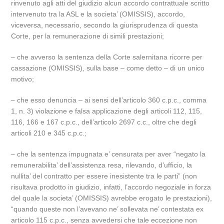
rinvenuto agli atti del giudizio alcun accordo contrattuale scritto
intervenuto tra la ASL e la societa’ (OMISSIS), accordo,
viceversa, necessario, secondo la giurisprudenza di questa
Corte, per la remunerazione di simili prestazioni;
– che avverso la sentenza della Corte salernitana ricorre per
cassazione (OMISSIS), sulla base – come detto – di un unico
motivo;
– che esso denuncia – ai sensi dell’articolo 360 c.p.c., comma
1, n. 3) violazione e falsa applicazione degli articoli 112, 115,
116, 166 e 167 c.p.c., dell’articolo 2697 c.c., oltre che degli
articoli 210 e 345 c.p.c.;
– che la sentenza impugnata e’ censurata per aver “negato la
remunerabilita’ dell’assistenza resa, rilevando, d’ufficio, la
nullita’ del contratto per essere inesistente tra le parti” (non
risultava prodotto in giudizio, infatti, l’accordo negoziale in forza
del quale la societa’ (OMISSIS) avrebbe erogato le prestazioni),
“quando queste non l’avevano ne’ sollevata ne’ contestata ex
articolo 115 c.p.c., senza avvedersi che tale eccezione non