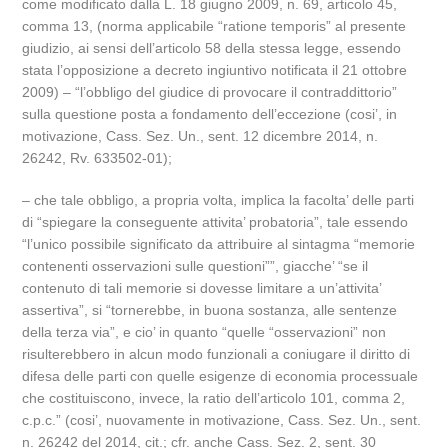
come modificato dalla L. 18 giugno 2009, n. 69, articolo 45,
comma 13, (norma applicabile “ratione temporis” al presente
giudizio, ai sensi dell’articolo 58 della stessa legge, essendo
stata l’opposizione a decreto ingiuntivo notificata il 21 ottobre
2009) – “l’obbligo del giudice di provocare il contraddittorio”
sulla questione posta a fondamento dell’eccezione (cosi’, in
motivazione, Cass. Sez. Un., sent. 12 dicembre 2014, n.
26242, Rv. 633502-01);
– che tale obbligo, a propria volta, implica la facolta’ delle parti
di “spiegare la conseguente attivita’ probatoria”, tale essendo
“l’unico possibile significato da attribuire al sintagma “memorie
contenenti osservazioni sulle questioni””, giacche’ “se il
contenuto di tali memorie si dovesse limitare a un’attivita’
assertiva”, si “tornerebbe, in buona sostanza, alle sentenze
della terza via”, e cio’ in quanto “quelle “osservazioni” non
risulterebbero in alcun modo funzionali a coniugare il diritto di
difesa delle parti con quelle esigenze di economia processuale
che costituiscono, invece, la ratio dell’articolo 101, comma 2,
c.p.c.” (cosi’, nuovamente in motivazione, Cass. Sez. Un., sent.
n. 26242 del 2014, cit.; cfr. anche Cass. Sez. 2, sent. 30