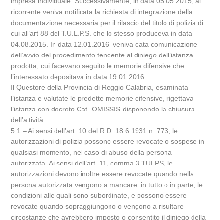
impresa individuale. Successivamente, in data 05.05.2015, al
ricorrente veniva notificata la richiesta di integrazione della
documentazione necessaria per il rilascio del titolo di polizia di
cui all’art 88 del T.U.L.P.S. che lo stesso produceva in data
04.08.2015. In data 12.01.2016, veniva data comunicazione
dell’avvio del procedimento tendente al diniego dell’istanza
prodotta, cui facevano seguito le memorie difensive che
l’interessato depositava in data 19.01.2016.
Il Questore della Provincia di Reggio Calabria, esaminata
l’istanza e valutate le predette memorie difensive, rigettava
l’istanza con decreto Cat -OMISSIS-disponendo la chiusura
dell’attività .
5.1 – Ai sensi dell’art. 10 del R.D. 18.6.1931 n. 773, le
autorizzazioni di polizia possono essere revocate o sospese in
qualsiasi momento, nel caso di abuso della persona
autorizzata. Ai sensi dell’art. 11, comma 3 TULPS, le
autorizzazioni devono inoltre essere revocate quando nella
persona autorizzata vengono a mancare, in tutto o in parte, le
condizioni alle quali sono subordinate, e possono essere
revocate quando sopraggiungono o vengono a risultare
circostanze che avrebbero imposto o consentito il diniego della