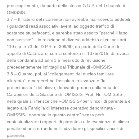
proscioglimento, da parte dello stesso G.U.P. del Tribunale di -
OMISSIS-
3.7 – Il fratello del ricorrente non avrebbe mai ricevuto addebiti
riguardanti reati associativi aventi ad oggetto traffico di
sostanze stupefacenti, e sarebbe stato assolto “perché il fatto
non sussiste” – in relazione al diverso addebito di cui agli artt.
110 c.p. e 73 del D.P.R. n. 309/90, da parte della Corte di
appello di Catanzaro, con la sentenza n. 1375/2015, di revoca
della condanna ad anni 3 e mesi otto di reclusione
precedentemente inflittagli dal Tribunale di -OMISSIS-
3.8 – Quanto, poi, ai “collegamenti del nucleo familiare
allargato”, emergerebbe l’assoluta irrilevanza e “la
pretestuosità ” del rilievo, derivante proprio dalla nota dei
Carabinieri della Stazione di -OMISSIS- Prot. Nr. -OMISSIS-,
nella quale si riferisce che –OMISSIS-“per vincoli di parentela è
legato alla Famiglia di interesse operativo denominata -
OMISSIS-, operante in questo centro” senza però
contestualizzare i rapporti di parentela e le evenienze di rilievo
penale ed anzi errando nell’individuare gli specifici vincoli di
parenela.