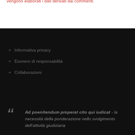
vengono elaborati i dati derivati dai commenti
.
Informativa privacy
Esonero di responsabilità
Collaborazioni
Ad poenitendum properat cito qui iudicat
- la
necessità della ponderazione nello svolgimento
dell'attività giudiziaria