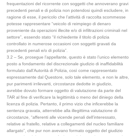
frequentazioni del ricorrente con soggetti che annoverano gravi
precedenti penali e di polizia non potendosi quindi escludere, in
ragione di esse, il pericolo che l’attività di raccolta scommesse
potesse rappresentare “veicolo di reimpiego di denaro
proveniente da operazioni illecite e/o di infiltrazioni criminali nel
settore”, essendo stato “il richiedente il titolo di polizia
controllato in numerose occasioni con soggetti gravati da
precedenti penali e/o di polizia”.
3.2 – Se, prosegue l’appellante, questo è stato l’unico elemento
posto a fondamento del discrezionale giudizio di inaffidabilità
formulato dall’Autorità di Polizia, così come rappresentato
espressamente dal Questore, solo tale elemento, e non le altre,
pur parimenti irrilevanti, circostanze dedotte in giudizio,
avrebbe dovuto formare oggetto di valutazione da parte del
TAR al fine di verificare la legittimità o meno del diniego della
licenza di polizia. Pertanto, il primo vizio che inficerebbe la
sentenza gravata, atterrebbe alla illegittima valutazione di
circostanze, “afferenti alle vicende penali dell’interessato,
relative ai fratello, relative a collegamenti del nucleo familiare
allargato”, che pur non avevano formato oggetto del giudizio