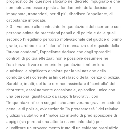
prognostico del questore sfociato nel decreto impugnato e che
non potevano essere poste a fondamento della decisione
impugnata, trattandosi, per di più, ribadisce l’appellante, di
circostanze infondate.
3.3 – Venendo alle contestate frequentazioni del ricorrente con
persone attinte da precedenti penali o di polizia e dalle quali,
secondo l’illegittimo percorso motivazionale del giudice di primo
grado, sarebbe lecito “inferire” la mancanza del requisito della
“buona condotta”, l’appellante deduce che dagli sporadici
controlli di polizia effettuati non è possibile desumere né
l’esistenza di vere e proprie frequentazioni, né un loro
qualsivoglia significato e valore per la valutazione della
condotta del ricorrente ai fini del rilascio della licenza di polizia.
Sarebbe, infatti, del tutto erroneo assimilare il “controllo” del
ricorrente, assolutamente occasionale, episodico, unico con
una persona, giustificato da rapporti lavorativi, con
“frequentazioni” con soggetti che annoverano gravi precedenti
penali e di polizia, evidenziando “la pretestuosità ” del relativo
giudizio valutativo e il “malcelato intento di predisposizione di
appigli (sia pure ad una attento esame infondati) per
giustificare un provvedimento frutto di un evidente pregiudizio