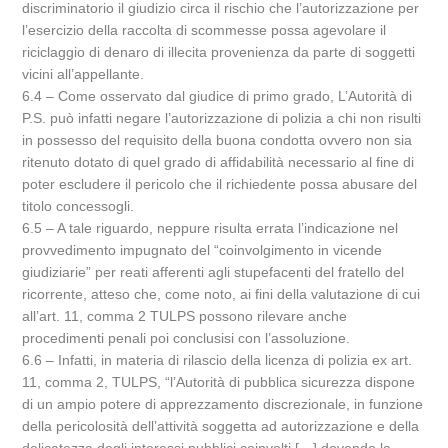
discriminatorio il giudizio circa il rischio che l’autorizzazione per
l’esercizio della raccolta di scommesse possa agevolare il
riciclaggio di denaro di illecita provenienza da parte di soggetti
vicini all’appellante.
6.4 – Come osservato dal giudice di primo grado, L’Autorità di
P.S. può infatti negare l’autorizzazione di polizia a chi non risulti
in possesso del requisito della buona condotta ovvero non sia
ritenuto dotato di quel grado di affidabilità necessario al fine di
poter escludere il pericolo che il richiedente possa abusare del
titolo concessogli.
6.5 – A tale riguardo, neppure risulta errata l’indicazione nel
provvedimento impugnato del “coinvolgimento in vicende
giudiziarie” per reati afferenti agli stupefacenti del fratello del
ricorrente, atteso che, come noto, ai fini della valutazione di cui
all’art. 11, comma 2 TULPS possono rilevare anche
procedimenti penali poi conclusisi con l’assoluzione.
6.6 – Infatti, in materia di rilascio della licenza di polizia ex art.
11, comma 2, TULPS, “l’Autorità di pubblica sicurezza dispone
di un ampio potere di apprezzamento discrezionale, in funzione
della pericolosità dell’attività soggetta ad autorizzazione e della