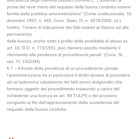
delicatezza degli interessi pubblici coinvolti […] dovendo la
prova del venir meno del requisito della buona condotta essere
fornita dalla pubblica amministrazione” (Corte costituzionale, 16
dicembre 1993, n. 440; Cons. Stato, IV, n. 4078/2000, cit.).
Inoltre, “l’onere di indicazione dei fatti ostativi al rilascio od alla
permanenza
della licenza, anche sotto il profilo della possibilità di abuso ex
art. 10, R.D. n. 773/1931, può ritenersi assolto mediante il
riferimento alla pendenza di procedimenti penali” (Cons. St.,
sez. IV, 1502/04).
6.7 – A fronte della pendenza di un procedimento penale,
l’amministrazione ha in particolare il diritto-dovere di procedere
ad un’autonoma valutazione dei fatti storici antigiuridici che
formano oggetto del procedimento instaurato a carico del
richiedente una licenza ex art. 88 TULPS o del prossimo
congiunto ai fini dell’apprezzamento della sussistenza del
requisito della buona condotta.