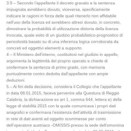
3.9 – Secondo l’appellante il decreto gravato e la sentenza
impugnata avrebbero dovuto, viceversa, specificamente
indicare le ragioni in forza delle quali ritenerlo non affidabile
nell’uso della licenza ed avrebbero altresì dovuto, in concreto,
dimostrare la probabilità di utilizzazione distorta della licenza
invocata, quale esito di un giudizio probabilistico-prognostico di
pericolosità basato su di una inferenza logica corroborata da
concreti ed oggettivi elementi a supporto.
4 – Il Ministero dell’interno, costituitosi nel giudizio in appello,
argomenta la legittimità del proprio operato e chiede di
confermare la sentenza di primo grado, con memoria
puntualmente contro dedotta dall’appellante con ampie
deduzioni.
5 – Ai fini della decisione, considera il Collegio che l’appellante
in data 08.01.2015, faceva pervenire alla Questura di Reggio
Calabria, la dichiarazione ex art 1, comma 644, lettera e) della
legge dl stabilità 2015 con la quale comunicava i propri dati
anagrafici e confermava l’esistenza dell’attività di trasmissione
in rete di dati aventi ad oggetto scommesse per conto
dell’operatore austriaco -OMISSIS-presso la sede dell’omonima