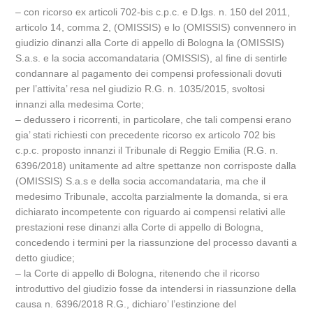
– con ricorso ex articoli 702-bis c.p.c. e D.lgs. n. 150 del 2011,
articolo 14, comma 2, (OMISSIS) e lo (OMISSIS) convennero in
giudizio dinanzi alla Corte di appello di Bologna la (OMISSIS)
S.a.s. e la socia accomandataria (OMISSIS), al fine di sentirle
condannare al pagamento dei compensi professionali dovuti
per l’attivita’ resa nel giudizio R.G. n. 1035/2015, svoltosi
innanzi alla medesima Corte;
– dedussero i ricorrenti, in particolare, che tali compensi erano
gia’ stati richiesti con precedente ricorso ex articolo 702 bis
c.p.c. proposto innanzi il Tribunale di Reggio Emilia (R.G. n.
6396/2018) unitamente ad altre spettanze non corrisposte dalla
(OMISSIS) S.a.s e della socia accomandataria, ma che il
medesimo Tribunale, accolta parzialmente la domanda, si era
dichiarato incompetente con riguardo ai compensi relativi alle
prestazioni rese dinanzi alla Corte di appello di Bologna,
concedendo i termini per la riassunzione del processo davanti a
detto giudice;
– la Corte di appello di Bologna, ritenendo che il ricorso
introduttivo del giudizio fosse da intendersi in riassunzione della
causa n. 6396/2018 R.G., dichiaro’ l’estinzione del