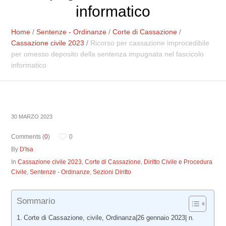
informatico
Home
/
Sentenze - Ordinanze
/
Corte di Cassazione
/
Cassazione civile 2023
/
Ricorso per cassazione improcedibile
per omesso deposito della sentenza impugnata nel fascicolo
informatico
30 MARZO 2023
Comments (
0
)
0
By
D'Isa
In
Cassazione civile 2023
,
Corte di Cassazione
,
Diritto Civile e Procedura
Civile
,
Sentenze - Ordinanze
,
Sezioni Diritto
Sommario
Corte di Cassazione, civile, Ordinanza|26 gennaio 2023| n.