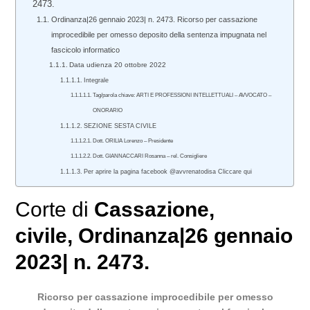
2473.
Ordinanza|26 gennaio 2023| n. 2473. Ricorso per cassazione
improcedibile per omesso deposito della sentenza impugnata nel
fascicolo informatico
Data udienza 20 ottobre 2022
Integrale
Tag/parola chiave: ARTI E PROFESSIONI INTELLETTUALI – AVVOCATO –
ONORARIO
SEZIONE SESTA CIVILE
Dott. ORILIA Lorenzo – Presidente
Dott. GIANNACCARI Rosanna – rel. Consigliere
Per aprire la pagina facebook @avvrenatodisa Cliccare qui
Corte di
Cassazione
,
civile
, Ordinanza|26 gennaio
2023| n. 2473.
Ricorso per cassazione improcedibile per omesso