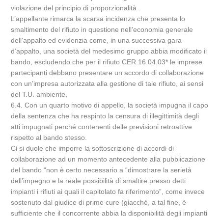
violazione del principio di proporzionalità .
L’appellante rimarca la scarsa incidenza che presenta lo
smaltimento del rifiuto in questione nell’economia generale
dell’appalto ed evidenzia come, in una successiva gara
d’appalto, una società del medesimo gruppo abbia modificato il
bando, escludendo che per il rifiuto CER 16.04.03* le imprese
partecipanti debbano presentare un accordo di collaborazione
con un’impresa autorizzata alla gestione di tale rifiuto, ai sensi
del T.U. ambiente.
6.4. Con un quarto motivo di appello, la società impugna il capo
della sentenza che ha respinto la censura di illegittimità degli
atti impugnati perché contenenti delle previsioni retroattive
rispetto al bando stesso.
Ci si duole che imporre la sottoscrizione di accordi di
collaborazione ad un momento antecedente alla pubblicazione
del bando “non è certo necessario a “dimostrare la serietà
dell’impegno e la reale possibilità di smaltire presso detti
impianti i rifiuti ai quali il capitolato fa riferimento”, come invece
sostenuto dal giudice di prime cure (giacché, a tal fine, è
sufficiente che il concorrente abbia la disponibilità degli impianti