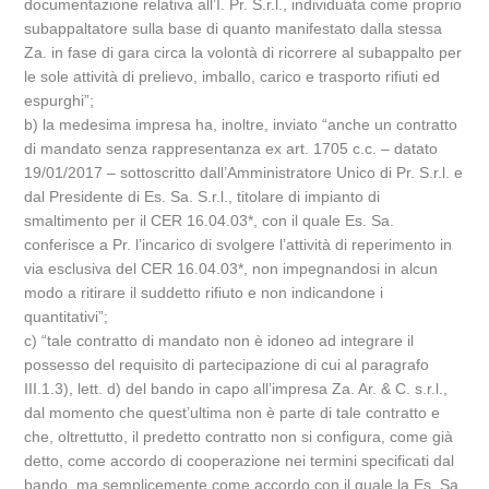
documentazione relativa all’I. Pr. S.r.l., individuata come proprio
subappaltatore sulla base di quanto manifestato dalla stessa
Za. in fase di gara circa la volontà di ricorrere al subappalto per
le sole attività di prelievo, imballo, carico e trasporto rifiuti ed
espurghi”;
b) la medesima impresa ha, inoltre, inviato “anche un contratto
di mandato senza rappresentanza ex art. 1705 c.c. – datato
19/01/2017 – sottoscritto dall’Amministratore Unico di Pr. S.r.l. e
dal Presidente di Es. Sa. S.r.l., titolare di impianto di
smaltimento per il CER 16.04.03*, con il quale Es. Sa.
conferisce a Pr. l’incarico di svolgere l’attività di reperimento in
via esclusiva del CER 16.04.03*, non impegnandosi in alcun
modo a ritirare il suddetto rifiuto e non indicandone i
quantitativi”;
c) “tale contratto di mandato non è idoneo ad integrare il
possesso del requisito di partecipazione di cui al paragrafo
III.1.3), lett. d) del bando in capo all’impresa Za. Ar. & C. s.r.l.,
dal momento che quest’ultima non è parte di tale contratto e
che, oltrettutto, il predetto contratto non si configura, come già
detto, come accordo di cooperazione nei termini specificati dal
bando, ma semplicemente come accordo con il quale la Es. Sa.