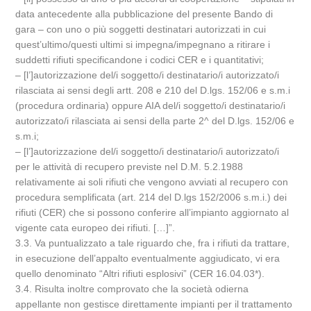
data antecedente alla pubblicazione del presente Bando di
gara – con uno o più soggetti destinatari autorizzati in cui
quest’ultimo/questi ultimi si impegna/impegnano a ritirare i
suddetti rifiuti specificandone i codici CER e i quantitativi;
– [l’]autorizzazione del/i soggetto/i destinatario/i autorizzato/i
rilasciata ai sensi degli artt. 208 e 210 del D.lgs. 152/06 e s.m.i
(procedura ordinaria) oppure AIA del/i soggetto/i destinatario/i
autorizzato/i rilasciata ai sensi della parte 2^ del D.lgs. 152/06 e
s.m.i;
– [l’]autorizzazione del/i soggetto/i destinatario/i autorizzato/i
per le attività di recupero previste nel D.M. 5.2.1988
relativamente ai soli rifiuti che vengono avviati al recupero con
procedura semplificata (art. 214 del D.lgs 152/2006 s.m.i.) dei
rifiuti (CER) che si possono conferire all’impianto aggiornato al
vigente cata europeo dei rifiuti. […]”.
3.3. Va puntualizzato a tale riguardo che, fra i rifiuti da trattare,
in esecuzione dell’appalto eventualmente aggiudicato, vi era
quello denominato “Altri rifiuti esplosivi” (CER 16.04.03*).
3.4. Risulta inoltre comprovato che la società odierna
appellante non gestisce direttamente impianti per il trattamento