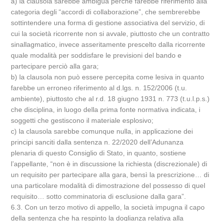
a) la clausola sarebbe ambigua perché farebbe riferimento alla
categoria degli “accordi di collaborazione”, che sembrerebbe
sottintendere una forma di gestione associativa del servizio, di
cui la società ricorrente non si avvale, piuttosto che un contratto
sinallagmatico, invece asseritamente prescelto dalla ricorrente
quale modalità per soddisfare le previsioni del bando e
partecipare perciò alla gara;
b) la clausola non può essere percepita come lesiva in quanto
farebbe un erroneo riferimento al d.lgs. n. 152/2006 (t.u.
ambiente), piuttosto che al r.d. 18 giugno 1931 n. 773 (t.u.l.p.s.)
che disciplina, in luogo della prima fonte normativa indicata, i
soggetti che gestiscono il materiale esplosivo;
c) la clausola sarebbe comunque nulla, in applicazione dei
principi sanciti dalla sentenza n. 22/2020 dell’Adunanza
plenaria di questo Consiglio di Stato, in quanto, sostiene
l’appellante, “non è in discussione la richiesta (discrezionale) di
un requisito per partecipare alla gara, bensì la prescrizione… di
una particolare modalità di dimostrazione del possesso di quel
requisito… sotto comminatoria di esclusione dalla gara”.
6.3. Con un terzo motivo di appello, la società impugna il capo
della sentenza che ha respinto la doglianza relativa alla