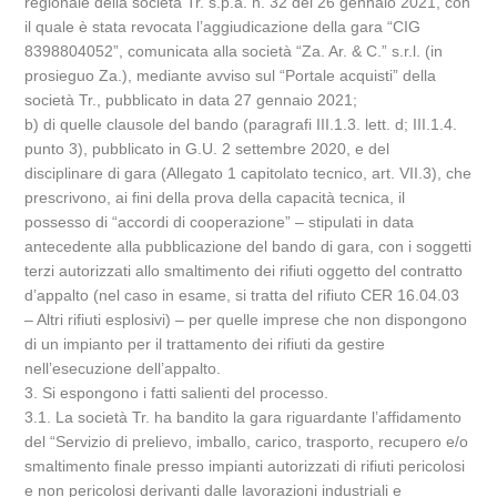
regionale della società Tr. s.p.a. n. 32 del 26 gennaio 2021, con
il quale è stata revocata l’aggiudicazione della gara “CIG
8398804052”, comunicata alla società “Za. Ar. & C.” s.r.l. (in
prosieguo Za.), mediante avviso sul “Portale acquisti” della
società Tr., pubblicato in data 27 gennaio 2021;
b) di quelle clausole del bando (paragrafi III.1.3. lett. d; III.1.4.
punto 3), pubblicato in G.U. 2 settembre 2020, e del
disciplinare di gara (Allegato 1 capitolato tecnico, art. VII.3), che
prescrivono, ai fini della prova della capacità tecnica, il
possesso di “accordi di cooperazione” – stipulati in data
antecedente alla pubblicazione del bando di gara, con i soggetti
terzi autorizzati allo smaltimento dei rifiuti oggetto del contratto
d’appalto (nel caso in esame, si tratta del rifiuto CER 16.04.03
– Altri rifiuti esplosivi) – per quelle imprese che non dispongono
di un impianto per il trattamento dei rifiuti da gestire
nell’esecuzione dell’appalto.
3. Si espongono i fatti salienti del processo.
3.1. La società Tr. ha bandito la gara riguardante l’affidamento
del “Servizio di prelievo, imballo, carico, trasporto, recupero e/o
smaltimento finale presso impianti autorizzati di rifiuti pericolosi
e non pericolosi derivanti dalle lavorazioni industriali e