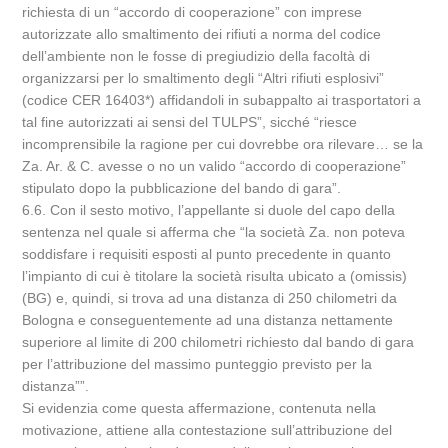
richiesta di un “accordo di cooperazione” con imprese
autorizzate allo smaltimento dei rifiuti a norma del codice
dell’ambiente non le fosse di pregiudizio della facoltà di
organizzarsi per lo smaltimento degli “Altri rifiuti esplosivi”
(codice CER 16403*) affidandoli in subappalto ai trasportatori a
tal fine autorizzati ai sensi del TULPS”, sicché “riesce
incomprensibile la ragione per cui dovrebbe ora rilevare… se la
Za. Ar. & C. avesse o no un valido “accordo di cooperazione”
stipulato dopo la pubblicazione del bando di gara”.
6.6. Con il sesto motivo, l’appellante si duole del capo della
sentenza nel quale si afferma che “la società Za. non poteva
soddisfare i requisiti esposti al punto precedente in quanto
l’impianto di cui è titolare la società risulta ubicato a (omissis)
(BG) e, quindi, si trova ad una distanza di 250 chilometri da
Bologna e conseguentemente ad una distanza nettamente
superiore al limite di 200 chilometri richiesto dal bando di gara
per l’attribuzione del massimo punteggio previsto per la
distanza””.
Si evidenzia come questa affermazione, contenuta nella
motivazione, attiene alla contestazione sull’attribuzione del