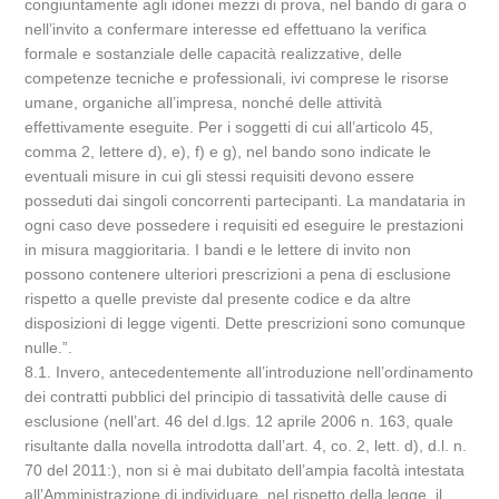
congiuntamente agli idonei mezzi di prova, nel bando di gara o
nell’invito a confermare interesse ed effettuano la verifica
formale e sostanziale delle capacità realizzative, delle
competenze tecniche e professionali, ivi comprese le risorse
umane, organiche all’impresa, nonché delle attività
effettivamente eseguite. Per i soggetti di cui all’articolo 45,
comma 2, lettere d), e), f) e g), nel bando sono indicate le
eventuali misure in cui gli stessi requisiti devono essere
posseduti dai singoli concorrenti partecipanti. La mandataria in
ogni caso deve possedere i requisiti ed eseguire le prestazioni
in misura maggioritaria. I bandi e le lettere di invito non
possono contenere ulteriori prescrizioni a pena di esclusione
rispetto a quelle previste dal presente codice e da altre
disposizioni di legge vigenti. Dette prescrizioni sono comunque
nulle.”.
8.1. Invero, antecedentemente all’introduzione nell’ordinamento
dei contratti pubblici del principio di tassatività delle cause di
esclusione (nell’art. 46 del d.lgs. 12 aprile 2006 n. 163, quale
risultante dalla novella introdotta dall’art. 4, co. 2, lett. d), d.l. n.
70 del 2011:), non si è mai dubitato dell’ampia facoltà intestata
all’Amministrazione di individuare, nel rispetto della legge, il