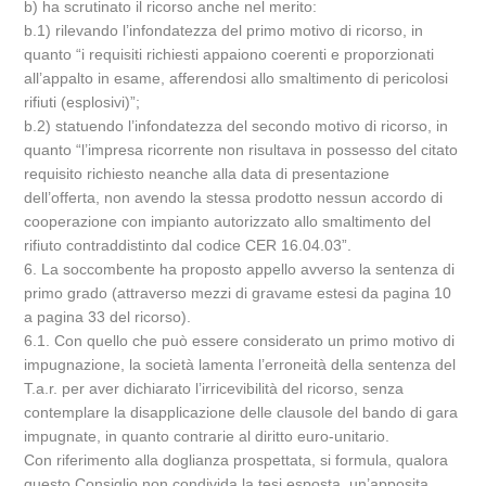
b) ha scrutinato il ricorso anche nel merito:
b.1) rilevando l’infondatezza del primo motivo di ricorso, in
quanto “i requisiti richiesti appaiono coerenti e proporzionati
all’appalto in esame, afferendosi allo smaltimento di pericolosi
rifiuti (esplosivi)”;
b.2) statuendo l’infondatezza del secondo motivo di ricorso, in
quanto “l’impresa ricorrente non risultava in possesso del citato
requisito richiesto neanche alla data di presentazione
dell’offerta, non avendo la stessa prodotto nessun accordo di
cooperazione con impianto autorizzato allo smaltimento del
rifiuto contraddistinto dal codice CER 16.04.03”.
6. La soccombente ha proposto appello avverso la sentenza di
primo grado (attraverso mezzi di gravame estesi da pagina 10
a pagina 33 del ricorso).
6.1. Con quello che può essere considerato un primo motivo di
impugnazione, la società lamenta l’erroneità della sentenza del
T.a.r. per aver dichiarato l’irricevibilità del ricorso, senza
contemplare la disapplicazione delle clausole del bando di gara
impugnate, in quanto contrarie al diritto euro-unitario.
Con riferimento alla doglianza prospettata, si formula, qualora
questo Consiglio non condivida la tesi esposta, un’apposita