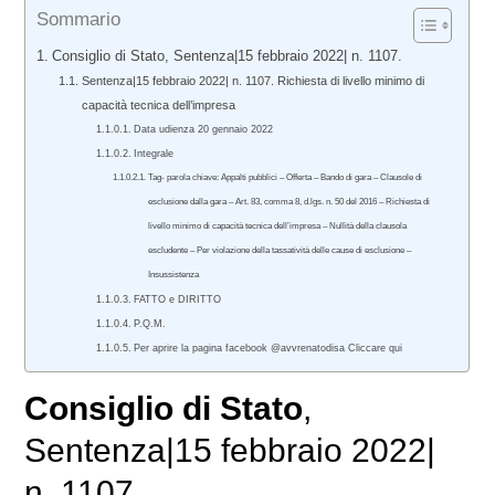
Sommario
Consiglio di Stato, Sentenza|15 febbraio 2022| n. 1107.
Sentenza|15 febbraio 2022| n. 1107. Richiesta di livello minimo di
capacità tecnica dell’impresa
Data udienza 20 gennaio 2022
Integrale
Tag- parola chiave: Appalti pubblici – Offerta – Bando di gara – Clausole di
esclusione dalla gara – Art. 83, comma 8, d.lgs. n. 50 del 2016 – Richiesta di
livello minimo di capacità tecnica dell’impresa – Nullità della clausola
escludente – Per violazione della tassatività delle cause di esclusione –
Insussistenza
FATTO e DIRITTO
P.Q.M.
Per aprire la pagina facebook @avvrenatodisa Cliccare qui
Consiglio di Stato
,
Sentenza|15 febbraio 2022|
n. 1107.