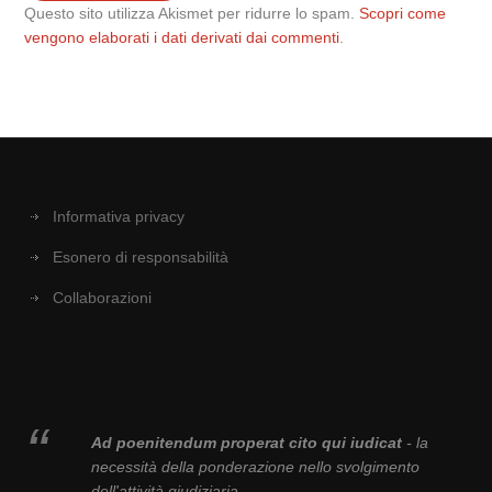
Questo sito utilizza Akismet per ridurre lo spam.
Scopri come
vengono elaborati i dati derivati dai commenti
.
Informativa privacy
Esonero di responsabilità
Collaborazioni
Ad poenitendum properat cito qui iudicat
- la
necessità della ponderazione nello svolgimento
dell'attività giudiziaria