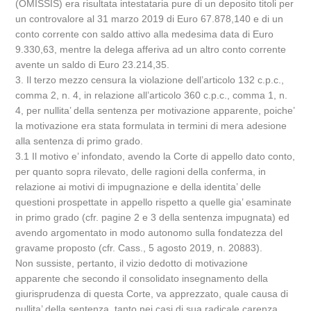
(OMISSIS) era risultata intestataria pure di un deposito titoli per
un controvalore al 31 marzo 2019 di Euro 67.878,140 e di un
conto corrente con saldo attivo alla medesima data di Euro
9.330,63, mentre la delega afferiva ad un altro conto corrente
avente un saldo di Euro 23.214,35.
3. Il terzo mezzo censura la violazione dell’articolo 132 c.p.c.,
comma 2, n. 4, in relazione all’articolo 360 c.p.c., comma 1, n.
4, per nullita’ della sentenza per motivazione apparente, poiche’
la motivazione era stata formulata in termini di mera adesione
alla sentenza di primo grado.
3.1 Il motivo e’ infondato, avendo la Corte di appello dato conto,
per quanto sopra rilevato, delle ragioni della conferma, in
relazione ai motivi di impugnazione e della identita’ delle
questioni prospettate in appello rispetto a quelle gia’ esaminate
in primo grado (cfr. pagine 2 e 3 della sentenza impugnata) ed
avendo argomentato in modo autonomo sulla fondatezza del
gravame proposto (cfr. Cass., 5 agosto 2019, n. 20883).
Non sussiste, pertanto, il vizio dedotto di motivazione
apparente che secondo il consolidato insegnamento della
giurisprudenza di questa Corte, va apprezzato, quale causa di
nullita’ della sentenza, tanto nei casi di sua radicale carenza,