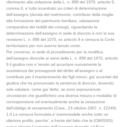
riferimento alla violazione della L. n. 898 del 1970, articolo 5,
comma 6, e’ tutto incentrato sui criteri di determinazione
dell’assegno (durata del matrimonio, contributo della moglie
alla formazione del patrimonio familiare, valutazione
comparativa dei redditi dei coniugi), riguardando la
determinazione dell’assegno in sede di divorzio e non la sua
revisione L. n. 898 del 1070, ex articolo 9 e censura la Corte
territoriaiero per non averne tenuto conto.
Per converso, in sede di procedimento per la modifica
dell’assegno divorzile ai sensi della L. n. 898 del 1970, articolo
9 il giudice non e’ tenuto ad accertare nuovamente la
sussistenza dei presupposti del diritto all’assegno o al
contributo per il mantenimento dei figli minori, gia’ accertati dal
giudice che ha pronunciato la sentenza di divorzio, dovendo
solo valutare, come gia’ detto, se sono sopravvenute
circostanze che giustifichino una diversa misura o modalita’ di
corresponsione ed eventualmente anche la cessazione
dell’obbligo di versamento (Cass., 23 ottobre 2007, n. 22249).
1.4 La censura formulata e’ inammissibile anche sotto un
ulteriore profilo, perche’, a fronte del fatto che la (OMISSIS)
aveva chiesto l’aumento dell’assegno divorzile ad Euro