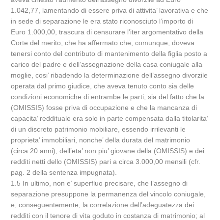
1.042,77, lamentando di essere priva di attivita’ lavorativa e che
in sede di separazione le era stato riconosciuto l’importo di
Euro 1.000,00, trascura di censurare l’iter argomentativo della
Corte del merito, che ha affermato che, comunque, doveva
tenersi conto del contributo di mantenimento della figlia posto a
carico del padre e dell’assegnazione della casa coniugale alla
moglie, cosi’ ribadendo la determinazione dell’assegno divorzile
operata dal primo giudice, che aveva tenuto conto sia delle
condizioni economiche di entrambe le parti, sia del fatto che la
(OMISSIS) fosse priva di occupazione e che la mancanza di
capacita’ reddituale era solo in parte compensata dalla titolarita’
di un discreto patrimonio mobiliare, essendo irrilevanti le
proprieta’ immobiliari, nonche’ della durata del matrimonio
(circa 20 anni), dell’eta’ non piu’ giovane della (OMISSIS) e dei
redditi netti dello (OMISSIS) pari a circa 3.000,00 mensili (cfr.
pag. 2 della sentenza impugnata).
1.5 In ultimo, non e’ superfluo precisare, che l’assegno di
separazione presuppone la permanenza del vincolo coniugale,
e, conseguentemente, la correlazione dell’adeguatezza dei
redditi con il tenore di vita goduto in costanza di matrimonio; al