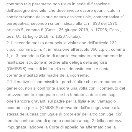
contrario tale parametro non rileva in sede di fissazione
dell’assegno divorzile, che deve invece essere quantificato in
considerazione della sua natura assistenziale, compensativa e’
perequativa, secondo i criteri indicati alla L. n. 898 del 1970,
articolo 5, comma 6 (Cass., 26 giugno 2019, n. 17098; Cass.,
Sez. U., 11 luglio 2018, n. 18287,citata).
2. Il secondo mezzo denuncia la violazione dell’articolo 132
c.p.c., comma 1, n. 4, in relazione all’articolo 360 c.p.c., comma
1, n. 3, avendo la Corte di appello esaminato erroneamente le
risultanze istruttorie in ordine alla delega della signora
(OMISSIS) con il di lei fratello sul deposito conti e conto
corrente intestati alla madre della ricorrente.
2.1 Il motivo e’ inammissibile, perche’ oltre che estremamente
generico, non si confronta ancora una volta con il contenuto del
provvedimento impugnato che ha fondato la decisione sugli
oneri ancora gravanti sul padre per la figlia e sul vantaggio
economico per la (OMISSIS) derivante dall’assegnazione alla
stessa della casa coniugale di proprieta’ dell’altro coniuge, cio’
tenuto conto anche di quanto riportato a pag. 2 della sentenza
impugnata, laddove la Corte di appello ha affermato che la