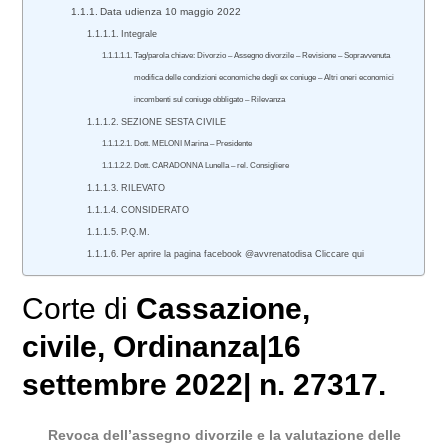
Data udienza 10 maggio 2022
Integrale
Tag/parola chiave: Divorzio – Assegno divorzile – Revisione – Sopravvenuta
modifica delle condizioni economiche degli ex coniuge – Altri oneri economici
incombenti sul coniuge obbligato – Rilevanza
SEZIONE SESTA CIVILE
Dott. MELONI Marina – Presidente
Dott. CARADONNA Lunella – rel. Consigliere
RILEVATO
CONSIDERATO
P.Q.M.
Per aprire la pagina facebook @avvrenatodisa Cliccare qui
Corte di
Cassazione
,
civile
, Ordinanza|16
settembre 2022| n. 27317.
Revoca dell’assegno divorzile e la valutazione delle