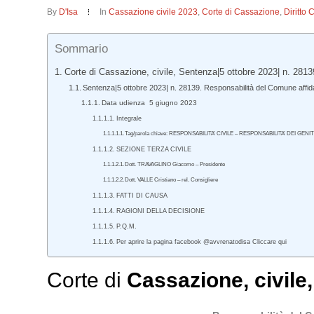
By
D'Isa
In
Cassazione civile 2023
,
Corte di Cassazione
,
Diritto 
Sommario
Corte di Cassazione, civile, Sentenza|5 ottobre 2023| n. 2813
Sentenza|5 ottobre 2023| n. 28139. Responsabilità del Comune affidan
Data udienza 5 giugno 2023
Integrale
Tag/parola chiave: RESPONSABILITA’ CIVILE – RESPONSABILITA’ DEI GE
SEZIONE TERZA CIVILE
Dott. TRAVAGLINO Giacomo – Presidente
Dott. VALLE Cristiano – rel. Consigliere
FATTI DI CAUSA
RAGIONI DELLA DECISIONE
P.Q.M.
Per aprire la pagina facebook @avvrenatodisa Cliccare qui
Corte di
Cassazione
,
civile