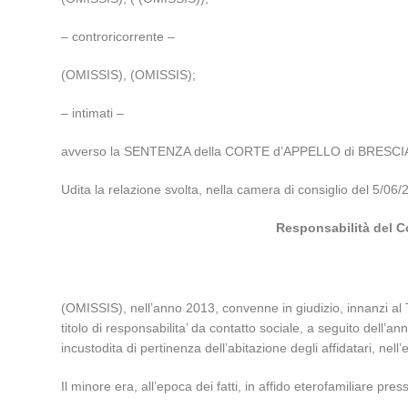
– controricorrente –
(OMISSIS), (OMISSIS);
– intimati –
avverso la SENTENZA della CORTE d’APPELLO di BRESCIA n
Udita la relazione svolta, nella camera di consiglio del 5/06
Responsabilità del Co
(OMISSIS), nell’anno 2013, convenne in giudizio, innanzi a
titolo di responsabilita’ da contatto sociale, a seguito dell
incustodita di pertinenza dell’abitazione degli affidatari, nel
Il minore era, all’epoca dei fatti, in affido eterofamiliare p