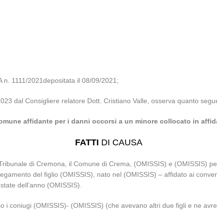
. 1111/2021depositata il 08/09/2021;
/2023 dal Consigliere relatore Dott. Cristiano Valle, osserva quanto segu
mune affidante per i danni occorsi a un minore collocato in affi
FATTI
DI CAUSA
l Tribunale di Cremona, il Comune di Crema, (OMISSIS) e (OMISSIS) per 
’annegamento del figlio (OMISSIS), nato nel (OMISSIS) – affidato ai conve
l’estate dell’anno (OMISSIS).
resso i coniugi (OMISSIS)- (OMISSIS) (che avevano altri due figli e ne av