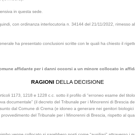
fensiva in questa sede.
 quindi, con ordinanza interlocutoria n. 34144 del 21/11/2022, rimesso alla
enerale ha presentato conclusioni scritte con le quali ha chiesto il rigett
mune affidante per i danni occorsi a un minore collocato in affi
RAGIONI
DELLA DECISIONE
ticoli 1173, 1218 e 1228 c.c. sotto il profilo di “erroneo esame del titolo
va documentale” (il decreto del Tribunale per i Minorenni di Brescia de
assunto dal Comune di Crema (e idoneo a generare nei genitori biologici d
il provvedimento del Tribunale per i Minorenni di Brescia, rispetto al q
 il bimbo venne collocato si sarebbero posti come “ausiliari” attraverso 