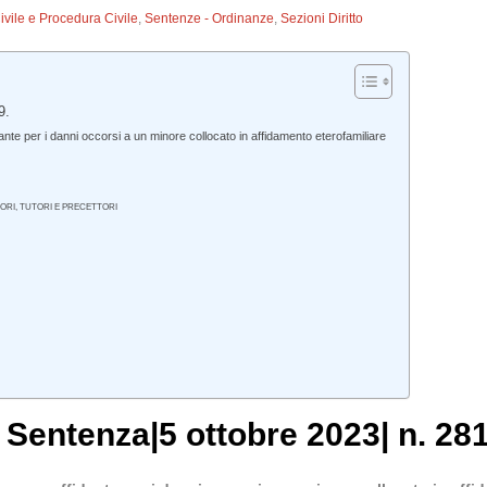
Civile e Procedura Civile
,
Sentenze - Ordinanze
,
Sezioni Diritto
9.
te per i danni occorsi a un minore collocato in affidamento eterofamiliare
NITORI, TUTORI E PRECETTORI
,
Sentenza
|
5 ottobre 2023
|
n. 28