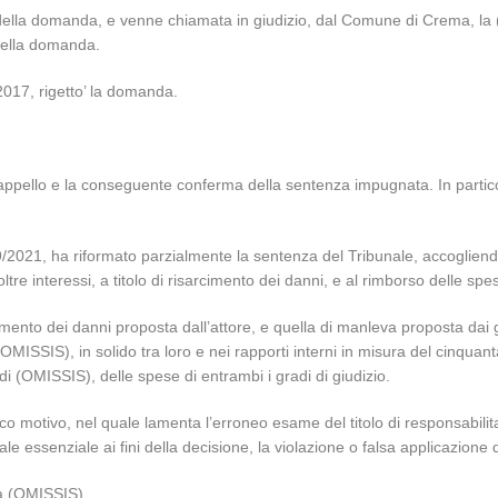
tto della domanda, e venne chiamata in giudizio, dal Comune di Crema, la 
o della domanda.
2017, rigetto’ la domanda.
o dell’appello e la conseguente conferma della sentenza impugnata. In part
/2021, ha riformato parzialmente la sentenza del Tribunale, accogliendo
re interessi, a titolo di risarcimento dei danni, e al rimborso delle spes
cimento dei danni proposta dall’attore, e quella di manleva proposta dai 
MISSIS), in solido tra loro e nei rapporti interni in misura del cinqua
i (OMISSIS), delle spese di entrambi i gradi di giudizio.
o motivo, nel quale lamenta l’erroneo esame del titolo di responsabili
 essenziale ai fini della decisione, la violazione o falsa applicazione d
la (OMISSIS).