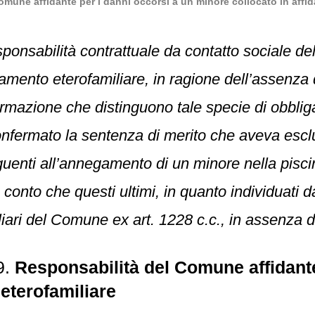
mune affidante per i danni occorsi a un minore collocato in affi
ponsabilità contrattuale da contatto sociale de
amento eterofamiliare, in ragione dell’assenza d
formazione che distinguono tale specie di obblig
onfermato la sentenza di merito che aveva esclu
nti all’annegamento di un minore nella piscina
 conto che questi ultimi, in quanto individuati d
iari del Comune ex art. 1228 c.c., in assenza d
9.
Responsabilità del Comune affidante
eterofamiliare