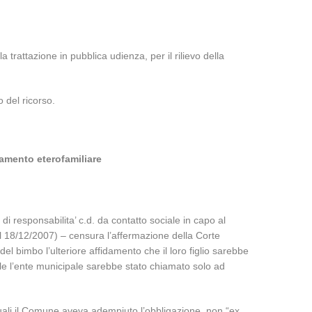
 trattazione in pubblica udienza, per il rilievo della
o del ricorso.
damento eterofamiliare
 di responsabilita’ c.d. da contatto sociale in capo al
l 18/12/2007) – censura l’affermazione della Corte
el bimbo l’ulteriore affidamento che il loro figlio sarebbe
uale l’ente municipale sarebbe stato chiamato solo ad
i quali il Comune aveva adempiuto l’obbligazione, non “ex