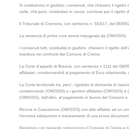
Si costituirono in giudizio i convenuti, che chiesero il rige
civile, che pure, costituitasi in causa, concluse per il rigett
Il Tribunale di Cremona, con sentenza n. 554/17, del 06/09/
La sentenza di prime cure venne impugnata da (OMISSIS).
I convenuti tutti, costituitisi in giudizio, chiesero il rigett
manleva nei confronti del Comune di Crema.
La Corte d’appello di Brescia, con sentenza n 1111 del 08/09
affidatari, condannandoli al pagamento di Euro ottantamila, olt
La Corte territoriale ha, pero’, rigettato la domanda di risar
condannando (OMISSIS) e i genitori affidatari (OMISSIS) e (O
(OMISSIS), dall’altro, al pagamento in favore del Comune e d
Ricorre in Cassazione (OMISSIS) con atto affidato ad un unic
l’erronea valutazione e travisamento di una prova documentale
Resistono con separati controricorsi il Comune di Crema e 