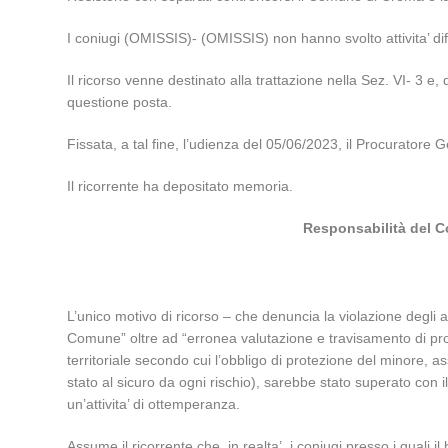
I coniugi (OMISSIS)- (OMISSIS) non hanno svolto attivita’ di
Il ricorso venne destinato alla trattazione nella Sez. VI- 3 e,
questione posta.
Fissata, a tal fine, l’udienza del 05/06/2023, il Procuratore G
Il ricorrente ha depositato memoria.
Responsabilità del Co
L’unico motivo di ricorso – che denuncia la violazione degli ar
Comune” oltre ad “erronea valutazione e travisamento di pro
territoriale secondo cui l’obbligo di protezione del minore, 
stato al sicuro da ogni rischio), sarebbe stato superato con 
un’attivita’ di ottemperanza.
Assume il ricorrente che, in realta’, i coniugi presso i quali